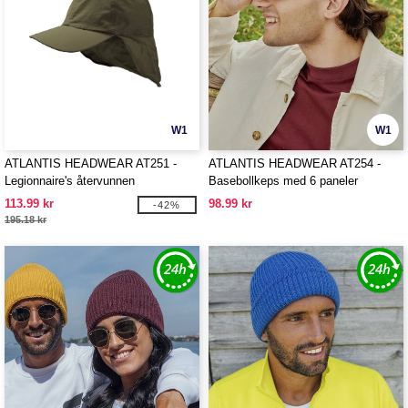
W1
W1
ATLANTIS HEADWEAR AT251 -
ATLANTIS HEADWEAR AT254 -
Legionnaire's återvunnen
Basebollkeps med 6 paneler
polyesterkeps
113.99 kr
98.99 kr
-42%
195.18 kr