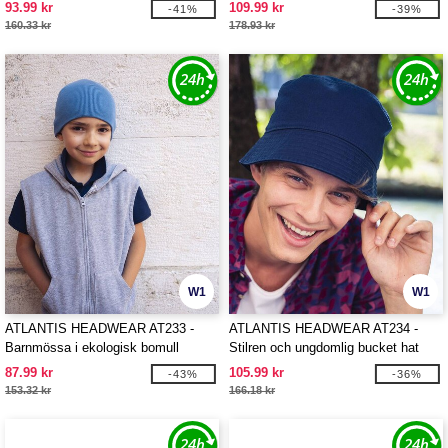
93.99 kr
109.99 kr
-41%
-39%
160.33 kr
178.93 kr
W1
W1
ATLANTIS HEADWEAR AT233 -
ATLANTIS HEADWEAR AT234 -
Barnmössa i ekologisk bomull
Stilren och ungdomlig bucket hat
87.99 kr
105.99 kr
-43%
-36%
153.32 kr
166.18 kr