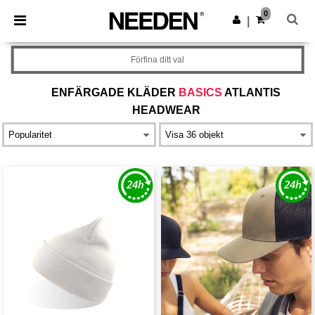
×
Needen-app
0
Hämta app
|
Bättre priser i appen!
Förfina ditt val
ENFÄRGADE KLÄDER
BASICS
ATLANTIS
HEADWEAR