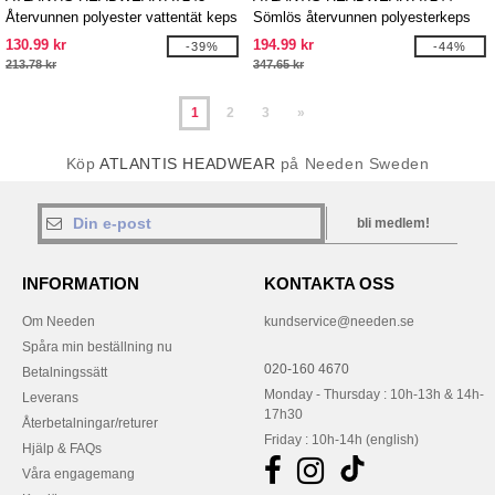
Återvunnen polyester vattentät keps
Sömlös återvunnen polyesterkeps
130.99 kr
194.99 kr
-39%
-44%
213.78 kr
347.65 kr
1
2
3
»
Köp
ATLANTIS HEADWEAR
på Needen Sweden
bli medlem!
INFORMATION
KONTAKTA OSS
Om Needen
kundservice@needen.se
Spåra min beställning nu
020-160 4670
Betalningssätt
Monday - Thursday : 10h-13h & 14h-
Leverans
17h30
Återbetalningar/returer
Friday : 10h-14h (english)
Hjälp & FAQs
Våra engagemang