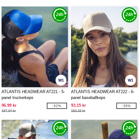
W1
W1
ATLANTIS HEADWEAR AT221 - 5-
ATLANTIS HEADWEAR AT222 - 6-
panel truckerkeps
panel baseballkeps
96.99 kr
93.15 kr
-42%
-39%
167.34 kr
153.32 kr