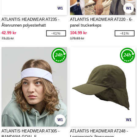
W1
W1
ATLANTIS HEADWEAR AT235 -
ATLANTIS HEADWEAR AT220 - 6-
Återvunnen polyesterhatt
panel truckerkeps
42.99 kr
104.99 kr
-41%
-41%
73.21 kr
178.93 kr
W1
W1
ATLANTIS HEADWEAR AT305 -
ATLANTIS HEADWEAR AT248 -
BANDANA GOAL-S
Legionnaire's återvunnen