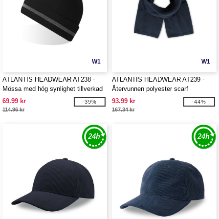
W1
W1
ATLANTIS HEADWEAR AT238 -
ATLANTIS HEADWEAR AT239 -
Mössa med hög synlighet tillverkad
Återvunnen polyester scarf
av återvunnen polyester
69.99 kr
93.99 kr
-39%
-44%
114.96 kr
167.34 kr