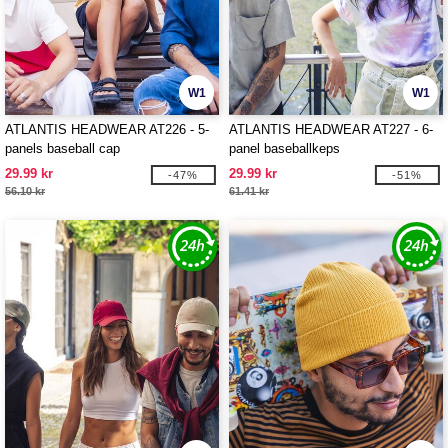
W1
W1
ATLANTIS HEADWEAR AT226 - 5-
ATLANTIS HEADWEAR AT227 - 6-
panels baseball cap
panel baseballkeps
29.99 kr
29.99 kr
-47%
-51%
56.10 kr
61.41 kr