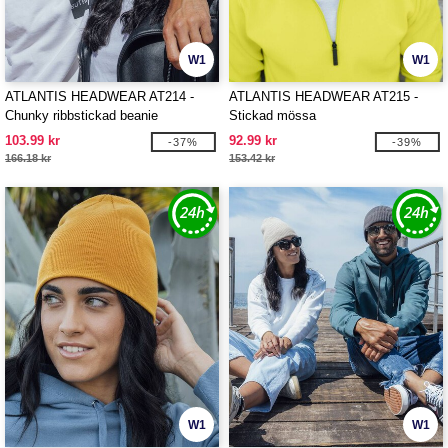
W1
W1
ATLANTIS HEADWEAR AT214 -
ATLANTIS HEADWEAR AT215 -
Chunky ribbstickad beanie
Stickad mössa
103.99 kr
92.99 kr
-37%
-39%
166.18 kr
153.42 kr
W1
W1