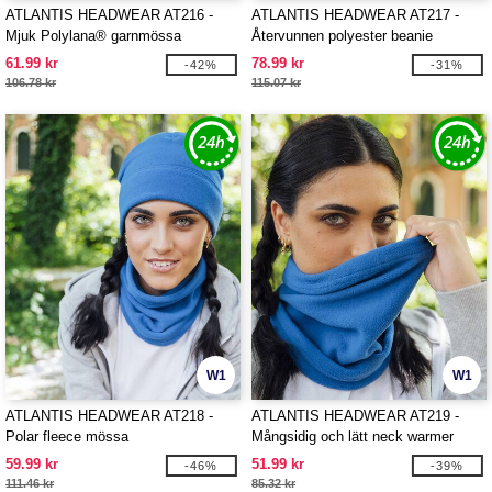
ATLANTIS HEADWEAR AT216 -
ATLANTIS HEADWEAR AT217 -
Mjuk Polylana® garnmössa
Återvunnen polyester beanie
61.99 kr
78.99 kr
-42%
-31%
106.78 kr
115.07 kr
W1
W1
ATLANTIS HEADWEAR AT218 -
ATLANTIS HEADWEAR AT219 -
Polar fleece mössa
Mångsidig och lätt neck warmer
59.99 kr
51.99 kr
-46%
-39%
111.46 kr
85.32 kr