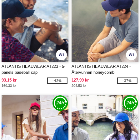
W1
W1
ATLANTIS HEADWEAR AT223 - 5-
ATLANTIS HEADWEAR AT224 -
panels baseball cap
Återvunnen honeycomb
polyesterkeps
93.15 kr
127.99 kr
-42%
-37%
160.33 kr
204.53 kr