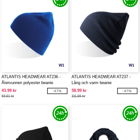
W1
W1
ATLANTIS HEADWEAR AT236 -
ATLANTIS HEADWEAR AT237 -
Återvunnen polyester beanie
Lång och varm beanie
43.99 kr
58.99 kr
-47%
-47%
83.51 kr
111.56 kr