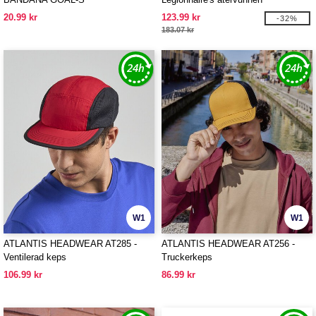
polyesterkeps
20.99 kr
123.99 kr
-32%
183.07 kr
W1
W1
ATLANTIS HEADWEAR AT285 -
ATLANTIS HEADWEAR AT256 -
Ventilerad keps
Truckerkeps
106.99 kr
86.99 kr