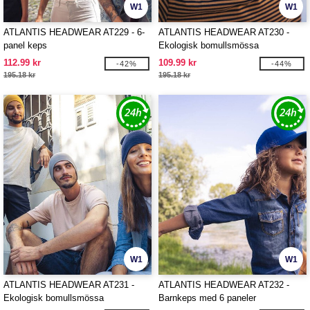
W1
W1
ATLANTIS HEADWEAR AT229 - 6-
ATLANTIS HEADWEAR AT230 -
panel keps
Ekologisk bomullsmössa
112.99 kr
109.99 kr
-42%
-44%
195.18 kr
195.18 kr
W1
W1
ATLANTIS HEADWEAR AT231 -
ATLANTIS HEADWEAR AT232 -
Ekologisk bomullsmössa
Barnkeps med 6 paneler