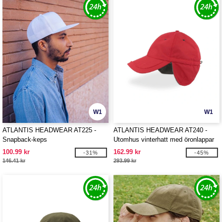
W1
W1
ATLANTIS HEADWEAR AT225 -
ATLANTIS HEADWEAR AT240 -
Snapback-keps
Utomhus vinterhatt med öronlappar
100.99 kr
162.99 kr
-31%
-45%
146.41 kr
293.99 kr