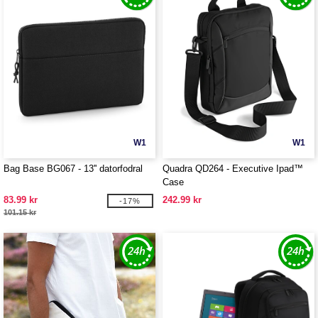
W1
W1
Bag Base BG067 - 13'' datorfodral
Quadra QD264 - Executive Ipad™
Case
83.99 kr
242.99 kr
-17%
101.15 kr