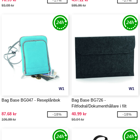
-17%
-27%
93.08 kr
595.96 kr
W1
W1
Bag Base BG047 - Reseplånbok
Bag Base BG726 -
Filtfodral/Dokumenthållare i filt
87.68 kr
40.99 kr
-18%
-18%
106.99 kr
50.04 kr