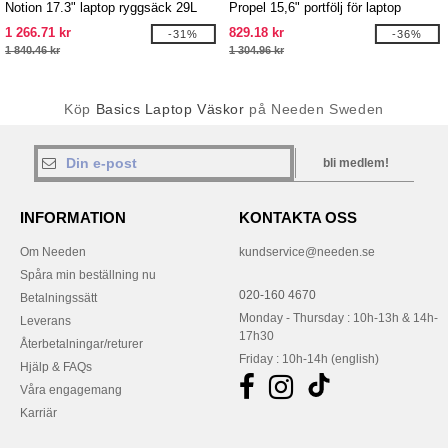
Notion 17.3" laptop ryggsäck 29L
Propel 15,6" portfölj för laptop
1 266.71 kr
829.18 kr
-31%
-36%
1 840.46 kr
1 304.96 kr
Köp
Basics Laptop Väskor
på Needen Sweden
bli medlem!
INFORMATION
KONTAKTA OSS
Om Needen
kundservice@needen.se
Spåra min beställning nu
020-160 4670
Betalningssätt
Monday - Thursday : 10h-13h & 14h-
Leverans
17h30
Återbetalningar/returer
Friday : 10h-14h (english)
Hjälp & FAQs
Våra engagemang
Karriär