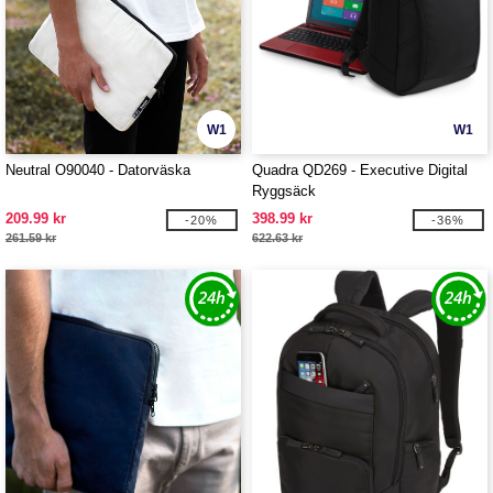
W1
W1
Neutral O90040 - Datorväska
Quadra QD269 - Executive Digital
Ryggsäck
209.99 kr
398.99 kr
-20%
-36%
261.59 kr
622.63 kr