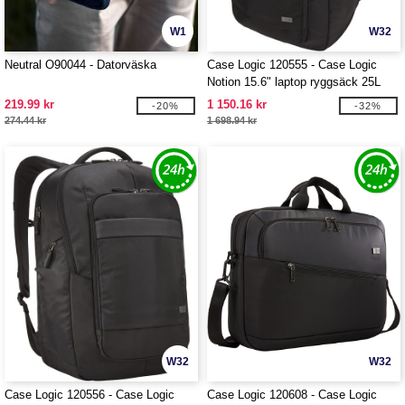
W1
W32
Neutral O90044 - Datorväska
Case Logic 120555 - Case Logic
Notion 15.6" laptop ryggsäck 25L
219.99 kr
1 150.16 kr
-20%
-32%
274.44 kr
1 698.94 kr
W32
W32
Case Logic 120556 - Case Logic
Case Logic 120608 - Case Logic