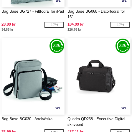
W1
W1
Bag Base BG727 - Filtfodral för iPad
Bag Base BG068 - Datorfodral för
15''
28.99 kr
104.99 kr
-17%
-17%
34.85 kr
126.76 kr
W1
W1
Bag Base BG030 - Axelväska
Quadra QD268 - Executive Digital
skrivbord
76.99 kr
437.11 kr