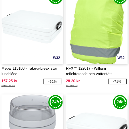
W32
W32
Mepal 113180 - Take-a-break stor
RFX™ 122017 - William
lunchlåda
reflekterande och vattentätt
väskskydd
157.25 kr
28.26 kr
-32%
-71%
230.56 kr
99.03 kr