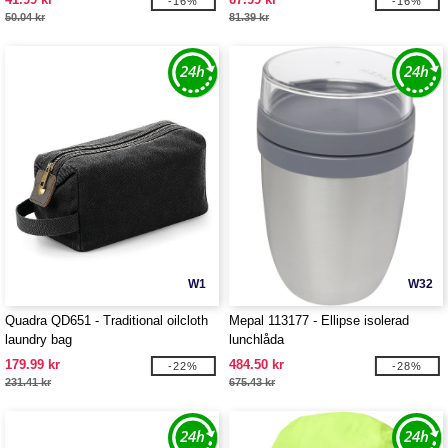
-16%
-16%
50.04 kr
81.39 kr
W1
W32
Quadra QD651 - Traditional oilcloth
Mepal 113177 - Ellipse isolerad
laundry bag
lunchlåda
179.99 kr
484.50 kr
-22%
-28%
231.41 kr
675.43 kr