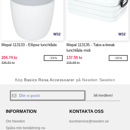
W32
W32
Mepal 113133 - Ellipse lunchlåda
Mepal 113135 - Take-a-break
lunchlåda midi
204.74 kr
137.59 kr
-39%
-36%
336.81 kr
215.69 kr
Köp
Basics Resa Accessoarer
på Needen Sweden
bli medlem!
INFORMATION
KONTAKTA OSS
Om Needen
kundservice@needen.se
Spåra min beställning nu