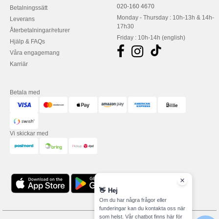
020-160 4670
Betalningssätt
Monday - Thursday : 10h-13h & 14h-
Leverans
17h30
Återbetalningar/returer
Friday : 10h-14h (english)
Hjälp & FAQs
Våra engagemang
Karriär
Betala med
Vi skickar med
👋
Hej
Om du har några frågor eller
funderingar kan du kontakta oss när
som helst. Vår chatbot finns här för