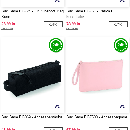
W1
W1
Bag Base BG724 - Filt tillbehörs Bag
Bag Base BG751 - Väska i
Base.
konstläder
23.99 kr
78.99 kr
-18%
-17%
29.11 kr
95.31 kr
W1
W1
Bag Base BG069 - Accessoarväska
Bag Base BG7500 - Accessoarpåse
41.99 kr
67.99 kr