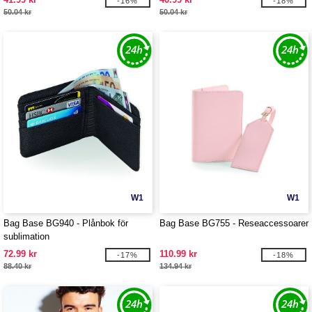
-16%
-18%
50.04 kr
50.04 kr
W1
W1
Bag Base BG940 - Plånbok för
Bag Base BG755 - Reseaccessoarer
sublimation
72.99 kr
110.99 kr
-17%
-18%
88.40 kr
134.94 kr