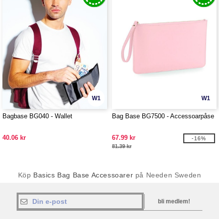
W1
W1
Bagbase BG040 - Wallet
Bag Base BG7500 - Accessoarpåse
40.06 kr
67.99 kr
-16%
81.39 kr
Köp
Basics Bag Base Accessoarer
på Needen Sweden
bli medlem!