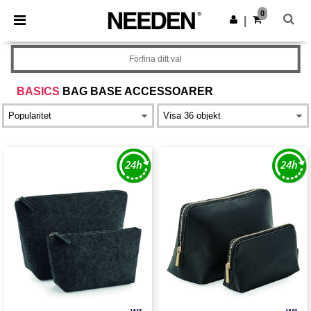
×
Needen-app
0
Hämta app
|
Bättre priser i appen!
Förfina ditt val
BASICS
BAG BASE ACCESSOARER