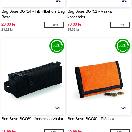
W1
W1
Bag Base BG724 - Filt tillbehörs Bag
Bag Base BG751 - Väska i
Base.
konstläder
23.99 kr
78.99 kr
-18%
-17%
29.11 kr
95.31 kr
W1
W1
Bag Base BG069 - Accessoarväska
Bag Base BG040 - Plånbok
41.99 kr
40.99 kr