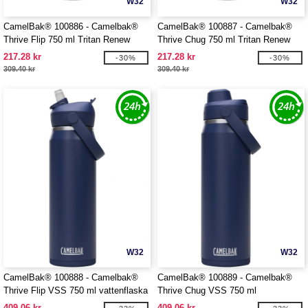
W32
W32
CamelBak® 100886 - Camelbak®
CamelBak® 100887 - Camelbak®
Thrive Flip 750 ml Tritan Renew
Thrive Chug 750 ml Tritan Renew
vattenflaska med flip-sugrör
vattenflaska med skruvlock
217.28 kr
217.28 kr
-30%
-30%
309.40 kr
309.40 kr
W32
W32
CamelBak® 100888 - Camelbak®
CamelBak® 100889 - Camelbak®
Thrive Flip VSS 750 ml vattenflaska
Thrive Chug VSS 750 ml
av rostfritt stål med flip-sugrör
vattenflaska av rostfritt stål med
409.06 kr
409.06 kr