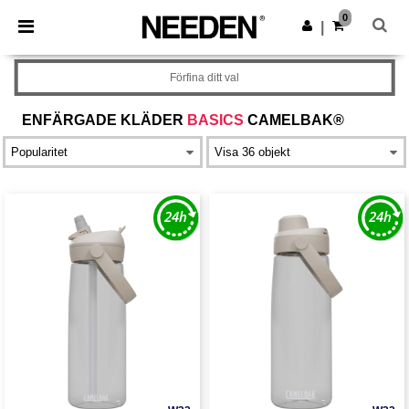
×
Needen-app
0
Hämta app
|
Bättre priser i appen!
Förfina ditt val
ENFÄRGADE KLÄDER
BASICS
CAMELBAK®