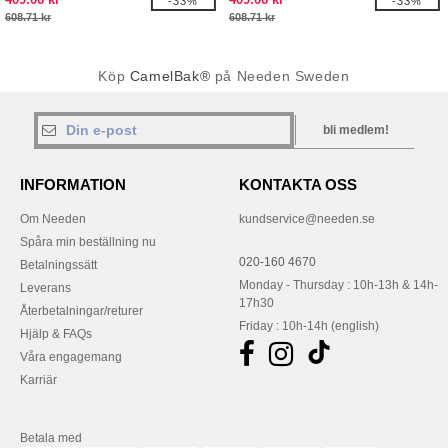
-33%
-33%
skruvlock
608.71 kr
608.71 kr
Köp
CamelBak®
på Needen Sweden
bli medlem!
INFORMATION
KONTAKTA OSS
Om Needen
kundservice@needen.se
Spåra min beställning nu
020-160 4670
Betalningssätt
Monday - Thursday : 10h-13h & 14h-
Leverans
17h30
Återbetalningar/returer
Friday : 10h-14h (english)
Hjälp & FAQs
Våra engagemang
Karriär
Betala med