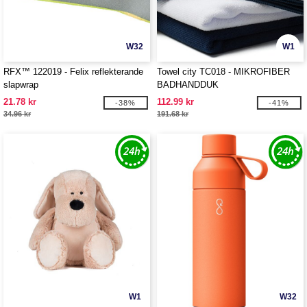
W32
W1
RFX™ 122019 - Felix reflekterande
Towel city TC018 - MIKROFIBER
slapwrap
BADHANDDUK
21.78 kr
112.99 kr
-38%
-41%
34.96 kr
191.68 kr
W1
W32