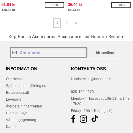
termoformad PU
61.84 kr
36.44 kr
-52%
-38%
128.67 kr
58.33 kr
1
2
»
Köp
Basics Accessories Accessoarer
på Needen Sweden
bli medlem!
INFORMATION
KONTAKTA OSS
Om Needen
kundservice@needen.se
Spåra min beställning nu
020-160 4670
Betalningssätt
Monday - Thursday : 10h-13h & 14h-
Leverans
17h30
Återbetalningar/returer
Friday : 10h-14h (english)
Hjälp & FAQs
Våra engagemang
Karriär