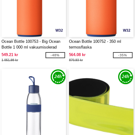
W32
W32
Ocean Bottle 100753 - Big Ocean
Ocean Bottle 100752 - 350 ml
Bottle 1 000 ml vakuumisolerad
termosflaska
vattenflaska
549.21 kr
564.08 kr
-48%
-35%
1 051.98 kr
870.93 kr