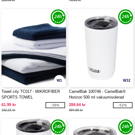
112.09 kr
76.61 kr
W1
W32
Towel city TC017 - MIKROFIBER
CamelBak 100746 - CamelBak®
SPORTS TOWEL
Horizon 500 ml vakuumisolerad
termos
61.99 kr
284.64 kr
-39%
-52%
102.21 kr
594.68 kr