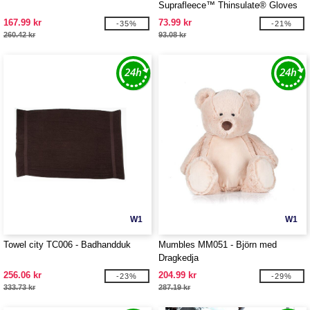
Suprafleece™ Thinsulate® Gloves
167.99 kr
73.99 kr
-35%
-21%
260.42 kr
93.08 kr
W1
W1
Towel city TC006 - Badhandduk
Mumbles MM051 - Björn med
Dragkedja
256.06 kr
204.99 kr
-23%
-29%
333.73 kr
287.19 kr