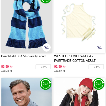
W1
W1
Beechfield BF479 - Varsity scarf
WESTFORD MILL WM364 -
FAIRTRADE COTTON ADULT
CRAFT APRON
83.99 kr
92.99 kr
-23%
-24%
109.33 kr
121.87 kr