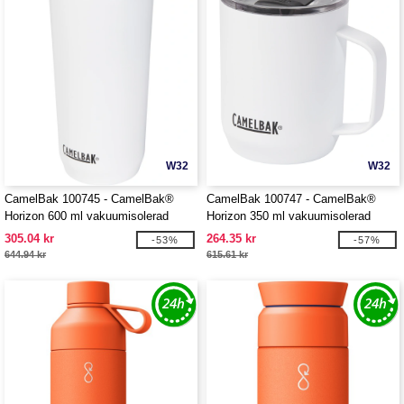
W32
W32
CamelBak 100745 - CamelBak®
CamelBak 100747 - CamelBak®
Horizon 600 ml vakuumisolerad
Horizon 350 ml vakuumisolerad
termos
lägermugg
305.04 kr
264.35 kr
-53%
-57%
644.94 kr
615.61 kr