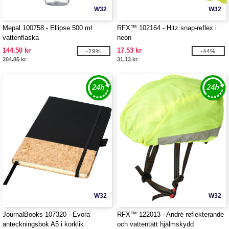
W32
W32
Mepal 100758 - Ellipse 500 ml
RFX™ 102164 - Hitz snap-reflex i
vattenflaska
neon
144.50 kr
17.53 kr
-29%
-44%
204.85 kr
31.13 kr
W32
W32
JournalBooks 107320 - Evora
RFX™ 122013 - André reflekterande
anteckningsbok A5 i korklik
och vattentätt hjälmskydd