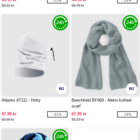
-23%
-19%
58.12 kr
55.78 kr
W1
W1
Atlantis AT111 - Hotty
Beechfield BF469 - Metro knitted
scarf
47.99 kr
67.99 kr
-21%
-19%
60.46 kr
83.73 kr