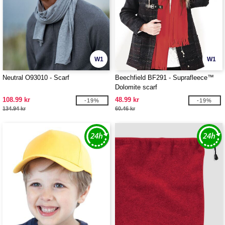
W1
W1
Neutral O93010 - Scarf
Beechfield BF291 - Suprafleece™
Dolomite scarf
108.99 kr
48.99 kr
-19%
-19%
134.94 kr
60.46 kr