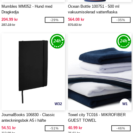
Mumbles MM052 - Hund med
Ocean Bottle 100751 - 500 ml
Dragkedja
vakuumisolerad vattenflaska
204.99 kr
564.08 kr
-29%
-35%
287.19 kr
870.93 kr
W32
W1
JournalBooks 106830 - Classic
Towel city TC016 - MIKROFIBER
anteckningsbok A5 i häfte
GUEST TOWEL
54.51 kr
40.99 kr
-51%
-46%