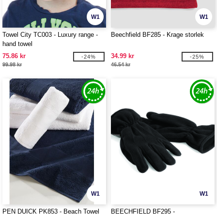
W1
W1
Towel City TC003 - Luxury range -
Beechfield BF285 - Krage storlek
hand towel
75.86 kr
34.99 kr
-24%
-25%
99.98 kr
46.54 kr
W1
W1
PEN DUICK PK853 - Beach Towel
BEECHFIELD BF295 -