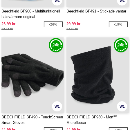
W1
W1
Beechfield BF900 - Multifunktionell
Beechfield BF491 - Stickade vantar
halsvärmare original
23.99 kr
29.99 kr
-26%
-19%
32.51 kr
37.19 kr
W1
W1
BEECHFIELD BF490 - TouchScreen
BEECHFIELD BF930 - Morf™
Smart Gloves
Microfleece
44.99 kr
44.99 kr