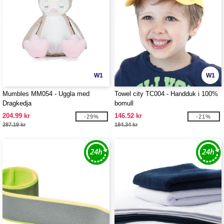
W1
W1
Mumbles MM054 - Uggla med
Towel city TC004 - Handduk i 100%
Dragkedja
bomull
204.99 kr
146.52 kr
-29%
-21%
287.19 kr
184.34 kr