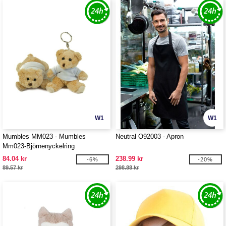
W1
W1
Mumbles MM023 - Mumbles
Neutral O92003 - Apron
Mm023-Björnenyckelring
84.04 kr
238.99 kr
-6%
-20%
89.57 kr
298.88 kr