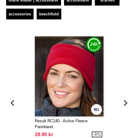
blank kläder | accessoarer
accessoarer
scarves
accessories
beechfield
W1
Result RC140 - Active Fleece
Pannband
28.90 kr
-8%