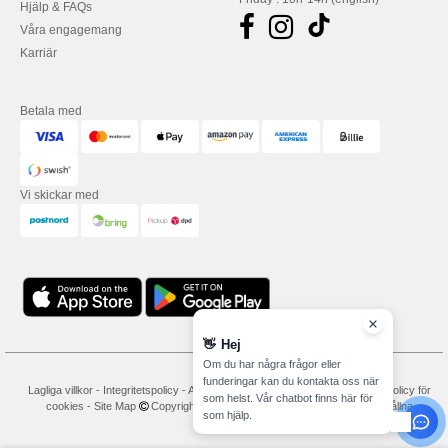
Hjälp & FAQs
Våra engagemang
Karriär
Betala med
Vi skickar med
👋
Hej
Om du har några frågor eller
funderingar kan du kontakta oss när
Lagliga villkor
-
Integritetspolicy
-
Användarvillkor
-
Allmänna avtalsvillkor
-
Policy för
som helst. Vår chatbot finns här för
cookies
-
Site Map
Copyright 2026 needen.se - Alla rättigheter förbehållna
som hjälp.