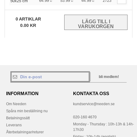
64.99
53.99
44.99
2723
50x25 cm
kr
kr
kr
0
ARTIKLAR
0.00
KR
bli medlem!
INFORMATION
KONTAKTA OSS
Om Needen
kundservice@needen.se
Spåra min beställning nu
020-160 4670
Betalningssätt
Monday - Thursday : 10h-13h & 14h-
Leverans
17h30
Återbetalningar/returer
Friday : 10h-14h (english)