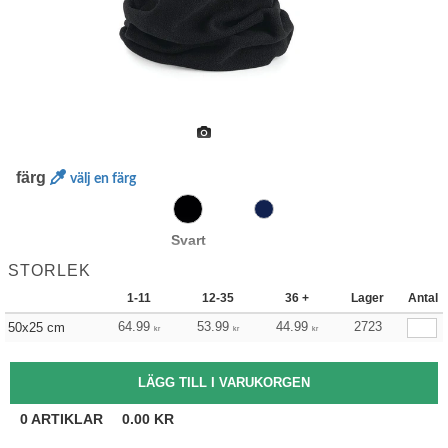
färg
välj en färg
Svart
STORLEK
1-11
12-35
36 +
Lager
Antal
64.99
53.99
44.99
2723
50x25 cm
kr
kr
kr
0
ARTIKLAR
0.00
KR