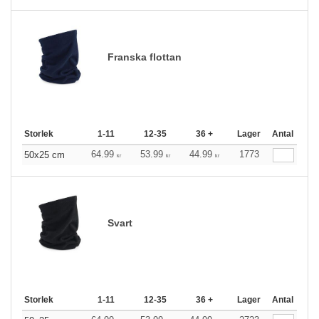
Franska flottan
Storlek
1-11
12-35
36 +
Lager
Antal
64.99
53.99
44.99
1773
50x25 cm
kr
kr
kr
Svart
Storlek
1-11
12-35
36 +
Lager
Antal