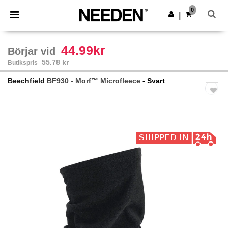
×
Needen-app
0
Hämta app
|
Bättre priser i appen!
44.99kr
Börjar vid
55.78 kr
Butikspris
Beechfield
BF930 - Morf™ Microfleece
- Svart
Previous
Next