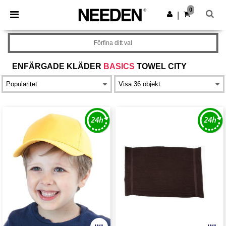
×
Needen-app
0
Hämta app
|
Bättre priser i appen!
Förfina ditt val
ENFÄRGADE KLÄDER
BASICS
TOWEL CITY