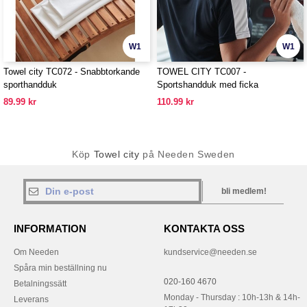
W1
W1
Towel city TC072 - Snabbtorkande
TOWEL CITY TC007 -
sporthandduk
Sportshandduk med ficka
89.99 kr
110.99 kr
Köp
Towel city
på Needen Sweden
bli medlem!
INFORMATION
KONTAKTA OSS
Om Needen
kundservice@needen.se
Spåra min beställning nu
020-160 4670
Betalningssätt
Monday - Thursday : 10h-13h & 14h-
Leverans