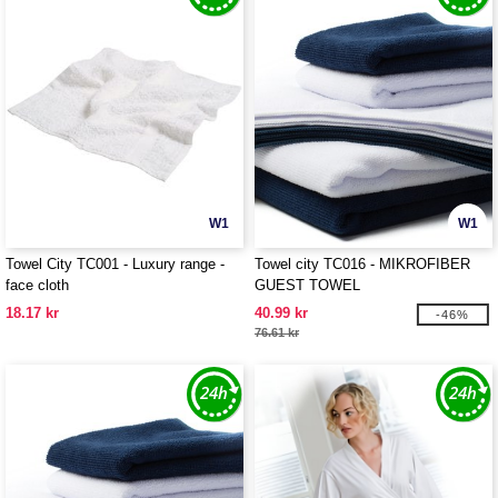
W1
W1
Towel City TC001 - Luxury range -
Towel city TC016 - MIKROFIBER
face cloth
GUEST TOWEL
18.17 kr
40.99 kr
-46%
76.61 kr