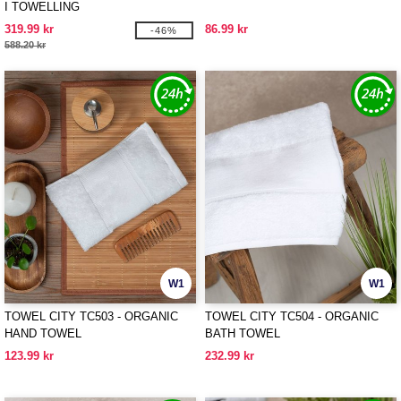
I TOWELLING
319.99 kr
86.99 kr
-46%
588.20 kr
W1
W1
TOWEL CITY TC503 - ORGANIC
TOWEL CITY TC504 - ORGANIC
HAND TOWEL
BATH TOWEL
123.99 kr
232.99 kr