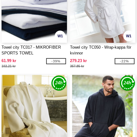
W1
W1
Towel city TC017 - MIKROFIBER
Towel city TC050 - Wrap-kappa för
SPORTS TOWEL
kvinnor
61.99 kr
279.23 kr
-39%
-22%
102.21 kr
357.85 kr