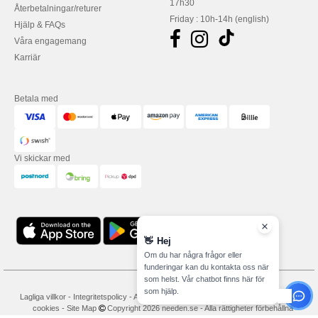
17h30
Återbetalningar/returer
Friday : 10h-14h (english)
Hjälp & FAQs
Våra engagemang
Karriär
Betala med
Vi skickar med
👋
Hej
Om du har några frågor eller
funderingar kan du kontakta oss när
som helst. Vår chatbot finns här för
som hjälp.
Lagliga villkor
-
Integritetspolicy
-
Användarvillkor
-
Allmänna avtalsvillkor
-
Policy för
cookies
-
Site Map
Copyright 2026 needen.se - Alla rättigheter förbehållna