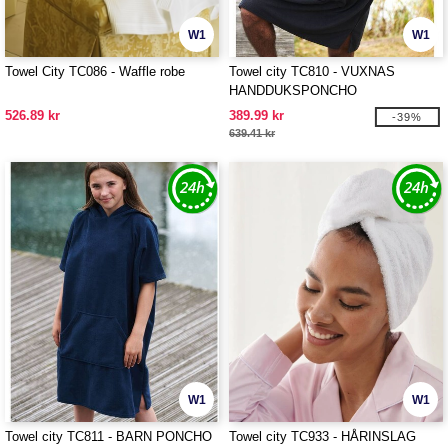
W1
W1
Towel City TC086 - Waffle robe
Towel city TC810 - VUXNAS
HANDDUKSPONCHO
526.89 kr
389.99 kr
-39%
639.41 kr
W1
W1
Towel city TC811 - BARN PONCHO
Towel city TC933 - HÅRINSLAG