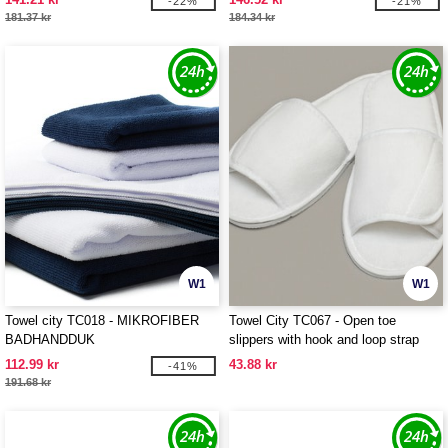
-22%
-21%
181.37 kr
184.34 kr
W1
W1
Towel city TC018 - MIKROFIBER
Towel City TC067 - Open toe
BADHANDDUK
slippers with hook and loop strap
112.99 kr
43.88 kr
-41%
191.68 kr