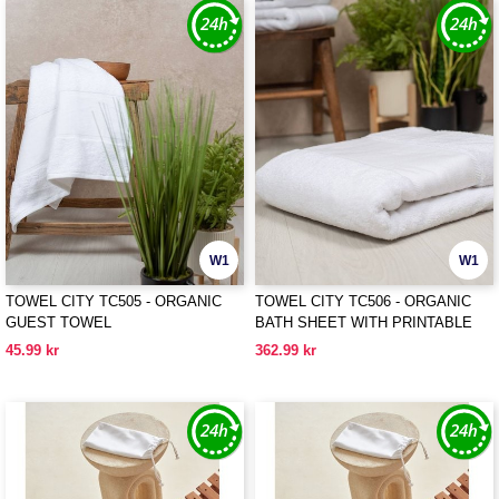
W1
W1
TOWEL CITY TC505 - ORGANIC
TOWEL CITY TC506 - ORGANIC
GUEST TOWEL
BATH SHEET WITH PRINTABLE
BORDER
45.99 kr
362.99 kr