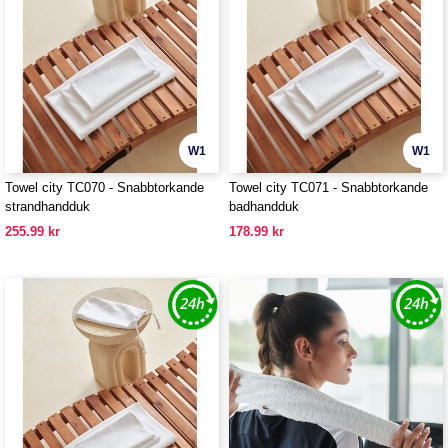
W1
W1
Towel city TC070 - Snabbtorkande
Towel city TC071 - Snabbtorkande
strandhandduk
badhandduk
255.99 kr
178.99 kr