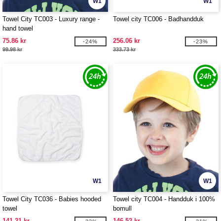
W1
W1
Towel City TC003 - Luxury range -
Towel city TC006 - Badhandduk
hand towel
75.86 kr
256.06 kr
-24%
-23%
99.98 kr
333.73 kr
W1
W1
Towel City TC036 - Babies hooded
Towel city TC004 - Handduk i 100%
towel
bomull
141.21 kr
146.52 kr