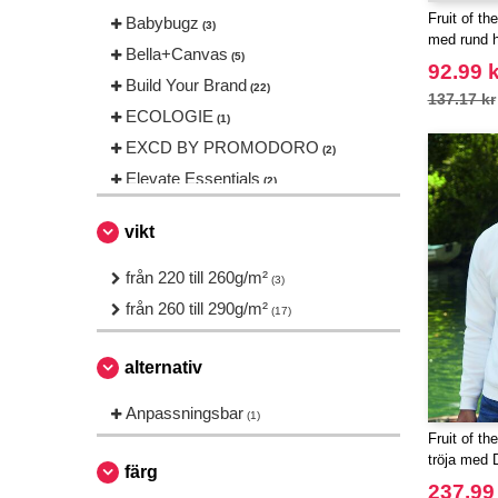
Fruit of t
Babybugz
(3)
med rund h
Bella+Canvas
(5)
92.99 k
Build Your Brand
(22)
137.17 kr
ECOLOGIE
(1)
EXCD BY PROMODORO
(2)
Elevate Essentials
(2)
Elevate Life
(4)
vikt
Elevate NXT
(1)
FRUIT OF THE LOOM VINTAGE
från 220 till 260g/m²
(3)
(2)
från 260 till 290g/m²
(17)
Finden & Hales
(1)
Fruit of the Loom
(20)
alternativ
Gildan
(7)
Anpassningsbar
Henbury
(1)
(1)
Fruit of t
Herock
(2)
tröja med 
färg
JHK
(8)
237.99