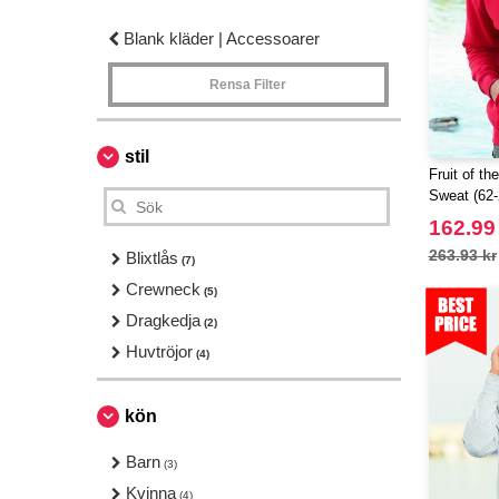
Blank kläder | Accessoarer
Rensa Filter
stil
Fruit of t
Sweat (62-
162.99
263.93 kr
Blixtlås
(7)
Crewneck
(5)
Dragkedja
(2)
Huvtröjor
(4)
kön
Barn
(3)
Kvinna
(4)