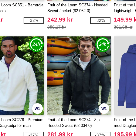
he Loom SC351 - Barntröja
Fruit of the Loom SC374 - Hooded
Fruit of the
als
Sweat Jacket (62-062-0)
Lightweight
r
242.99 kr
149.99 
-32%
-32%
358.17 kr
361.68 kr
W1
W1
he Loom SC276 - Premium
Fruit of the Loom SC274 - Zip
Fruit of the
Dragkedja för män
Hooded Sweat (62-034-0)
med Dragked
 kr
281.99 kr
195.99 
-37%
-37%