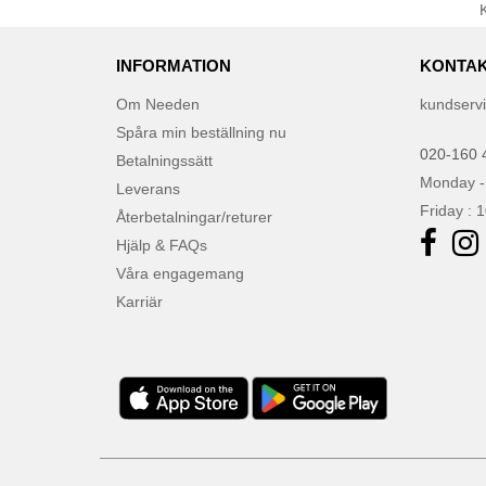
Tombo
(2)
VELILLA
(1)
INFORMATION
KONTAK
VESTI
(10)
Om Needen
kundserv
Spåra min beställning nu
020-160 
Betalningssätt
Monday -
Leverans
Friday : 
Återbetalningar/returer
Hjälp & FAQs
Våra engagemang
Karriär