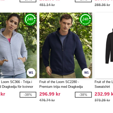
451.14 kr
288.36 kr
W1
W1
e Loom SC366 - Tröja i
Fruit of the Loom SC2280 -
Fruit of the
 Dragkedja för kvinnor
Premium tröja med Dragkedja
Sweatshirt
 kr
296.99 kr
232.99 
-38%
-38%
476.74 kr
373.26 kr