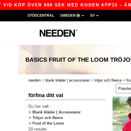
 KÖP ÖVER 880 SEK MED KODEN APP10 – ÄNNU BÄ
STÖDCENTRAL
SWEDEN
SV
BASICS
FRUIT OF THE LOOM TRÖJO
>
>
>
needen
blank kläder | accessoarer
tröjor och fleece
fr
förfina ditt val
Du har valt :
Blank kläder | Accessoarer
Tröjor och fleece
Fruit of the Loom
20 results.