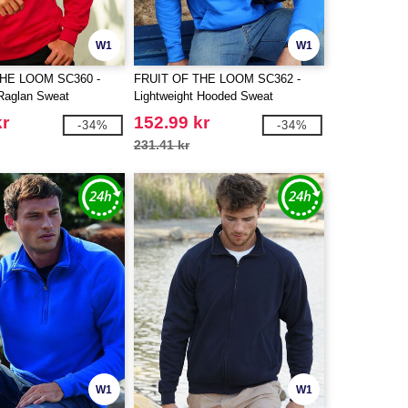
W1
W1
THE LOOM SC360 -
FRUIT OF THE LOOM SC362 -
 Raglan Sweat
Lightweight Hooded Sweat
kr
152.99 kr
-34%
-34%
231.41 kr
W1
W1