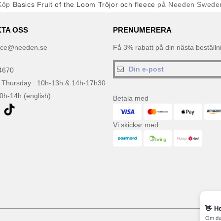
Köp
Basics Fruit of the Loom Tröjor och fleece
på Needen Swede
TA OSS
PRENUMERERA
ice@needen.se
Få 3% rabatt på din nästa beställ
4670
 Thursday : 10h-13h & 14h-17h30
10h-14h (english)
Betala med
Vi skickar med
👋
He
Om du 