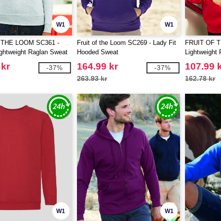
W1
W1
 THE LOOM SC361 -
Fruit of the Loom SC269 - Lady Fit
FRUIT OF 
ightweight Raglan Sweat
Hooded Sweat
Lightweight
 kr
164.99 kr
107.99 
-37%
-37%
263.93 kr
162.78 kr
W1
W1