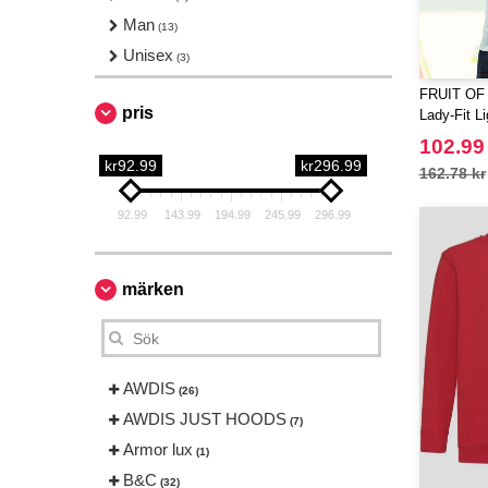
Man
(13)
Unisex
(3)
FRUIT OF
pris
Lady-Fit L
102.99
kr92.99
kr296.99
162.78 kr
92.99
143.99
194.99
245.99
296.99
märken
AWDIS
(26)
AWDIS JUST HOODS
(7)
Armor lux
(1)
B&C
(32)