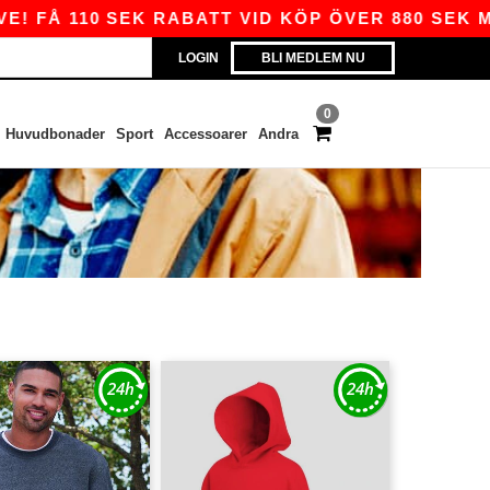
Å 110 SEK RABATT VID KÖP ÖVER 880 SEK MED K
LOGIN
BLI MEDLEM NU
0
Huvudbonader
Sport
Accessoarer
Andra