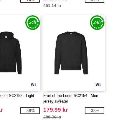
451.14 kr
W1
W1
 Loom SC2152 - Light
Fruit of the Loom SC2154 - Men
jersey sweater
kr
179.99 kr
-38%
-38%
288.36 kr