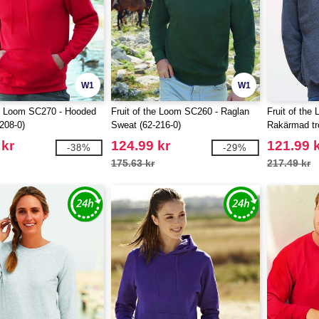
W1
W1
he Loom SC270 - Hooded
Fruit of the Loom SC260 - Raglan
Fruit of the
208-0)
Sweat (62-216-0)
Rakärmad tr
 kr
124.99 kr
121.99 
-38%
-29%
175.63 kr
217.49 kr