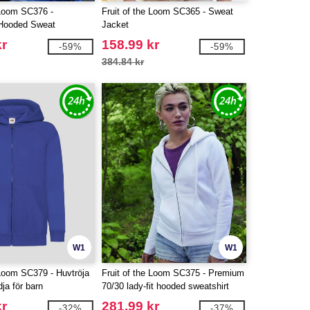
 Loom SC376 -
Fruit of the Loom SC365 - Sweat
 Hooded Sweat
Jacket
kr
158.99 kr
-59%
-59%
384.84 kr
W1
W1
 Loom SC379 - Huvtröja
Fruit of the Loom SC375 - Premium
ja för barn
70/30 lady-fit hooded sweatshirt
jacket
kr
281.99 kr
-32%
-37%