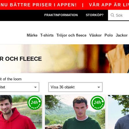
TTRE PRISER I APPEN!
|
VÅR APP ÄR LIVE! F
FRAKTINFORMATION
STORKÖP?
Märke
T-shirts
Tröjor och fleece
Väskor
Polo
Jackor
R OCH FLEECE
uit of the loom