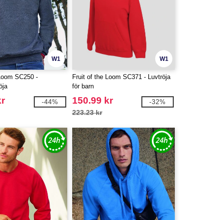
W1
W1
 Loom SC250 -
Fruit of the Loom SC371 - Luvtröja
öja
för barn
kr
150.99 kr
-44%
-32%
223.23 kr