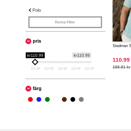
Polo
Rensa Filter
pris
Stedman S
kr110.99
kr110.99
110.99
188.81 kr
110.99
110.99
110.99
110.99
110.99
färg