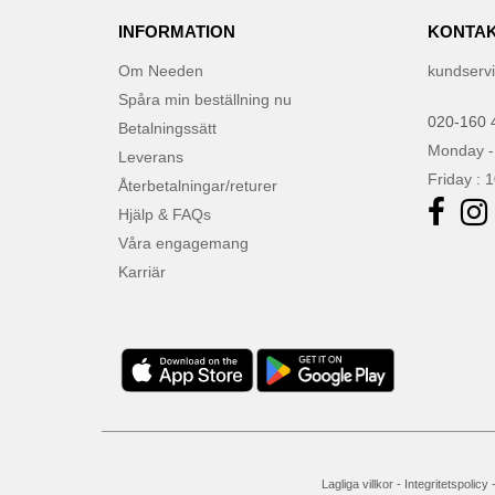
INFORMATION
KONTAK
Om Needen
kundserv
Spåra min beställning nu
020-160 
Betalningssätt
Monday -
Leverans
Friday : 
Återbetalningar/returer
Hjälp & FAQs
Våra engagemang
Karriär
Lagliga villkor
-
Integritetspolicy