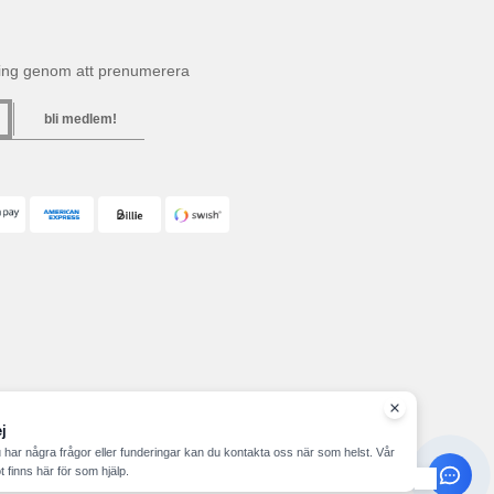
ning genom att prenumerera
bli medlem!
j
har några frågor eller funderingar kan du kontakta oss när som helst. Vår
t finns här för som hjälp.
n.se - Alla rättigheter förbehållna