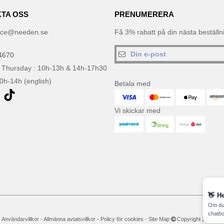
TA OSS
PRENUMERERA
ice@needen.se
Få 3% rabatt på din nästa beställ
4670
 Thursday : 10h-13h & 14h-17h30
10h-14h (english)
Betala med
Vi skickar med
👋
He
Om du 
chatbo
-
Användarvillkor
-
Allmänna avtalsvillkor
-
Policy för cookies
-
Site Map
Copyright 2026 neede