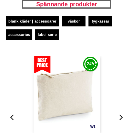
Spännande produkter
blank kläder | accessoarer
väskor
tygkassar
accessories
label serie
W1