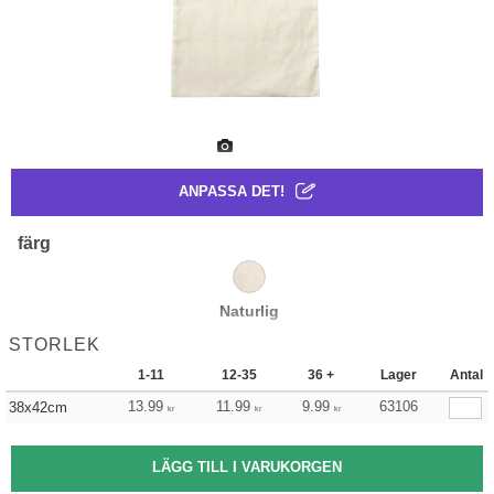
ANPASSA DET!
färg
Naturlig
STORLEK
1-11
12-35
36 +
Lager
Antal
13.99
11.99
9.99
63106
38x42cm
kr
kr
kr