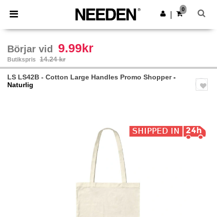
×
Needen-app
0
Hämta app
|
Bättre priser i appen!
9.99kr
Börjar vid
14.24 kr
Butikspris
LS LS42B - Cotton Large Handles Promo Shopper
-
Naturlig
Previous
Next