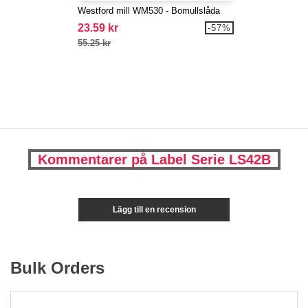
Westford mill WM530 - Bomullslåda
23.59 kr
-57%
55.25 kr
Kommentarer på Label Serie LS42B
Lägg till en recension
Bulk Orders