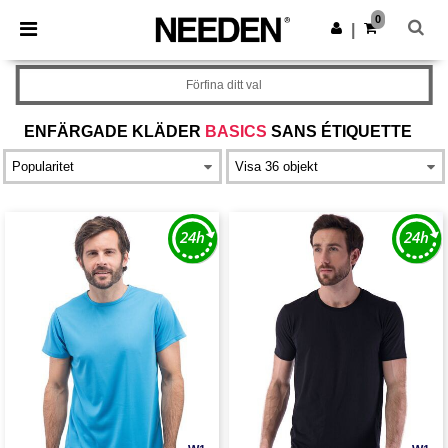
×
Needen-app
0
Hämta app
|
Bättre priser i appen!
Förfina ditt val
ENFÄRGADE KLÄDER
BASICS
SANS ÉTIQUETTE