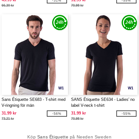
-31%
-55%
66.30 kr
70.98 kr
W1
W1
Sans Étiquette SE683 - T-shirt med
SANS Étiquette SE634 - Ladies' no
V-ringning för män
label V-neck t-shirt
31.99 kr
31.99 kr
-56%
-55%
73.21 kr
70.98 kr
Köp
Sans Étiquette
på Needen Sweden