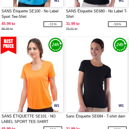
W1
W1
SANS Étiquette SE100 - No Label
SANS Étiquette SE680 - No Label T-
Sport Tee-Shirt
Shirt
45.99 kr
31.99 kr
-31%
-56%
66.30 kr
73.21 kr
W1
W1
SANS ÉTIQUETTE SE101 - NO
Sans Étiquette SE684 - T-shirt dam
LABEL SPORT TEE-SHIRT
WOMEN
45.99 kr
31.99 kr