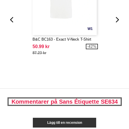
W1
B&C BC163 - Exact V-Neck T-Shirt
50.99 kr
-42%
87.23 kr
Kommentarer på Sans Étiquette SE634
Lägg till en recension