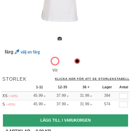
färg
välj en färg
Vit
STORLEK
KLICKA HÄR FÖR ATT SE STORLEKSTABELL
1-11
12-35
36 +
Lager
Antal
45.99
37.99
31.99
394
XS
(-42%)
kr
kr
kr
45.99
37.99
31.99
574
S
(-42%)
kr
kr
kr