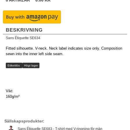
0
ARTIKLAR
0.00
KR
BESKRIVNING
Sans Étiquette SE634
Fitted silhouette. V-neck. Neck label indicates size only. Composition
sewn into the inner left side seam.
Etikettlös
Högt lager
Vikt
160g/m²
Sällskapsprodukter:
Sans Étiquette SE683 - T-shirt med V-ringning för män