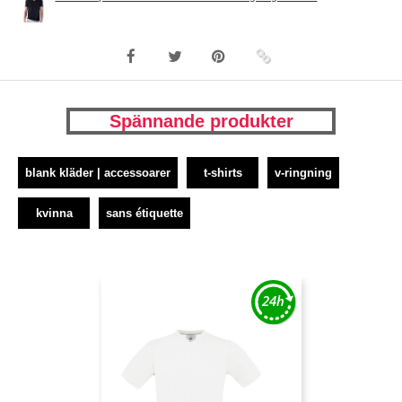
Spännande produkter
blank kläder | accessoarer
t-shirts
v-ringning
kvinna
sans étiquette