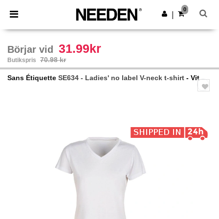
×
Needen-app
0
Hämta app
|
Bättre priser i appen!
31.99kr
Börjar vid
70.98 kr
Butikspris
Sans Étiquette
SE634 - Ladies' no label V-neck t-shirt
- Vit
Previous
Next