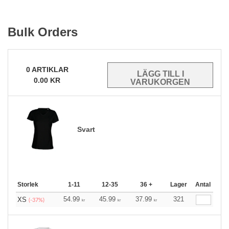
Bulk Orders
0
ARTIKLAR
0.00
KR
Svart
Storlek
1-11
12-35
36 +
Lager
Antal
54.99
45.99
37.99
321
XS
(-37%)
kr
kr
kr