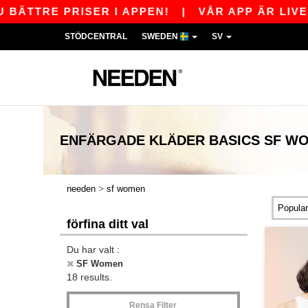
TRE PRISER I APPEN!
|
VÅR APP ÄR LIVE! FÅ 
STÖDCENTRAL
SWEDEN
SV
ENFÄRGADE KLÄDER
BASICS
SF W
>
needen
sf women
förfina ditt val
Du har valt :
SF Women
18 results.
Rensa Filter