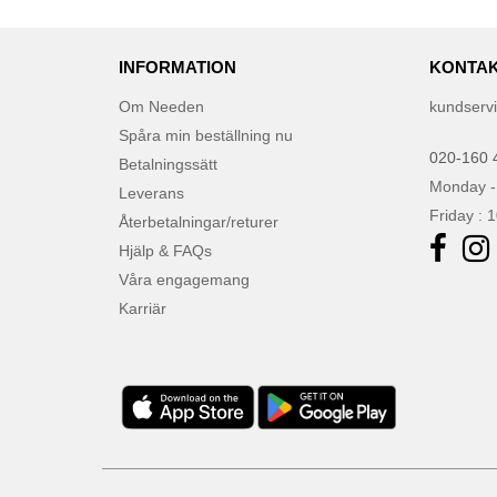
JHK
(65)
JUST T'S
(8)
INFORMATION
Jack&Jones
KONTAK
(6)
JournalBooks
(6)
Om Needen
kundserv
Just Cool
(45)
Spåra min beställning nu
020-160 
Karlowsky
Betalningssätt
(47)
Monday -
Karst®
Leverans
(4)
Friday : 
Återbetalningar/returer
Kooduu
(4)
Hjälp & FAQs
Korntex
(41)
Våra engagemang
Label Serie
(8)
Karriär
Larkwood
(15)
Larq
(4)
Luxe
(22)
Mantis
(32)
Marksman
(26)
Mepal
(23)