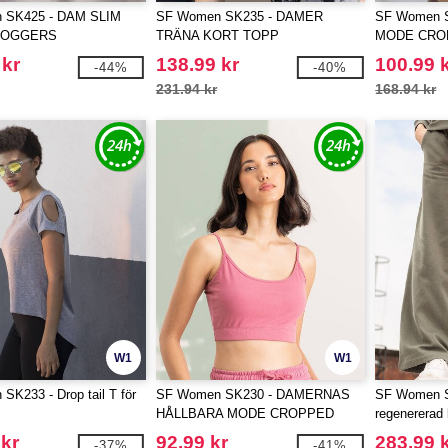
 SK425 - DAM SLIM
SF Women SK235 - DAMER
SF Women 
JOGGERS
TRÄNA KORT TOPP
MODE CRO
 kr
138.99 kr
100.99 
-44%
-40%
231.94 kr
168.94 kr
W1
W1
K233 - Drop tail T för
SF Women SK230 - DAMERNAS
SF Women S
HÅLLBARA MODE CROPPED
regenererad
TOPP
polyester
 kr
92.99 kr
283.99 
-37%
-41%