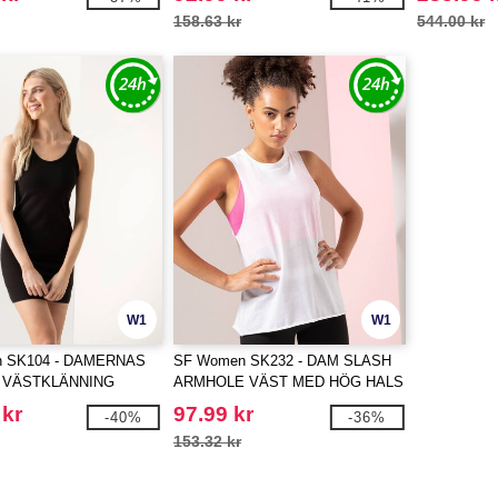
158.63 kr
544.00 kr
W1
W1
 SK104 - DAMERNAS
SF Women SK232 - DAM SLASH
 VÄSTKLÄNNING
ARMHOLE VÄST MED HÖG HALS
 kr
97.99 kr
-40%
-36%
153.32 kr