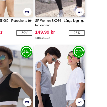
W1
W1
069 - Retroshorts för
SF Women SK064 - Långa leggings
för kvinnor
kr
149.99 kr
-30%
-23%
194.23 kr
W1
W1