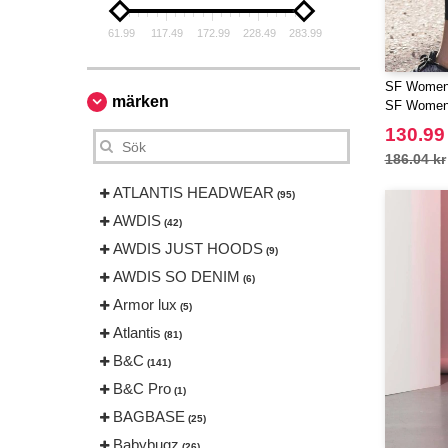
61.99
117.49
172.99
228.49
283.99
SF Women 
märken
SF Wome
130.99
186.04 kr
ATLANTIS HEADWEAR
(95)
AWDIS
(42)
AWDIS JUST HOODS
(9)
AWDIS SO DENIM
(6)
Armor lux
(5)
Atlantis
(81)
B&C
(141)
B&C Pro
(1)
BAGBASE
(25)
Babybugz
(26)