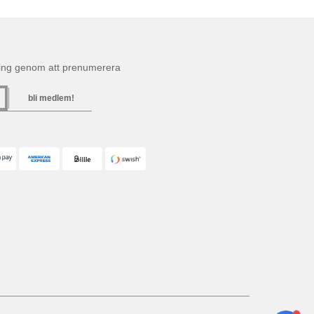
ning genom att prenumerera
bli medlem!