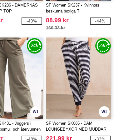
SK236 - DAMERNAS
SF Women SK237 - Kvinnors
P TOP
beskurna boxiga T
kr
88.99 kr
-40%
-44%
160.33 kr
W1
W1
K431 - Joggers i
SF Women SK085 - DAM
 bomull och återvunnen
LOUNGEBYXOR MED MUDDAR
kr
221.99 kr
-48%
-33%