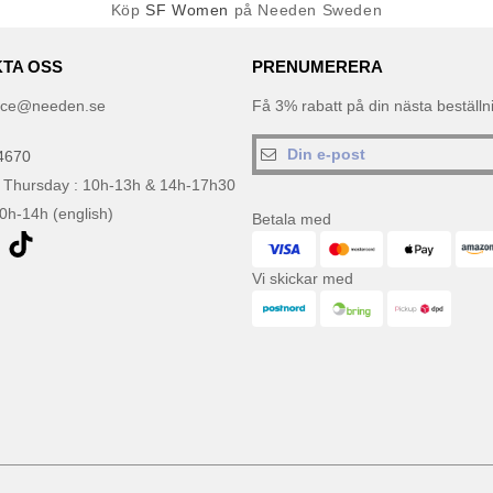
Köp
SF Women
på Needen Sweden
TA OSS
PRENUMERERA
ice@needen.se
Få 3% rabatt på din nästa beställ
4670
 Thursday : 10h-13h & 14h-17h30
10h-14h (english)
Betala med
Vi skickar med