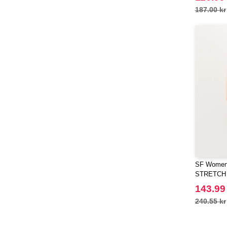
EgotierPro
(406)
187.00 kr
Elevate
(23)
Elevate Essentials
(34)
Elevate Life
(51)
Elevate NXT
(48)
FRUIT OF THE LOOM VINTAGE
(4)
Finden & Hales
(18)
Flexfit
(136)
Front row
(21)
Fruit of the Loom
(76)
Gildan
(45)
SF Women
Graid™
STRETCH
(2)
Henbury
143.99
(21)
Herock
240.55 kr
(30)
Herschel
(9)