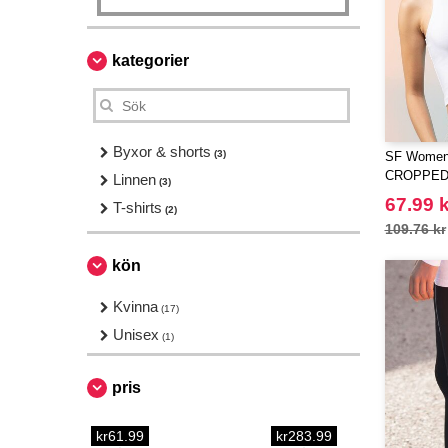
kategorier
Byxor & shorts
(3)
SF Women
CROPPED
Linnen
(3)
67.99 k
T-shirts
(2)
109.76 kr
kön
Kvinna
(17)
Unisex
(1)
pris
kr61.99
kr283.99