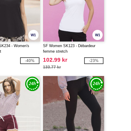
W1
W1
K234 - Women's
SF Women SK123 - Débardeur
t
femme stretch
102.99 kr
-40%
-23%
133.77 kr