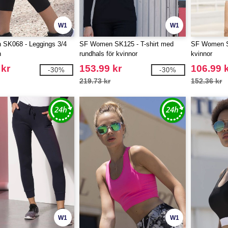
W1
W1
SK068 - Leggings 3/4
SF Women SK125 - T-shirt med
SF Women SK
n
rundhals för kvinnor
kvinnor
 kr
153.99 kr
106.99 
-30%
-30%
219.73 kr
152.36 kr
W1
W1