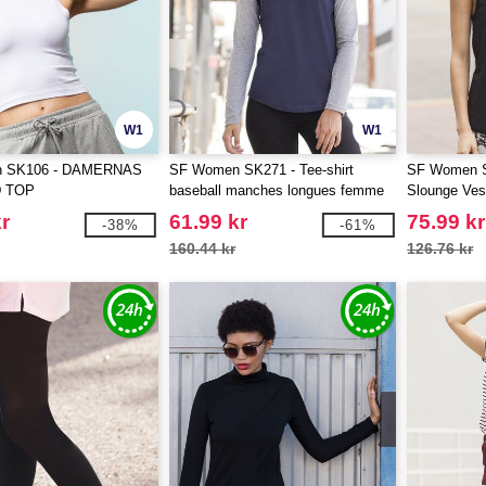
W1
W1
 SK106 - DAMERNAS
SF Women SK271 - Tee-shirt
SF Women S
 TOP
baseball manches longues femme
Slounge Ves
r
61.99 kr
75.99 kr
-38%
-61%
160.44 kr
126.76 kr