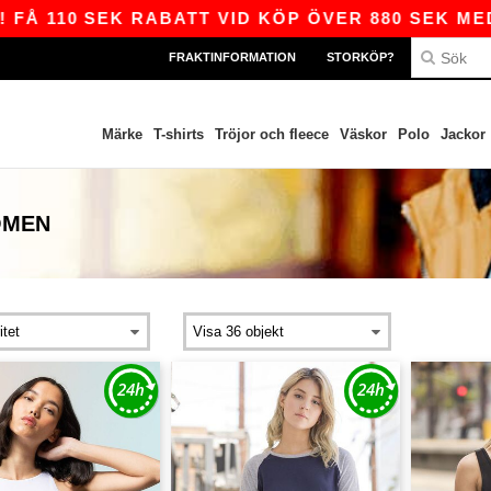
110 SEK RABATT VID KÖP ÖVER 880 SEK MED KO
FRAKTINFORMATION
STORKÖP?
Märke
T-shirts
Tröjor och fleece
Väskor
Polo
Jackor
OMEN