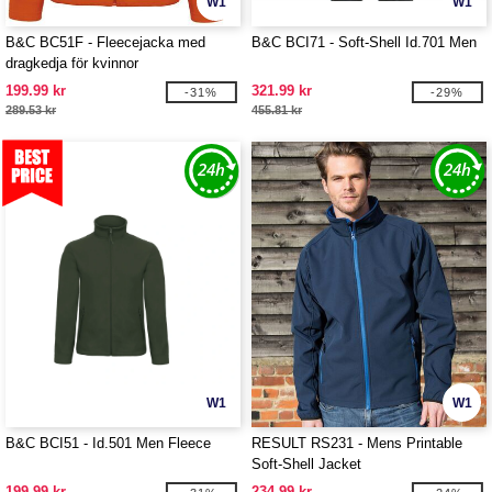
W1
W1
B&C BC51F - Fleecejacka med
B&C BCI71 - Soft-Shell Id.701 Men
dragkedja för kvinnor
199.99 kr
321.99 kr
-31%
-29%
289.53 kr
455.81 kr
W1
W1
B&C BCI51 - Id.501 Men Fleece
RESULT RS231 - Mens Printable
Soft-Shell Jacket
199.99 kr
234.99 kr