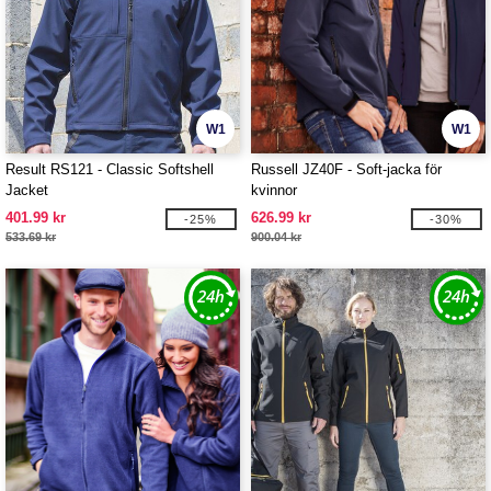
W1
W1
Result RS121 - Classic Softshell
Russell JZ40F - Soft-jacka för
Jacket
kvinnor
401.99 kr
626.99 kr
-25%
-30%
533.69 kr
900.04 kr