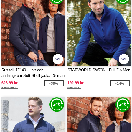
W1
W1
Russell JZ140 - Lätt och
STARWORLD SW70N - Full Zip Men
andningsbar Soft-Shell-jacka för män
626.99 kr
192.99 kr
-39%
-14%
1 034.88 kr
223.23 kr