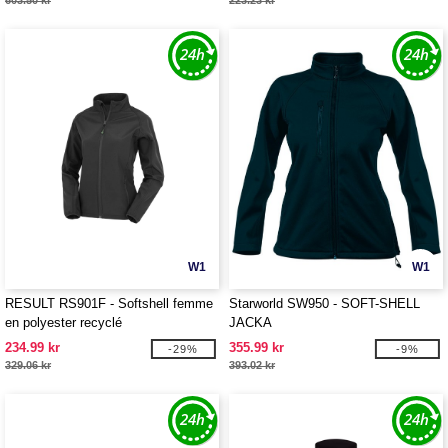
603.50 kr
223.23 kr
W1
W1
RESULT RS901F - Softshell femme
Starworld SW950 - SOFT-SHELL
en polyester recyclé
JACKA
234.99 kr
355.99 kr
-29%
-9%
329.06 kr
393.02 kr