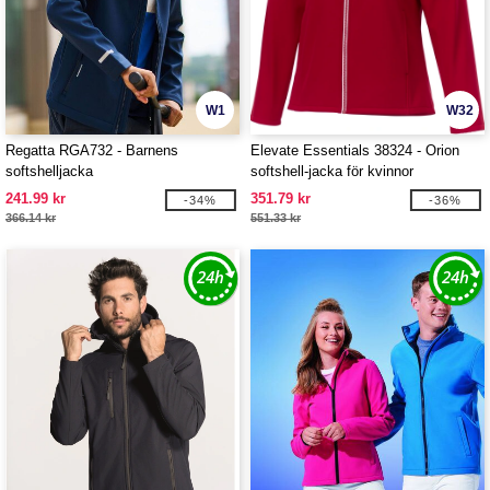
W1
W32
Regatta RGA732 - Barnens
Elevate Essentials 38324 - Orion
softshelljacka
softshell-jacka för kvinnor
241.99 kr
351.79 kr
-34%
-36%
366.14 kr
551.33 kr