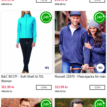
-31%
-24%
289.53 kr
309.29 kr
W1
W1
B&C BCI7F - Soft-Shell Id.701
Russell JZ870 - Fleecejacka för män
Women
321.99 kr
313.99 kr
-29%
-33%
455.81 kr
469.73 kr