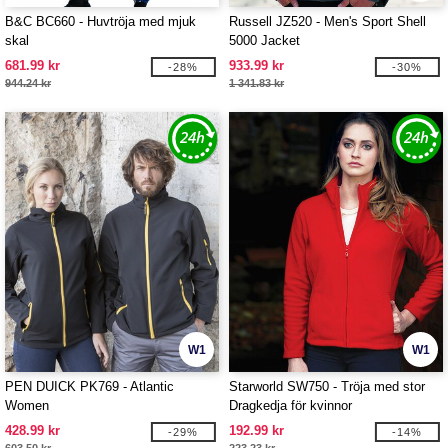
B&C BC660 - Huvtröja med mjuk
Russell JZ520 - Men's Sport Shell
skal
5000 Jacket
681.99 kr
933.99 kr
-28%
-30%
944.24 kr
1 341.83 kr
W1
W1
PEN DUICK PK769 - Atlantic
Starworld SW750 - Tröja med stor
Women
Dragkedja för kvinnor
428.99 kr
192.99 kr
-29%
-14%