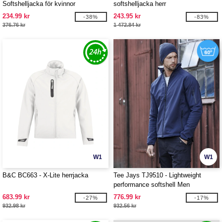
Softshelljacka för kvinnor
softshelljacka herr
234.99 kr
243.95 kr
-38%
-83%
376.76 kr
1 472.84 kr
W1
W1
B&C BC663 - X-Lite herrjacka
Tee Jays TJ9510 - Lightweight
performance softshell Men
683.99 kr
776.99 kr
-27%
-17%
932.98 kr
932.56 kr