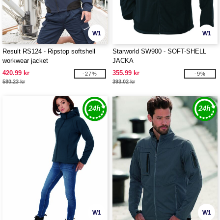
W1
W1
Result RS124 - Ripstop softshell
Starworld SW900 - SOFT-SHELL
workwear jacket
JACKA
420.99 kr
355.99 kr
-27%
-9%
580.23 kr
393.02 kr
W1
W1