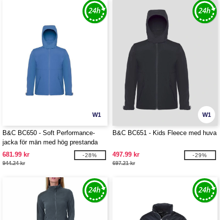
W1
W1
B&C BC650 - Soft Performance-
B&C BC651 - Kids Fleece med huva
jacka för män med hög prestanda
681.99 kr
497.99 kr
-28%
-29%
944.24 kr
697.21 kr