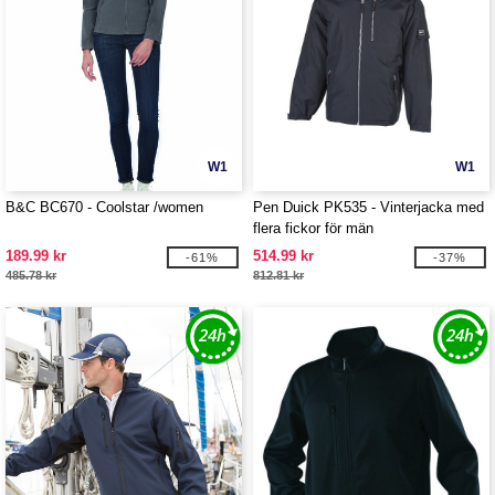
W1
W1
B&C BC670 - Coolstar /women
Pen Duick PK535 - Vinterjacka med
flera fickor för män
189.99 kr
514.99 kr
-61%
-37%
485.78 kr
812.81 kr