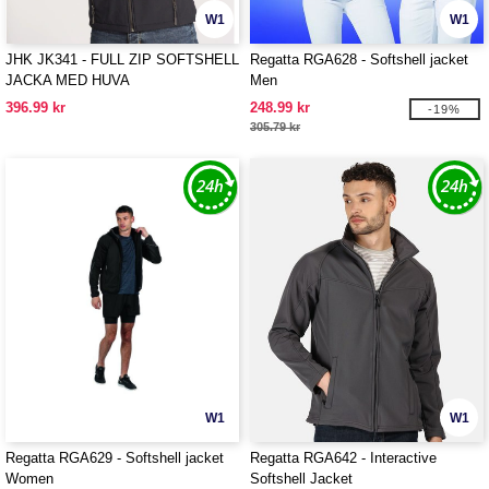
W1
W1
JHK JK341 - FULL ZIP SOFTSHELL
Regatta RGA628 - Softshell jacket
JACKA MED HUVA
Men
396.99 kr
248.99 kr
-19%
305.79 kr
W1
W1
Regatta RGA629 - Softshell jacket
Regatta RGA642 - Interactive
Women
Softshell Jacket