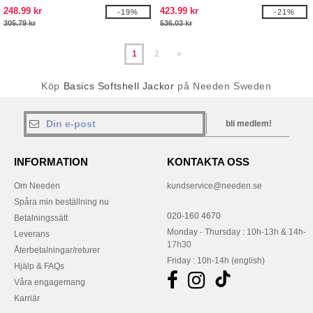
248.99 kr
423.99 kr
-19%
-21%
305.79 kr
536.03 kr
1
2
»
Köp
Basics Softshell Jackor
på Needen Sweden
bli medlem!
INFORMATION
KONTAKTA OSS
Om Needen
kundservice@needen.se
Spåra min beställning nu
020-160 4670
Betalningssätt
Monday - Thursday : 10h-13h & 14h-
Leverans
17h30
Återbetalningar/returer
Friday : 10h-14h (english)
Hjälp & FAQs
Våra engagemang
Karriär