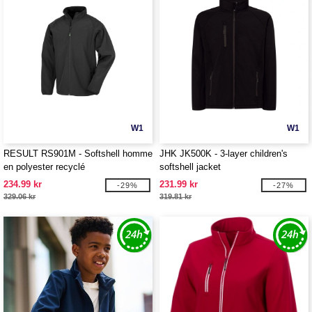
W1
W1
RESULT RS901M - Softshell homme
JHK JK500K - 3-layer children's
en polyester recyclé
softshell jacket
234.99 kr
231.99 kr
-29%
-27%
329.06 kr
319.81 kr