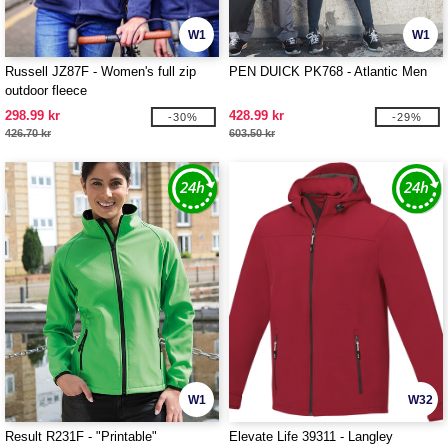
W1
W1
Russell JZ87F - Women's full zip
PEN DUICK PK768 - Atlantic Men
outdoor fleece
298.99 kr
428.99 kr
-30%
-29%
426.70 kr
603.50 kr
W1
W32
Result R231F - "Printable"
Elevate Life 39311 - Langley