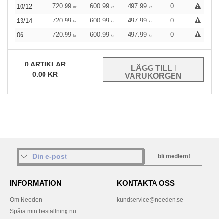
720.99
600.99
497.99
0
10/12
kr
kr
kr
720.99
600.99
497.99
0
13/14
kr
kr
kr
720.99
600.99
497.99
0
06
kr
kr
kr
0
ARTIKLAR
0.00
KR
bli medlem!
INFORMATION
KONTAKTA OSS
Om Needen
kundservice@needen.se
Spåra min beställning nu