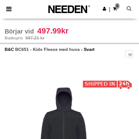
×
Needen-app
0
Hämta app
|
Bättre priser i appen!
497.99kr
Börjar vid
697.21 kr
Butikspris
B&C
BC651 - Kids Fleece med huva
- Svart
Previous
Next