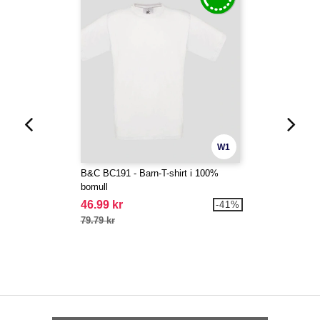
W1
B&C BC191 - Barn-T-shirt i 100%
bomull
46.99 kr
-41%
79.79 kr