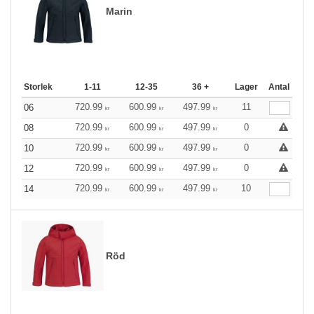
Marin
Storlek
1-11
12-35
36 +
Lager
Antal
720.99
600.99
497.99
11
06
kr
kr
kr
720.99
600.99
497.99
0
08
kr
kr
kr
720.99
600.99
497.99
0
10
kr
kr
kr
720.99
600.99
497.99
0
12
kr
kr
kr
720.99
600.99
497.99
10
14
kr
kr
kr
Röd