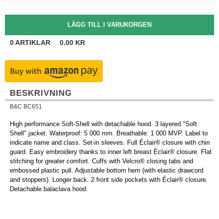
0
ARTIKLAR
0.00
KR
BESKRIVNING
B&C BC651
High performance Soft-Shell with detachable hood. 3 layered "Soft
Shell" jacket. Waterproof: 5 000 mm. Breathable: 1 000 MVP. Label to
indicate name and class. Set-in sleeves. Full Éclair® closure with chin
guard. Easy embroidery thanks to inner left breast Éclair® closure. Flat
stitching for greater comfort. Cuffs with Velcro® closing tabs and
embossed plastic pull. Adjustable bottom hem (with elastic drawcord
and stoppers). Longer back. 2 front side pockets with Éclair® closure.
Detachable balaclava hood.