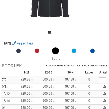
färg
välj en färg
Svart
STORLEK
KLICKA HÄR FÖR ATT SE STORLEKSTABELL
1-11
12-35
36 +
Lager
Antal
720.99
600.99
497.99
8
7/9
kr
kr
kr
720.99
600.99
497.99
0
9/11
kr
kr
kr
720.99
600.99
497.99
0
10/12
kr
kr
kr
720.99
600.99
497.99
0
13/14
kr
kr
kr
720.99
600.99
497.99
0
06
kr
kr
kr