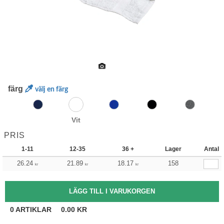
färg
välj en färg
Vit
PRIS
1-11
12-35
36 +
Lager
Antal
26.24
21.89
18.17
158
kr
kr
kr
0
ARTIKLAR
0.00
KR