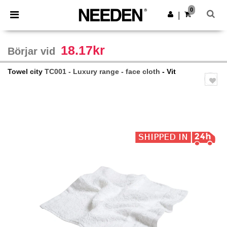
×
Needen-app
0
Hämta app
|
Bättre priser i appen!
18.17kr
Börjar vid
Towel city
TC001 - Luxury range - face cloth
- Vit
Previous
Next