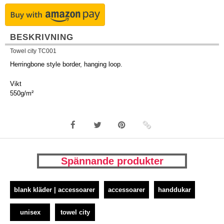
BESKRIVNING
Towel city TC001
Herringbone style border, hanging loop.
Vikt
550g/m²
Spännande produkter
blank kläder | accessoarer
accessoarer
handdukar
unisex
towel city