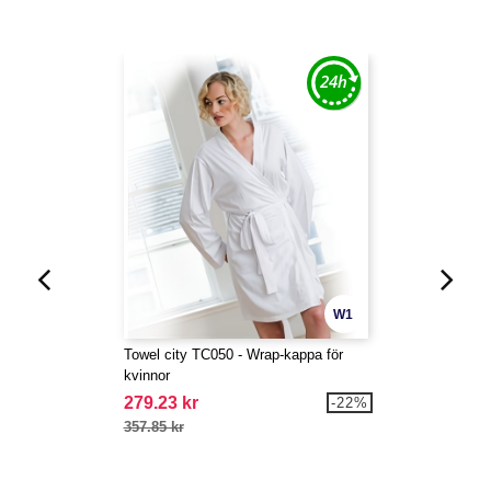
W1
Towel city TC050 - Wrap-kappa för
kvinnor
279.23 kr
-22%
357.85 kr