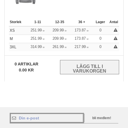
Storlek
1-11
12-35
36 +
Lager
Antal
251.99
209.99
173.87
0
XS
kr
kr
kr
251.99
209.99
173.87
0
M
kr
kr
kr
314.99
261.99
217.99
0
3XL
kr
kr
kr
0
ARTIKLAR
0.00
KR
bli medlem!