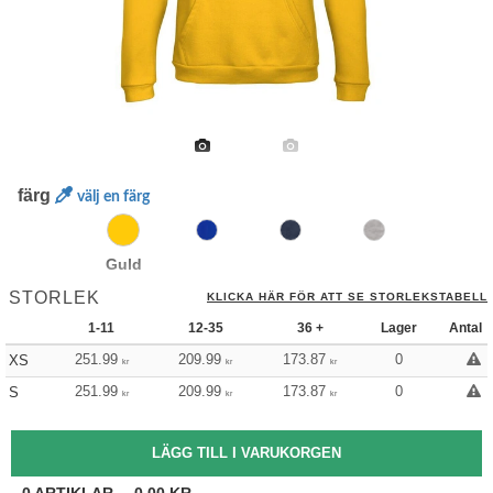
färg
välj en färg
Guld
STORLEK
KLICKA HÄR FÖR ATT SE STORLEKSTABELL
1-11
12-35
36 +
Lager
Antal
251.99
209.99
173.87
0
XS
kr
kr
kr
251.99
209.99
173.87
0
S
kr
kr
kr