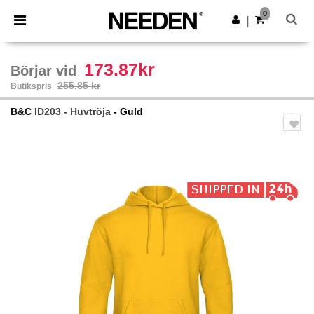
×
Needen-app
0
Hämta app
|
Bättre priser i appen!
173.87kr
Börjar vid
255.85 kr
Butikspris
B&C
ID203 - Huvtröja
- Guld
Previous
Next