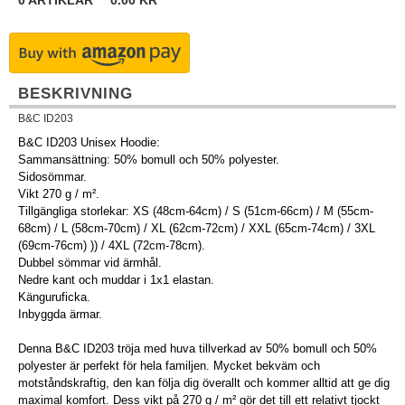
0
ARTIKLAR
0.00
KR
BESKRIVNING
B&C ID203
B&C ID203 Unisex Hoodie:
Sammansättning: 50% bomull och 50% polyester.
Sidosömmar.
Vikt 270 g / m².
Tillgängliga storlekar: XS (48cm-64cm) / S (51cm-66cm) / M (55cm-
68cm) / L (58cm-70cm) / XL (62cm-72cm) / XXL (65cm-74cm) / 3XL
(69cm-76cm) )) / 4XL (72cm-78cm).
Dubbel sömmar vid ärmhål.
Nedre kant och muddar i 1x1 elastan.
Känguruficka.
Inbyggda ärmar.
Denna B&C ID203 tröja med huva tillverkad av 50% bomull och 50%
polyester är perfekt för hela familjen. Mycket bekväm och
motståndskraftig, den kan följa dig överallt och kommer alltid att ge dig
maximal komfort. Dess vikt på 270 g / m² gör det till ett relativt tjockt