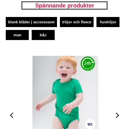
Spännande produkter
blank kläder | accessoarer
tröjor och fleece
huvtröjor
man
b&c
W1