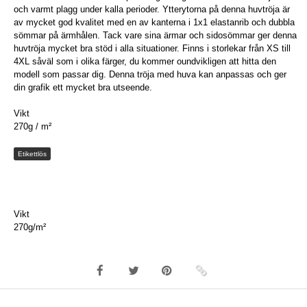
och varmt plagg under kalla perioder. Ytterytorna på denna huvtröja är
av mycket god kvalitet med en av kanterna i 1x1 elastanrib och dubbla
sömmar på ärmhålen. Tack vare sina ärmar och sidosömmar ger denna
huvtröja mycket bra stöd i alla situationer. Finns i storlekar från XS till
4XL såväl som i olika färger, du kommer oundvikligen att hitta den
modell som passar dig. Denna tröja med huva kan anpassas och ger
din grafik ett mycket bra utseende.
Vikt
270g / m²
Etikettlös
Vikt
270g/m²