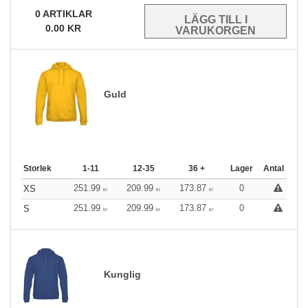
0
ARTIKLAR
0.00
KR
Guld
Storlek
1-11
12-35
36 +
Lager
Antal
251.99
209.99
173.87
0
XS
kr
kr
kr
251.99
209.99
173.87
0
S
kr
kr
kr
Kunglig