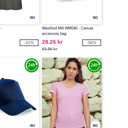
W1
W1
-
Westford Mill WM540 - Canvas
accessory bag
28.26 kr
-41%
-56%
63.96 kr
W1
W1