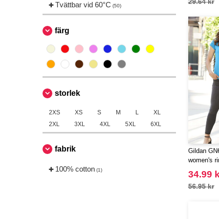
29.64 kr
Tvättbar vid 60°C
(3)
(50)
EXCD BY PROMODORO
(5)
färg
EgotierPro
(406)
Elevate
(23)
Elevate Essentials
(34)
Elevate Life
(51)
Elevate NXT
(48)
storlek
FRUIT OF THE LOOM VINTAGE
(4)
2XS
XS
S
M
L
XL
Finden & Hales
(18)
2XL
3XL
4XL
5XL
6XL
Flexfit
(136)
fabrik
Front row
Gildan GN6
(21)
women's ri
Fruit of the Loom
(76)
100% cotton
(1)
34.99 k
Gildan
(45)
56.95 kr
Graid™
(2)
Henbury
(21)
Herock
(30)