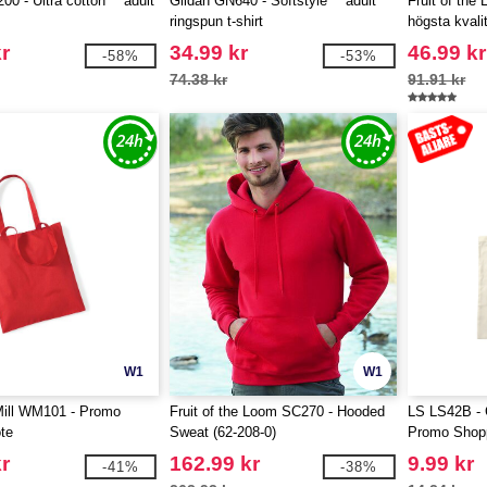
00 - Ultra cotton™ adult
Gildan GN640 - Softstyle™ adult
Fruit of the
ringspun t-shirt
högsta kvali
r
34.99 kr
46.99 kr
-58%
-53%
74.38 kr
91.91 kr
W1
W1
Mill WM101 - Promo
Fruit of the Loom SC270 - Hooded
LS LS42B - 
te
Sweat (62-208-0)
Promo Shop
r
162.99 kr
9.99 kr
-41%
-38%