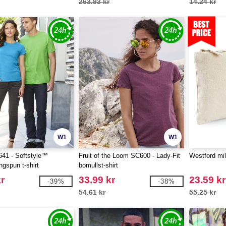
263.93 kr
14.24 kr
W1
W1
41 - Softstyle™
Fruit of the Loom SC600 - Lady-Fit
Westford mi
ngspun t-shirt
bomullst-shirt
r
33.99 kr
23.59 kr
-39%
-38%
54.61 kr
55.25 kr