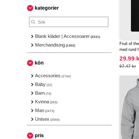
kategorier
Blank kläder | Accessoarer
(2231)
Fruit of th
Merchandising
(1302)
med rund h
29.99 k
kön
67.47 kr
Accessories
(1744)
Baby
(12)
Barn
(74)
Kvinna
(263)
Man
(2473)
Unisex
(2044)
pris