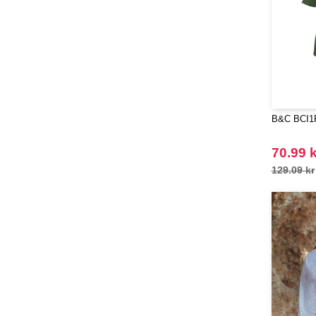
Mepal
(23)
Moleskine
(45)
Mumbles
(45)
NEW MORNING STUDIOS
(30)
NEWGEN
(7)
Needen
B&C BCI1F 
(88)
Neutral
(49)
70.99 k
Ocean Bottle
(12)
129.09 kr
Originalhome
(16)
PF Concept
(561)
Paredes
(7)
Parker
(27)
Pen Duick
(30)
Prixton
(30)
Produkt JACK & JONES
(10)
Promodoro
(12)