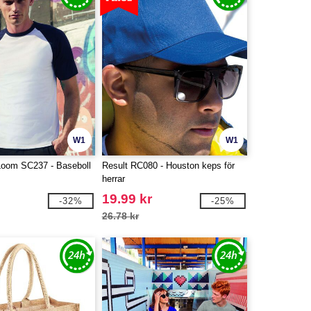
W1
W1
 Loom SC237 - Baseboll
Result RC080 - Houston keps för
herrar
19.99 kr
-32%
-25%
26.78 kr