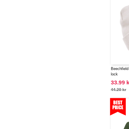
Herschel
(9)
JHK
(65)
JUST T'S
(8)
Jack&Jones
(6)
JournalBooks
(6)
Just Cool
(45)
Karlowsky
(47)
Karst®
(4)
Beechfiel
Kooduu
(4)
lock
Korntex
(41)
33.99 k
Label Serie
(8)
44.20 kr
Larkwood
(15)
Larq
(4)
Luxe
(22)
Mantis
(32)
Marksman
(26)