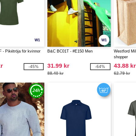
W1
W1
- Pikétröja för kvinnor
B&C BC01T - #E150 Men
Westford Mil
shopper
r
31.99 kr
43.88 kr
-45%
-64%
88.40 kr
62.79 kr