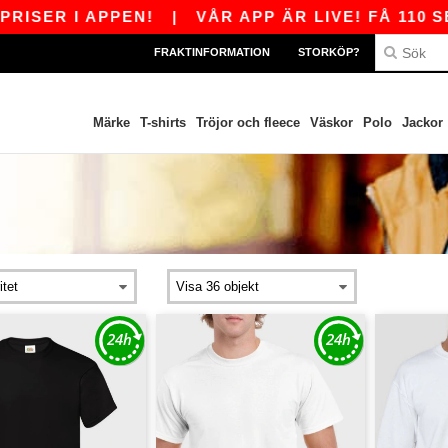
I APPEN!
|
VÅR APP ÄR LIVE! FÅ 110 SEK RAB
FRAKTINFORMATION
STORKÖP?
Märke
T-shirts
Tröjor och fleece
Väskor
Polo
Jackor