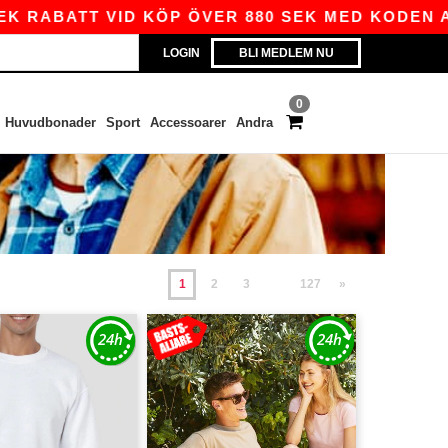
ATT VID KÖP ÖVER 880 SEK MED KODEN APP10 – 
LOGIN
BLI MEDLEM NU
0
Huvudbonader
Sport
Accessoarer
Andra
1
2
3
127
»