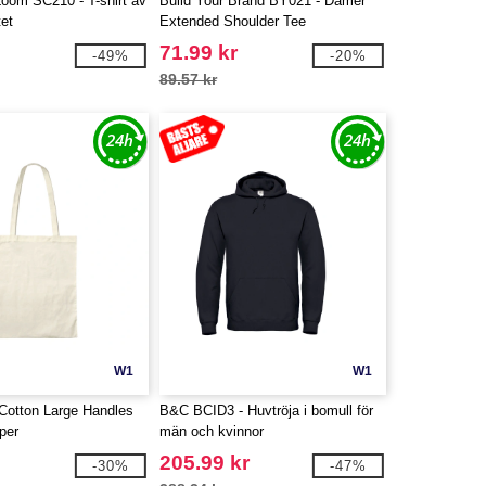
 Loom SC210 - T-shirt av
Build Your Brand BY021 - Damer
tet
Extended Shoulder Tee
71.99 kr
-49%
-20%
89.57 kr
W1
W1
Cotton Large Handles
B&C BCID3 - Huvtröja i bomull för
per
män och kvinnor
205.99 kr
-30%
-47%