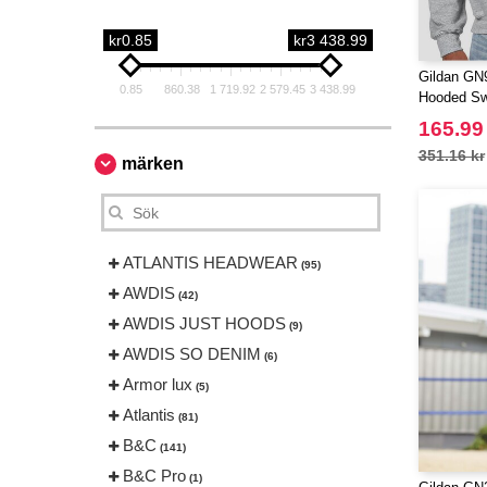
kr0.85
kr3 438.99
Gildan GN9
0.85
860.38
1 719.92
2 579.45
3 438.99
Hooded Sw
165.99
351.16 kr
märken
ATLANTIS HEADWEAR
(95)
AWDIS
(42)
AWDIS JUST HOODS
(9)
AWDIS SO DENIM
(6)
Armor lux
(5)
Atlantis
(81)
B&C
(141)
B&C Pro
(1)