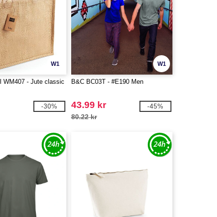
W1
W1
l WM407 - Jute classic
B&C BC03T - #E190 Men
43.99 kr
-30%
-45%
80.22 kr