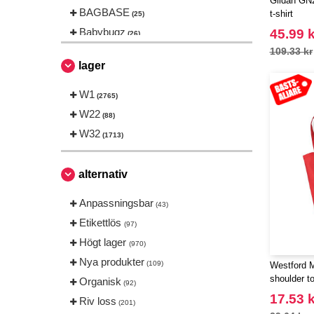
Gildan GN2
BAGBASE
t-shirt
(25)
Babybugz
45.99 k
(26)
Bag Base
109.33 kr
(144)
lager
Beechfield
(230)
Bella+Canvas
W1
(23)
(2765)
Black&Match
W22
(6)
(88)
Build Your Brand
W32
(105)
(1713)
CASE LOGIC
(17)
CLUBCLASS
(2)
alternativ
CamelBak
(3)
Anpassningsbar
(43)
CamelBak®
(4)
Etikettlös
(97)
Chipolo
(2)
Högt lager
(970)
Craghoppers
(14)
Nya produkter
(109)
Westford 
ECOLOGIE
(6)
shoulder to
Organisk
(92)
ESTEX
(12)
17.53 k
Riv loss
(201)
ET SI ON L'APPELAIT FRANCIS