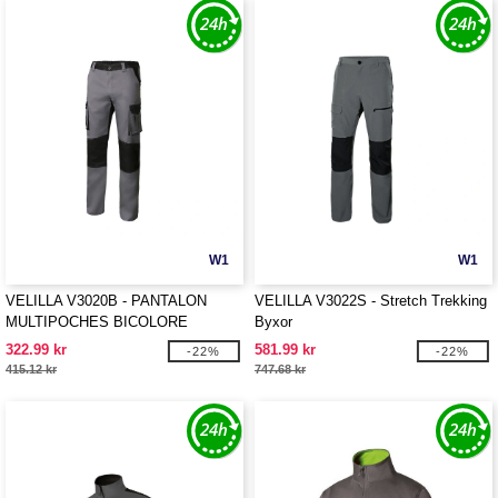
W1
W1
VELILLA V3020B - PANTALON
VELILLA V3022S - Stretch Trekking
MULTIPOCHES BICOLORE
Byxor
322.99 kr
581.99 kr
-22%
-22%
415.12 kr
747.68 kr