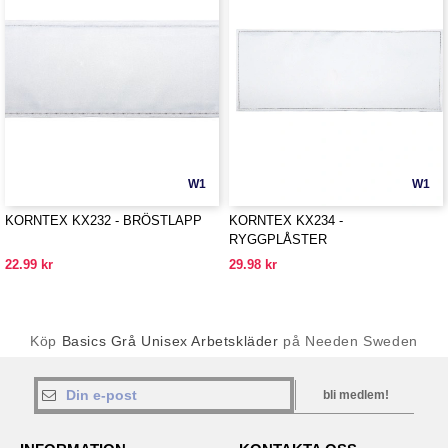
W1
W1
KORNTEX KX232 - BRÖSTLAPP
KORNTEX KX234 -
RYGGPLÅSTER
22.99 kr
29.98 kr
Köp
Basics Grå Unisex Arbetskläder
på Needen Sweden
bli medlem!