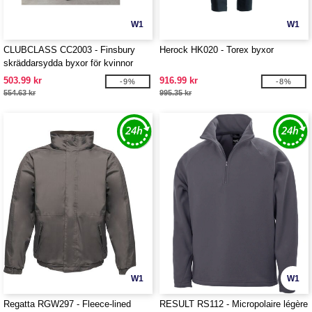
W1
W1
CLUBCLASS CC2003 - Finsbury
Herock HK020 - Torex byxor
skräddarsydda byxor för kvinnor
503.99 kr
916.99 kr
-9%
-8%
554.63 kr
995.35 kr
W1
W1
Regatta RGW297 - Fleece-lined
RESULT RS112 - Micropolaire légère