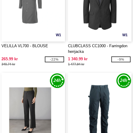
W1
W1
VELILLA VL700 - BLOUSE
CLUBCLASS CC1000 - Farringdon
herrjacka
265.99 kr
1 340.99 kr
-22%
-9%
340.74 kr
1 477.94 kr