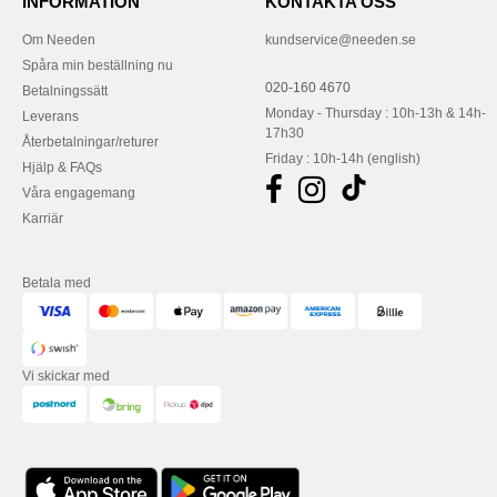
INFORMATION
KONTAKTA OSS
Om Needen
kundservice@needen.se
Spåra min beställning nu
020-160 4670
Betalningssätt
Monday - Thursday : 10h-13h & 14h-
Leverans
17h30
Återbetalningar/returer
Friday : 10h-14h (english)
Hjälp & FAQs
Våra engagemang
Karriär
Betala med
Vi skickar med