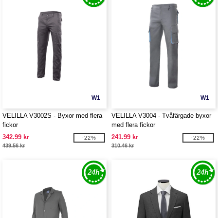
W1
W1
VELILLA V3002S - Byxor med flera
VELILLA V3004 - Tvåfärgade byxor
fickor
med flera fickor
342.99 kr
241.99 kr
-22%
-22%
439.56 kr
310.46 kr