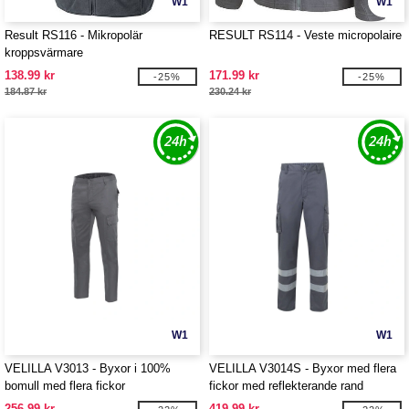
W1
W1
Result RS116 - Mikropolär
RESULT RS114 - Veste micropolaire
kroppsvärmare
138.99 kr
171.99 kr
-25%
-25%
184.87 kr
230.24 kr
W1
W1
VELILLA V3013 - Byxor i 100%
VELILLA V3014S - Byxor med flera
bomull med flera fickor
fickor med reflekterande rand
256.99 kr
419.99 kr