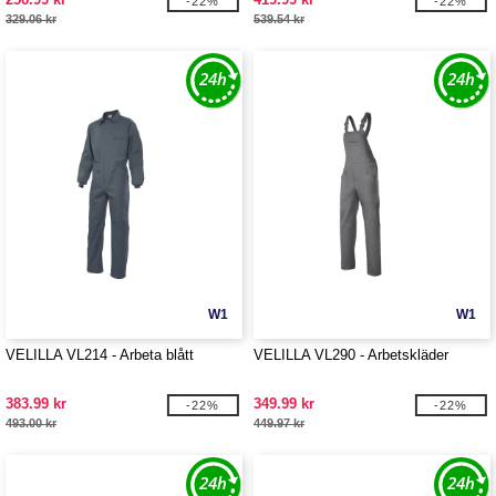
-22%
-22%
329.06 kr
539.54 kr
W1
W1
VELILLA VL214 - Arbeta blått
VELILLA VL290 - Arbetskläder
383.99 kr
349.99 kr
-22%
-22%
493.00 kr
449.97 kr