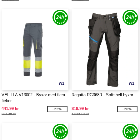
1 441.92 kr
1 703.51 kr
W1
W1
VELILLA V13002 - Byxor med flera
Regatta RG368R - Softshell byxor
fickor
441.99 kr
818.99 kr
-22%
-20%
567.48 kr
1 022.13 kr