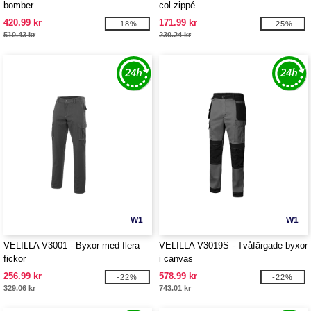
bomber
col zippé
420.99 kr
171.99 kr
-18%
-25%
510.43 kr
230.24 kr
W1
W1
VELILLA V3001 - Byxor med flera
VELILLA V3019S - Tvåfärgade byxor
fickor
i canvas
256.99 kr
578.99 kr
-22%
-22%
329.06 kr
743.01 kr