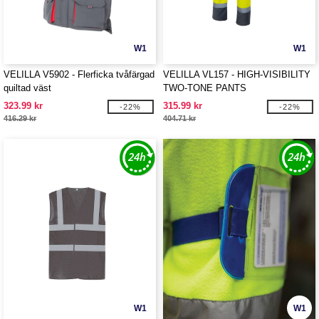
W1
W1
VELILLA V5902 - Flerficka tvåfärgad
VELILLA VL157 - HIGH-VISIBILITY
quiltad väst
TWO-TONE PANTS
323.99 kr
315.99 kr
-22%
-22%
416.29 kr
404.71 kr
W1
W1