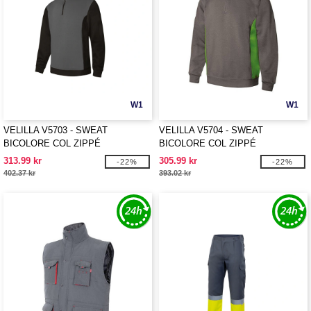
W1
W1
VELILLA V5703 - SWEAT
VELILLA V5704 - SWEAT
BICOLORE COL ZIPPÉ
BICOLORE COL ZIPPÉ
313.99 kr
305.99 kr
-22%
-22%
402.37 kr
393.02 kr