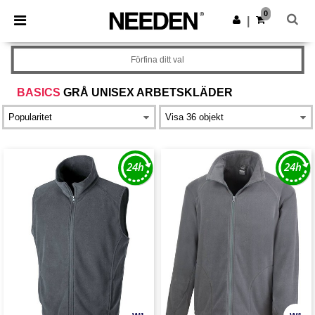
×
Needen-app
0
Hämta app
|
Bättre priser i appen!
Förfina ditt val
BASICS
GRÅ UNISEX ARBETSKLÄDER