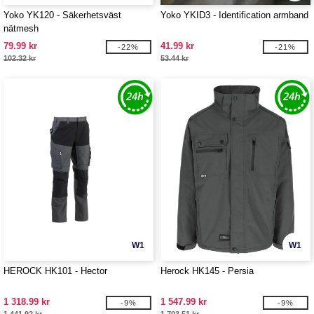
Yoko YK120 - Säkerhetsväst
Yoko YKID3 - Identification armband
nätmesh
79.99 kr
41.99 kr
-22%
-21%
102.32 kr
53.44 kr
W1
W1
HEROCK HK101 - Hector
Herock HK145 - Persia
1 318.99 kr
1 547.99 kr
-9%
-9%