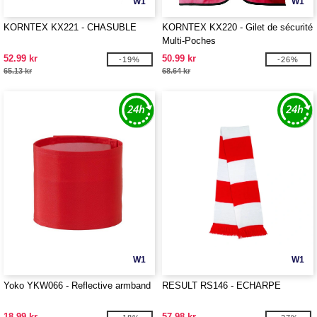
W1
W1
KORNTEX KX221 - CHASUBLE
KORNTEX KX220 - Gilet de sécurité
Multi-Poches
52.99 kr
50.99 kr
-19%
-26%
65.13 kr
68.64 kr
W1
W1
Yoko YKW066 - Reflective armband
RESULT RS146 - ECHARPE
18.99 kr
57.98 kr