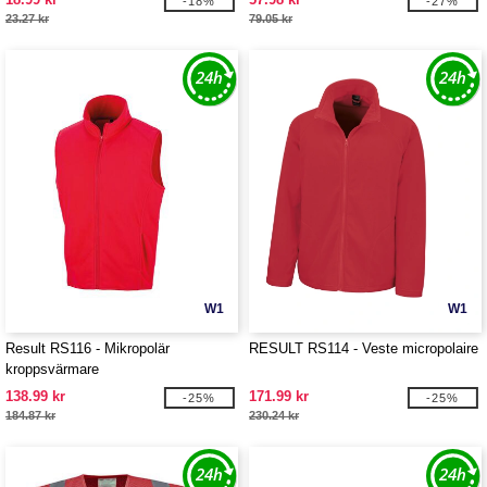
-18%
-27%
23.27 kr
79.05 kr
W1
W1
Result RS116 - Mikropolär
RESULT RS114 - Veste micropolaire
kroppsvärmare
138.99 kr
171.99 kr
-25%
-25%
184.87 kr
230.24 kr