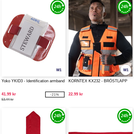
W1
W1
Yoko YKID3 - Identification armband
KORNTEX KX232 - BRÖSTLAPP
41.99 kr
22.99 kr
-21%
53.44 kr