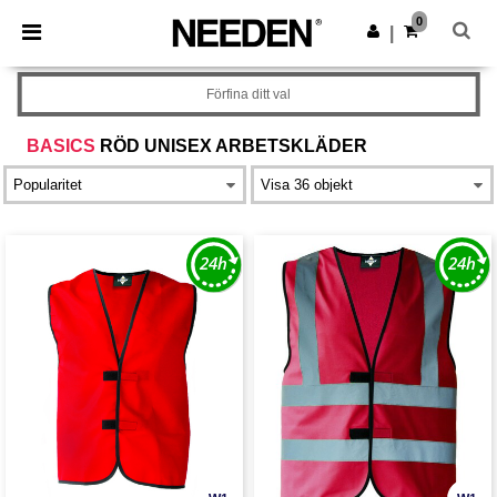
×
Needen-app
0
Hämta app
|
Bättre priser i appen!
Förfina ditt val
BASICS
RÖD UNISEX ARBETSKLÄDER