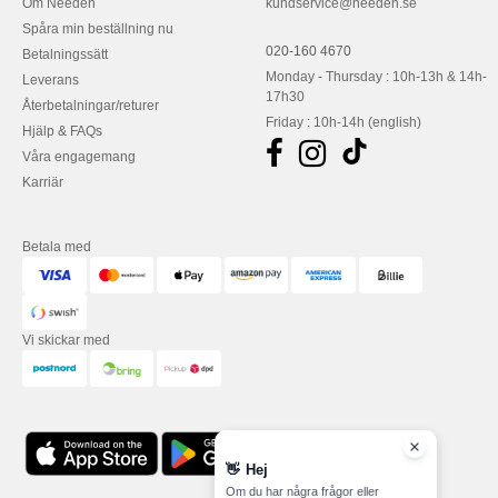
Om Needen
kundservice@needen.se
Spåra min beställning nu
020-160 4670
Betalningssätt
Monday - Thursday : 10h-13h & 14h-
Leverans
17h30
Återbetalningar/returer
Friday : 10h-14h (english)
Hjälp & FAQs
Våra engagemang
Karriär
Betala med
Vi skickar med
👋
Hej
Om du har några frågor eller