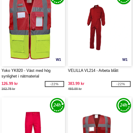
W1
W1
Yoko YK820 - Väst med hög
VELILLA VL214 - Arbeta blått
synlighet i nätmaterial
126.99 kr
383.99 kr
-22%
-22%
162.78 kr
493.00 kr