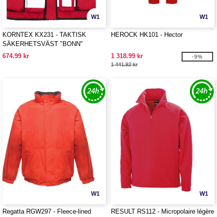
W1
W1
KORNTEX KX231 - TAKTISK
HEROCK HK101 - Hector
SÄKERHETSVÄST "BONN"
674.99 kr
1 318.99 kr
-9%
1 441.92 kr
W1
W1
Regatta RGW297 - Fleece-lined
RESULT RS112 - Micropolaire légère