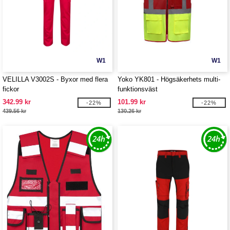
W1
W1
VELILLA V3002S - Byxor med flera
Yoko YK801 - Högsäkerhets multi-
fickor
funktionsväst
342.99 kr
101.99 kr
-22%
-22%
439.56 kr
130.26 kr