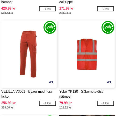
bomber
col zippé
420.99 kr
171.99 kr
-18%
-25%
510.43 kr
230.24 kr
W1
W1
VELILLA V3001 - Byxor med flera
Yoko YK120 - Säkerhetsväst
fickor
nätmesh
256.99 kr
79.99 kr
-22%
-22%
329.06 kr
102.32 kr