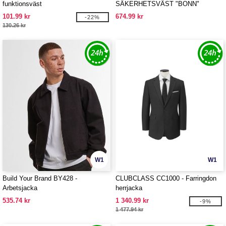
funktionsväst
SÄKERHETSVÄST "BONN"
101.99 kr
674.99 kr
-22%
130.26 kr
W1
W1
Build Your Brand BY428 -
CLUBCLASS CC1000 - Farringdon
Arbetsjacka
herrjacka
535.74 kr
1 340.99 kr
-9%
1 477.94 kr