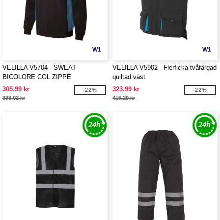
W1
W1
VELILLA V5704 - SWEAT
VELILLA V5902 - Flerficka tvåfärgad
BICOLORE COL ZIPPÉ
quiltad väst
305.99 kr
323.99 kr
-22%
-22%
393.02 kr
416.29 kr