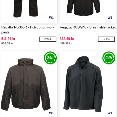
W1
W1
Regatta RG366R - Polycotton work
Regatta RGW248 - Breathable jacket
pants
511.99 kr
362.99 kr
-20%
-21%
638.35 kr
459.32 kr
W1
W1