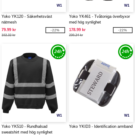
W1
W1
Yoko YK120 - Säkerhetsväst
Yoko YK461 - Tvåtoniga överbyxor
nätmesh
med hög synlighet
79.99 kr
178.99 kr
-22%
-22%
102.32 kr
230.24 kr
W1
W1
Yoko YK510 - Rundhalsad
Yoko YKID3 - Identification armband
sweatshirt med hög synlighet