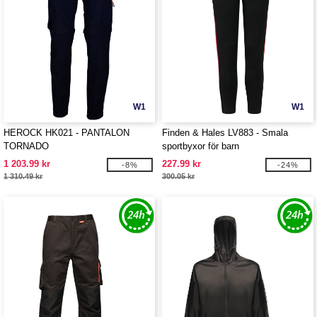
W1
W1
HEROCK HK021 - PANTALON
Finden & Hales LV883 - Smala
TORNADO
sportbyxor för barn
1 203.99 kr
227.99 kr
-8%
-24%
1 310.49 kr
300.05 kr