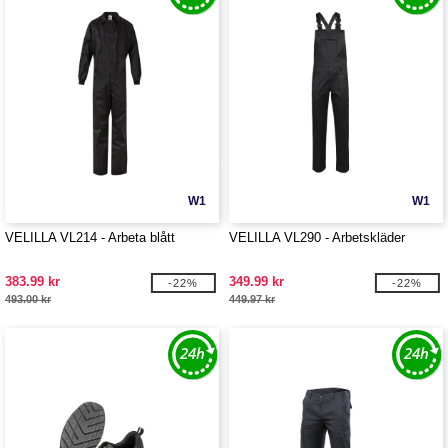
W1
W1
VELILLA VL214 - Arbeta blått
VELILLA VL290 - Arbetskläder
383.99 kr
349.99 kr
-22%
-22%
493.00 kr
449.97 kr