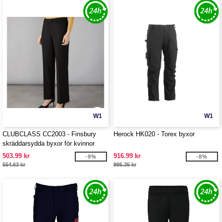
W1
W1
CLUBCLASS CC2003 - Finsbury
Herock HK020 - Torex byxor
skräddarsydda byxor för kvinnor
503.99 kr
916.99 kr
-9%
-8%
554.63 kr
995.35 kr