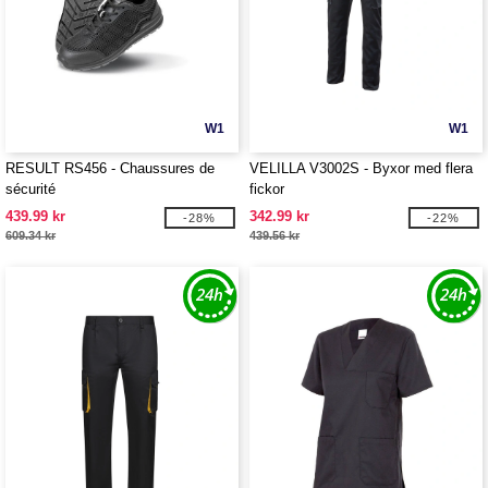
W1
W1
RESULT RS456 - Chaussures de
VELILLA V3002S - Byxor med flera
sécurité
fickor
439.99 kr
342.99 kr
-28%
-22%
609.34 kr
439.56 kr