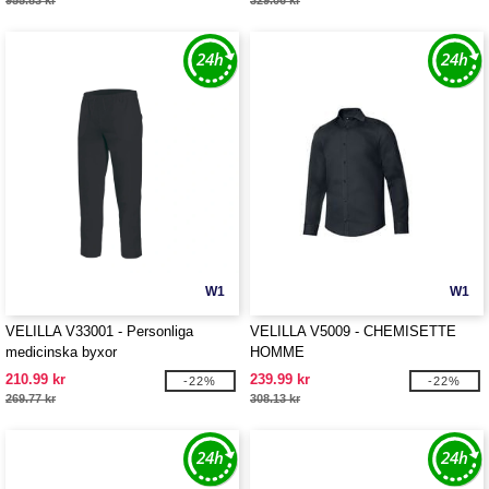
955.83 kr
329.06 kr
W1
W1
VELILLA V33001 - Personliga
VELILLA V5009 - CHEMISETTE
medicinska byxor
HOMME
210.99 kr
239.99 kr
-22%
-22%
269.77 kr
308.13 kr