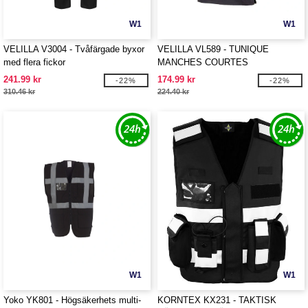
W1
W1
VELILLA V3004 - Tvåfärgade byxor
VELILLA VL589 - TUNIQUE
med flera fickor
MANCHES COURTES
241.99 kr
174.99 kr
-22%
-22%
310.46 kr
224.40 kr
W1
W1
Yoko YK801 - Högsäkerhets multi-
KORNTEX KX231 - TAKTISK