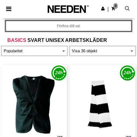
×
Needen-app
0
Hämta app
|
Bättre priser i appen!
Förfina ditt val
BASICS
SVART UNISEX ARBETSKLÄDER