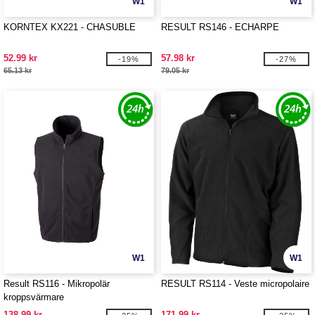
W1
W1
KORNTEX KX221 - CHASUBLE
RESULT RS146 - ECHARPE
52.99 kr
57.98 kr
-19%
-27%
65.13 kr
79.05 kr
W1
W1
Result RS116 - Mikropolär
RESULT RS114 - Veste micropolaire
kroppsvärmare
138.99 kr
171.99 kr