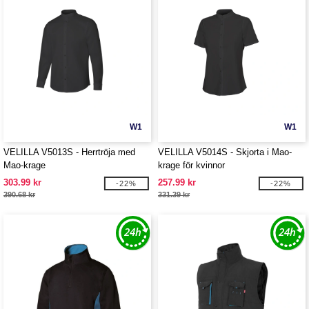
W1
W1
VELILLA V5013S - Herrtröja med
VELILLA V5014S - Skjorta i Mao-
Mao-krage
krage för kvinnor
303.99 kr
257.99 kr
-22%
-22%
390.68 kr
331.39 kr