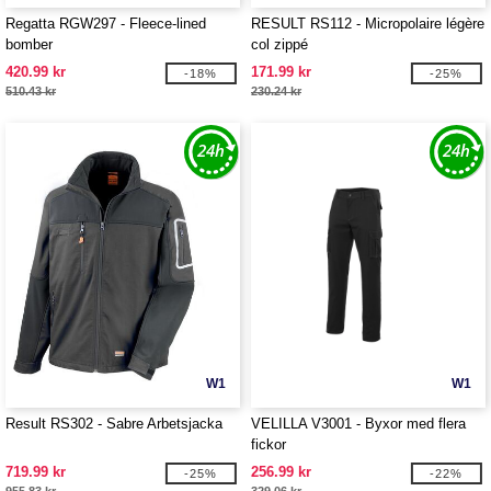
Regatta RGW297 - Fleece-lined
RESULT RS112 - Micropolaire légère
bomber
col zippé
420.99 kr
171.99 kr
-18%
-25%
510.43 kr
230.24 kr
W1
W1
Result RS302 - Sabre Arbetsjacka
VELILLA V3001 - Byxor med flera
fickor
719.99 kr
256.99 kr
-25%
-22%