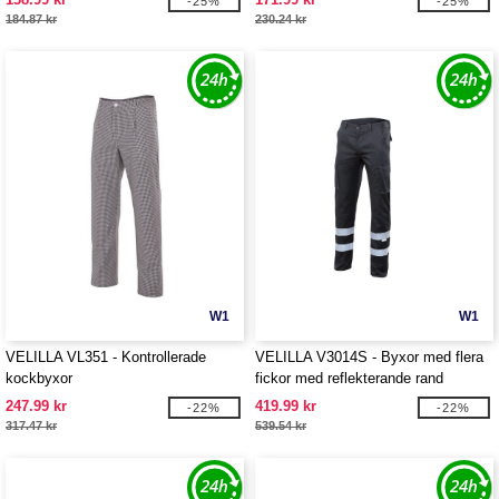
-25%
-25%
184.87 kr
230.24 kr
W1
W1
VELILLA VL351 - Kontrollerade
VELILLA V3014S - Byxor med flera
kockbyxor
fickor med reflekterande rand
247.99 kr
419.99 kr
-22%
-22%
317.47 kr
539.54 kr