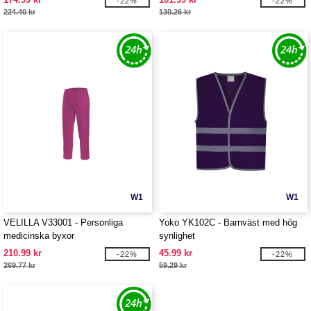
-22%
-22%
224.40 kr
130.26 kr
W1
W1
VELILLA V33001 - Personliga
Yoko YK102C - Barnväst med hög
medicinska byxor
synlighet
210.99 kr
45.99 kr
-22%
-22%
269.77 kr
59.29 kr