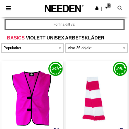
×
Needen-app
0
Hämta app
|
Bättre priser i appen!
Förfina ditt val
BASICS
VIOLETT UNISEX ARBETSKLÄDER