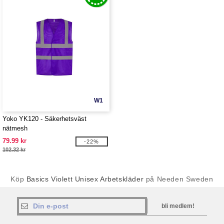
W1
Yoko YK120 - Säkerhetsväst
nätmesh
79.99 kr
-22%
102.32 kr
Köp
Basics Violett Unisex Arbetskläder
på Needen Sweden
bli medlem!