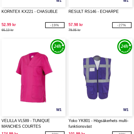
W1
W1
KORNTEX KX221 - CHASUBLE
RESULT RS146 - ECHARPE
52.99 kr
57.98 kr
-19%
-27%
65.13 kr
79.05 kr
W1
W1
VELILLA VL589 - TUNIQUE
Yoko YK801 - Högsäkerhets multi-
MANCHES COURTES
funktionsväst
174.99 kr
101.99 kr