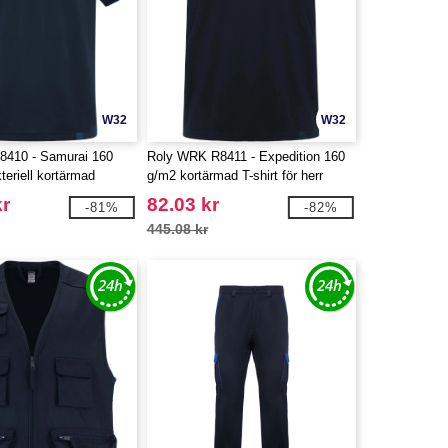
W32
W32
8410 - Samurai 160
Roly WRK R8411 - Expedition 160
teriell kortärmad
g/m2 kortärmad T-shirt för herr
röja
kr
82.03 kr
-81%
-82%
445.08 kr