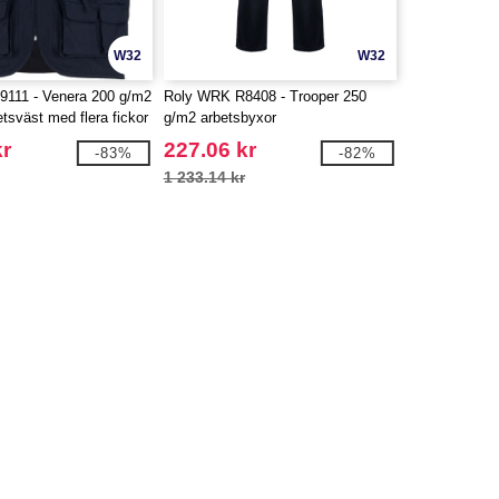
W32
W32
111 - Venera 200 g/m2
Roly WRK R8408 - Trooper 250
etsväst med flera fickor
g/m2 arbetsbyxor
kr
227.06 kr
-83%
-82%
1 233.14 kr