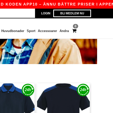
 KODEN APP10 – ÄNNU BÄTTRE PRISER I APPEN!
LOGIN
BLI MEDLEM NU
0
Huvudbonader
Sport
Accessoarer
Andra