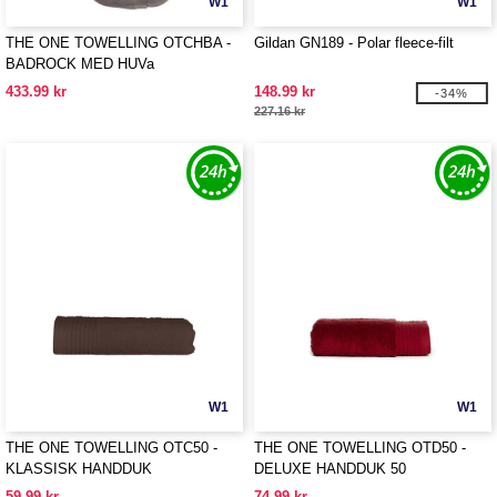
W1
W1
THE ONE TOWELLING OTCHBA -
Gildan GN189 - Polar fleece-filt
BADROCK MED HUVa
433.99 kr
148.99 kr
-34%
227.16 kr
W1
W1
THE ONE TOWELLING OTC50 -
THE ONE TOWELLING OTD50 -
KLASSISK HANDDUK
DELUXE HANDDUK 50
59.99 kr
74.99 kr