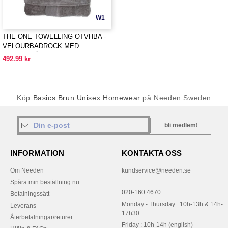
W1
THE ONE TOWELLING OTVHBA -
VELOURBADROCK MED
HUVUDTRÖJA
492.99 kr
Köp
Basics Brun Unisex Homewear
på Needen Sweden
bli medlem!
INFORMATION
KONTAKTA OSS
Om Needen
kundservice@needen.se
Spåra min beställning nu
020-160 4670
Betalningssätt
Monday - Thursday : 10h-13h & 14h-
Leverans
17h30
Återbetalningar/returer
Friday : 10h-14h (english)