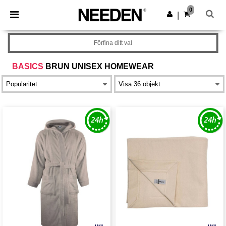
×
Needen-app
0
Hämta app
|
Bättre priser i appen!
Förfina ditt val
BASICS
BRUN UNISEX HOMEWEAR