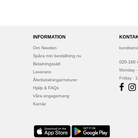
INFORMATION
KONTAK
Om Needen
kundserv
Spåra min beställning nu
020-160 
Betalningssätt
Monday -
Leverans
Friday : 
Återbetalningar/returer
Hjälp & FAQs
Våra engagemang
Karriär