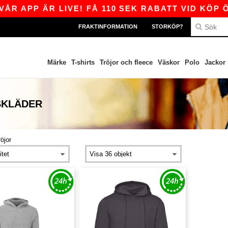
R APP ÄR LIVE! FÅ 110 SEK RABATT VID KÖP ÖV
FRAKTINFORMATION
STORKÖP?
Märke
T-shirts
Tröjor och fleece
Väskor
Polo
Jackor
SKLÄDER
öjor