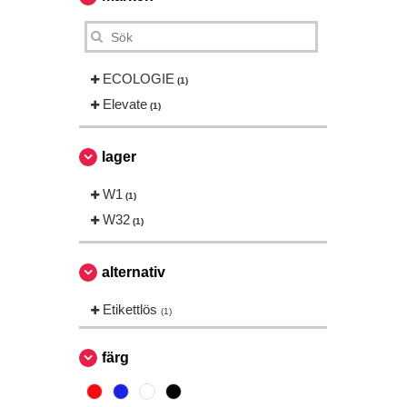
ECOLOGIE
(1)
Elevate
(1)
lager
W1
(1)
W32
(1)
alternativ
Etikettlös
(1)
färg