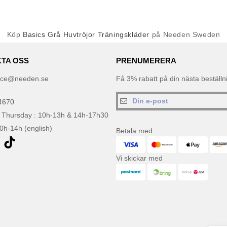
Köp
Basics Grå Huvtröjor Träningskläder
på Needen Sweden
TA OSS
PRENUMERERA
ice@needen.se
Få 3% rabatt på din nästa beställ
4670
 Thursday : 10h-13h & 14h-17h30
10h-14h (english)
Betala med
Vi skickar med