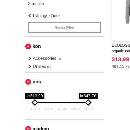
2 results.
Träningskläder
Rensa Filter
ECOLOGIE
kön
organic co
Accessories
313.99
(1)
Unisex
408.11 kr
(1)
pris
kr313.99
kr347.76
313.99
322.43
330.88
339.32
347.76
märken