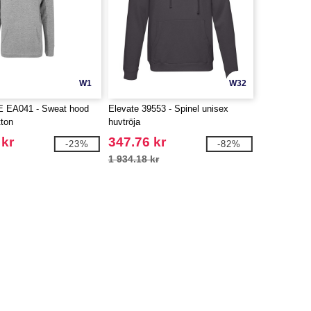
W1
W32
 EA041 - Sweat hood
Elevate 39553 - Spinel unisex
tton
huvtröja
 kr
347.76 kr
-23%
-82%
1 934.18 kr