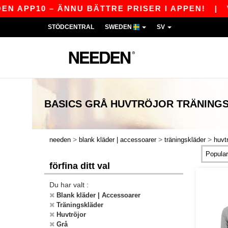
N APP10 – ÄNNU BÄTTRE PRISER I APPEN!
|
VÅ
STÖDCENTRAL
SWEDEN
SV
BASICS
GRÅ HUVTRÖJOR TRÄNING
>
>
>
needen
blank kläder | accessoarer
träningskläder
huvtr
förfina ditt val
Du har valt :
Blank kläder | Accessoarer
Träningskläder
Huvtröjor
Grå