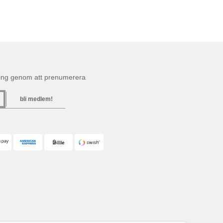
ning genom att prenumerera
bli medlem!