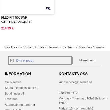
W1
FLEXFIT 5003WR -
VATTENAVVISANDE
BUCKETHATT
214.99 kr
Köp
Basics Violett Unisex Huvudbonader
på Needen Sweden
bli medlem!
INFORMATION
KONTAKTA OSS
Om Needen
kundservice@needen.se
Spåra min beställning nu
020-160 4670
Betalningssätt
Monday - Thursday : 10h-13h & 14h-
Leverans
17h30
Återbetalningar/returer
Friday : 10h-14h (english)