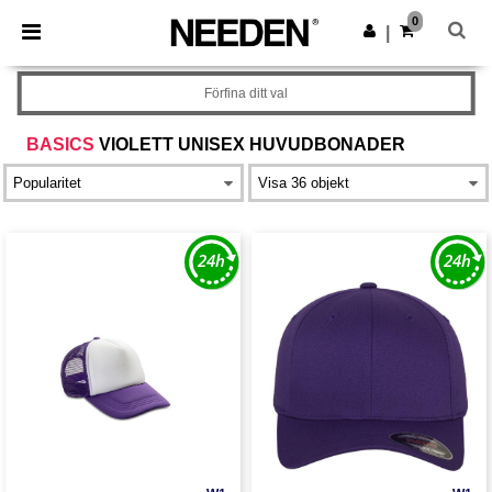
×
Needen-app
0
Hämta app
|
Bättre priser i appen!
Förfina ditt val
BASICS
VIOLETT UNISEX HUVUDBONADER