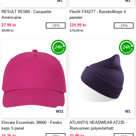
W1
W1
RESULT RC089 - Casquette
Flexfit FX6277 - Basebollkeps 6
Américaine
paneler
27.99 kr
124.99 kr
-28%
-28%
38.89 kr
173.29 kr
W32
W1
Elevate Essentials 38666 - Feniks
ATLANTIS HEADWEAR AT235 -
keps 5 panel
Återvunnen polyesterhatt
16.26 kr
42.99 kr