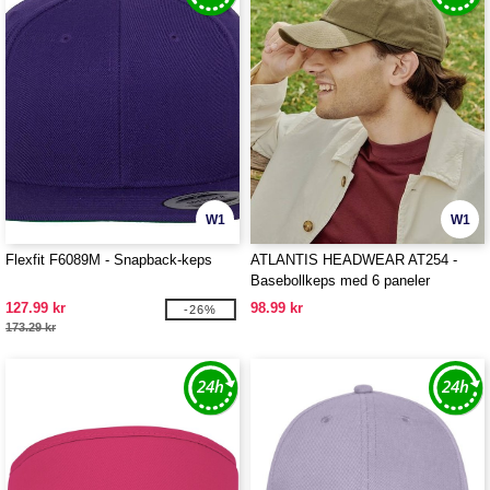
W1
W1
Flexfit F6089M - Snapback-keps
ATLANTIS HEADWEAR AT254 -
Basebollkeps med 6 paneler
127.99 kr
98.99 kr
-26%
173.29 kr