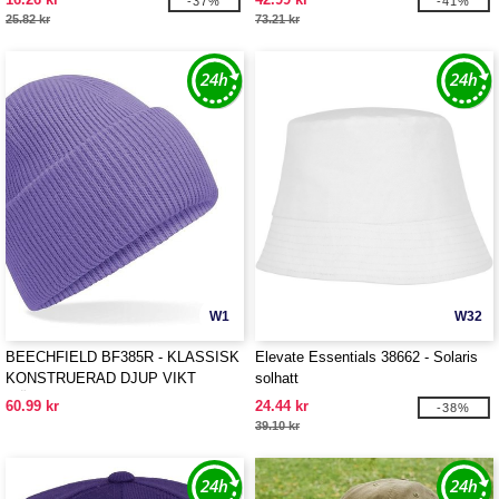
-37%
-41%
25.82 kr
73.21 kr
W1
W32
BEECHFIELD BF385R - KLASSISK
Elevate Essentials 38662 - Solaris
KONSTRUERAD DJUP VIKT
solhatt
MÖSSA
60.99 kr
24.44 kr
-38%
39.10 kr