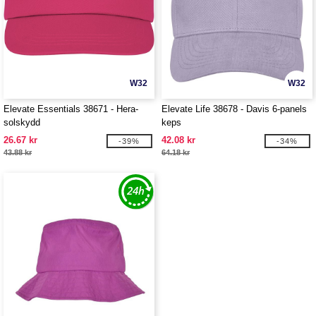
W32
W32
Elevate Essentials 38671 - Hera-
Elevate Life 38678 - Davis 6-panels
solskydd
keps
26.67 kr
42.08 kr
-39%
-34%
43.88 kr
64.18 kr