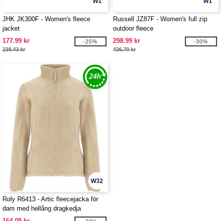
W1
W1
JHK JK300F - Women's fleece
Russell JZ87F - Women's full zip
jacket
outdoor fleece
177.99 kr
298.99 kr
-25%
-30%
238.43 kr
426.70 kr
W32
Roly R6413 - Artic fleecejacka för
dam med hellång dragkedja
164.05 kr