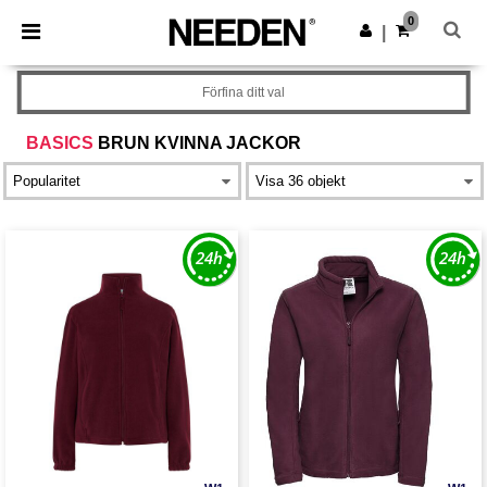
×
Needen-app
0
Hämta app
|
Bättre priser i appen!
Förfina ditt val
BASICS
BRUN KVINNA JACKOR