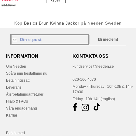
-23%
214.09 kr
Köp
Basics Brun Kvinna Jackor
på Needen Sweden
bli medlem!
INFORMATION
KONTAKTA OSS
Om Needen
kundservice@needen.se
Spåra min beställning nu
020-160 4670
Betalningssätt
Monday - Thursday : 10h-13h & 14h-
Leverans
17h30
Återbetalningar/returer
Friday : 10h-14h (english)
Hjälp & FAQs
Våra engagemang
Karriär
Betala med