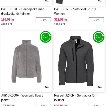
W1
W1
B&C BC51F - Fleecejacka med
B&C BCI7F - Soft-Shell Id.701
dragkedja för kvinnor
Women
199.99 kr
321.99 kr
-31%
-29%
289.53 kr
455.81 kr
W1
W1
JHK JK300F - Women's fleece
Russell JZ40F - Soft-jacka för
jacket
kvinnor
177.99 kr
626.99 kr