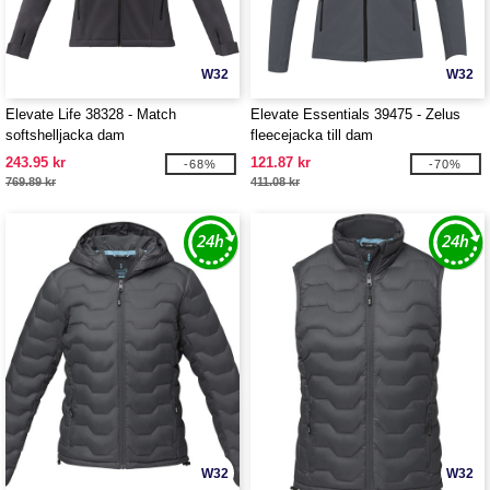
W32
W32
Elevate Life 38328 - Match
Elevate Essentials 39475 - Zelus
softshelljacka dam
fleecejacka till dam
243.95 kr
121.87 kr
-68%
-70%
769.89 kr
411.08 kr
W32
W32