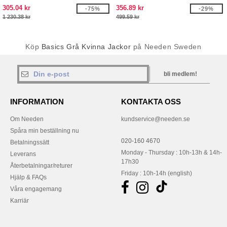
305.04 kr
356.89 kr
-75%
-29%
1 230.38 kr
499.59 kr
Köp
Basics Grå Kvinna Jackor
på Needen Sweden
bli medlem!
INFORMATION
KONTAKTA OSS
Om Needen
kundservice@needen.se
Spåra min beställning nu
020-160 4670
Betalningssätt
Monday - Thursday : 10h-13h & 14h-
Leverans
17h30
Återbetalningar/returer
Friday : 10h-14h (english)
Hjälp & FAQs
Våra engagemang
Karriär