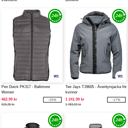
1 124.13 kr
214.09 kr
W1
W1
Pen Duick PK317 - Baltimore
Tee Jays TJ9605 - Äventyrsjacka för
Women
kvinnor
462.99 kr
1 241.99 kr
-25%
-17%
616.25 kr
1 493.03 kr