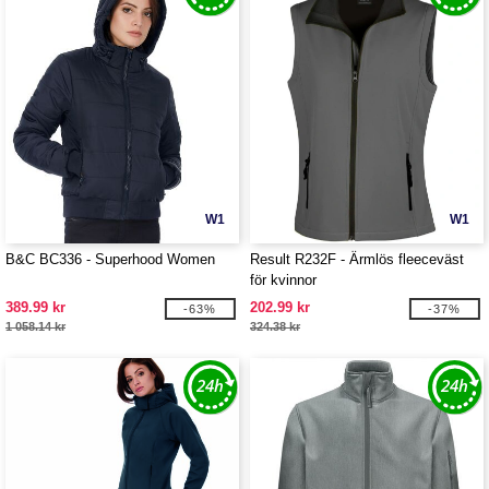
W1
W1
B&C BC336 - Superhood Women
Result R232F - Ärmlös fleeceväst
för kvinnor
389.99 kr
202.99 kr
-63%
-37%
1 058.14 kr
324.38 kr