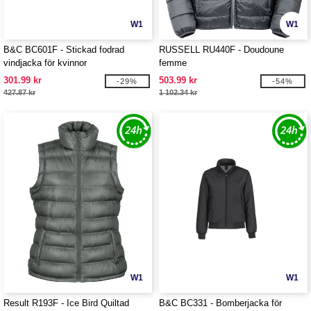
W1
W1
B&C BC601F - Stickad fodrad
RUSSELL RU440F - Doudoune
vindjacka för kvinnor
femme
301.99 kr
503.99 kr
-29%
-54%
427.87 kr
1 102.34 kr
W1
W1
Result R193F - Ice Bird Quiltad
B&C BC331 - Bomberjacka för