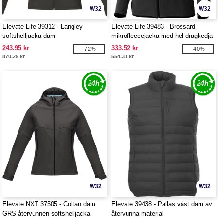
W32
W32
Elevate Life 39312 - Langley
Elevate Life 39483 - Brossard
softshelljacka dam
mikrofleecejacka med hel dragkedja
dam
243.95 kr
333.52 kr
-72%
-40%
870.29 kr
554.31 kr
W32
W32
Elevate NXT 37505 - Coltan dam
Elevate 39438 - Pallas väst dam av
GRS återvunnen softshelljacka
återvunna material