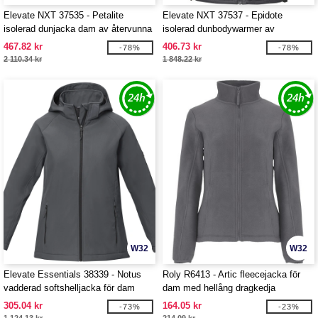
Elevate NXT 37535 - Petalite
Elevate NXT 37537 - Epidote
isolerad dunjacka dam av återvunna
isolerad dunbodywarmer av
GRS-material
återvunna GRS-material
467.82 kr
406.73 kr
-78%
-78%
2 110.34 kr
1 848.22 kr
W32
W32
Elevate Essentials 38339 - Notus
Roly R6413 - Artic fleecejacka för
vadderad softshelljacka för dam
dam med hellång dragkedja
305.04 kr
164.05 kr
-73%
-23%