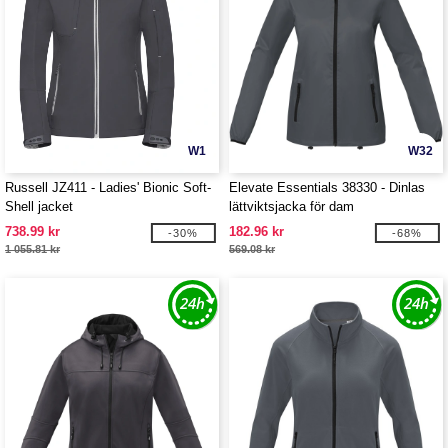
W1
W32
Russell JZ411 - Ladies' Bionic Soft-
Elevate Essentials 38330 - Dinlas
Shell jacket
lättviktsjacka för dam
738.99 kr
182.96 kr
-30%
-68%
1 055.81 kr
569.08 kr