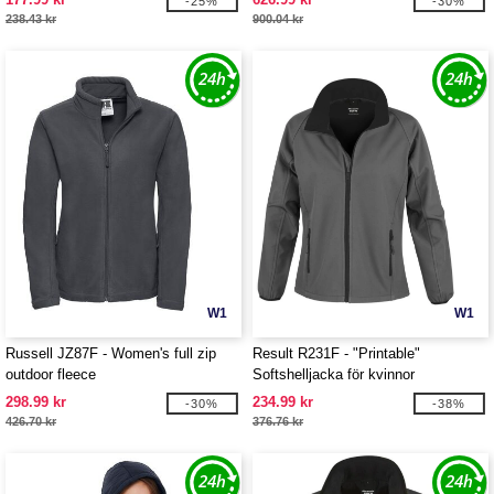
-25%
-30%
238.43 kr
900.04 kr
W1
W1
Russell JZ87F - Women's full zip
Result R231F - "Printable"
outdoor fleece
Softshelljacka för kvinnor
298.99 kr
234.99 kr
-30%
-38%
426.70 kr
376.76 kr