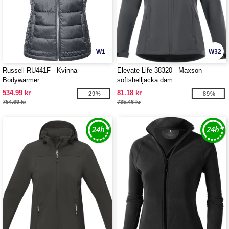
W1
W32
Russell RU441F - Kvinna
Elevate Life 38320 - Maxson
Bodywarmer
softshelljacka dam
534.99 kr
81.18 kr
-29%
-89%
754.69 kr
735.46 kr