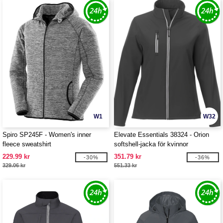
W1
W32
Spiro SP245F - Women's inner
Elevate Essentials 38324 - Orion
fleece sweatshirt
softshell-jacka för kvinnor
229.99 kr
351.79 kr
-30%
-36%
329.06 kr
551.33 kr