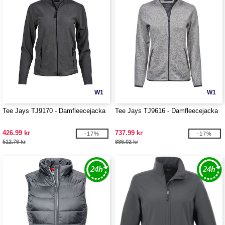
W1
W1
Tee Jays TJ9170 - Damfleecejacka
Tee Jays TJ9616 - Damfleecejacka
426.99 kr
737.99 kr
-17%
-17%
512.76 kr
886.02 kr