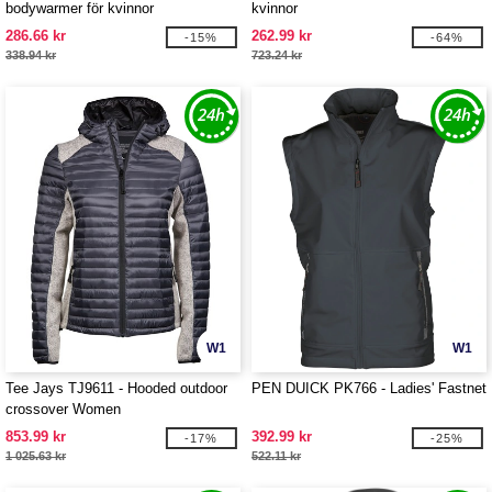
bodywarmer för kvinnor
kvinnor
286.66 kr
262.99 kr
-15%
-64%
338.94 kr
723.24 kr
W1
W1
Tee Jays TJ9611 - Hooded outdoor
PEN DUICK PK766 - Ladies' Fastnet
crossover Women
853.99 kr
392.99 kr
-17%
-25%
1 025.63 kr
522.11 kr