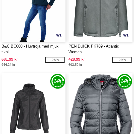
W1
W1
B&C BC660 - Huvtröja med mjuk
PEN DUICK PK769 - Atlantic
skal
Women
681.99 kr
428.99 kr
-28%
-29%
944.24 kr
603.50 kr