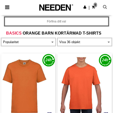
×
Needen-app
0
Hämta app
|
Bättre priser i appen!
Förfina ditt val
BASICS
ORANGE BARN KORTÄRMAD T-SHIRTS