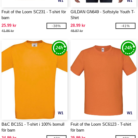
W1
W1
Fruit of the Loom SC231 - T-shirt för
GILDAN GN649 - Softstyle Youth T-
barn
Shirt
25.99 kr
28.99 kr
-38%
-41%
41.86 kr
48.87 kr
W1
W1
B&C BC151 - T-shirt i 100% bomull
Fruit of the Loom SC6123 - T-shirt
för barn
för barn
34.99 kr
25.99 kr