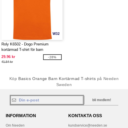
W32
Roly K6502 - Dogo Premium
kortärmad T-shirt för barn
29.96 kr
-28%
41.54 kr
Köp
Basics Orange Barn Kortärmad T-shirts
på Needen
Sweden
bli medlem!
INFORMATION
KONTAKTA OSS
Om Needen
kundservice@needen.se