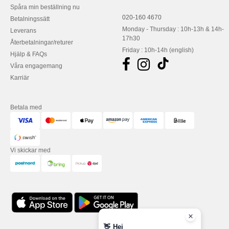
Spåra min beställning nu
020-160 4670
Betalningssätt
Monday - Thursday : 10h-13h & 14h-
Leverans
17h30
Återbetalningar/returer
Friday : 10h-14h (english)
Hjälp & FAQs
Våra engagemang
Karriär
Betala med
Vi skickar med
👋
Hej