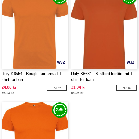
W32
W32
Roly K6554 - Beagle kortärmad T-
Roly K6681 - Stafford kortärmad T-
shirt för barn
shirt för barn
24.86 kr
31.34 kr
-31%
-42%
36.13 kr
54.08 kr