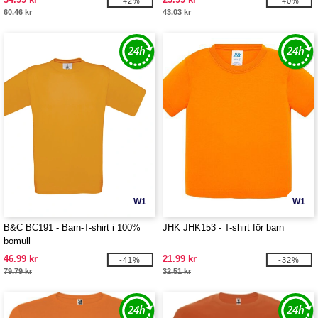
-42%
-40%
60.46 kr
43.03 kr
W1
W1
B&C BC191 - Barn-T-shirt i 100%
JHK JHK153 - T-shirt för barn
bomull
46.99 kr
21.99 kr
-41%
-32%
79.79 kr
32.51 kr