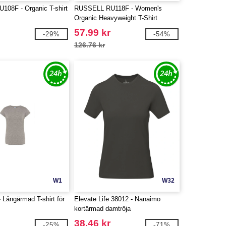
08F - Organic T-shirt
RUSSELL RU118F - Women's
Organic Heavyweight T-Shirt
57.99 kr
-29%
-54%
126.76 kr
W1
W32
 Långärmad T-shirt för
Elevate Life 38012 - Nanaimo
kortärmad damtröja
38.46 kr
-25%
-71%