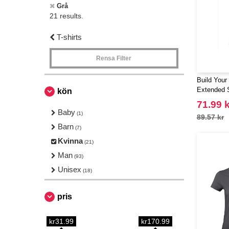
Grå
21 results.
T-shirts
Rensa Filter
Build Your
Extended 
kön
71.99 k
Baby
(1)
89.57 kr
Barn
(7)
Kvinna
(21)
Man
(93)
Unisex
(18)
pris
kr31.99
kr170.99