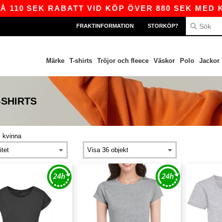
10 SEK RABATT VID KÖP ÖVER 880 SEK MED KODE
FRAKTINFORMATION
STORKÖP?
Märke
T-shirts
Tröjor och fleece
Väskor
Polo
Jackor
-SHIRTS
>
kvinna