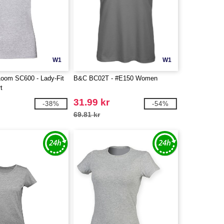
W1
W1
 Loom SC600 - Lady-Fit
B&C BC02T - #E150 Women
t
31.99 kr
-38%
-54%
69.81 kr