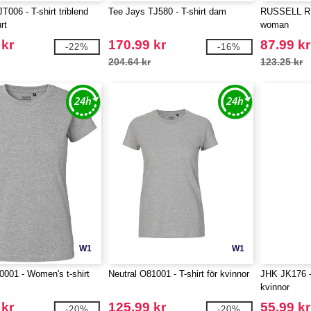
006 - T-shirt triblend
Tee Jays TJ580 - T-shirt dam
RUSSELL RU1
rt
woman
 kr
170.99 kr
87.99 kr
-22%
-16%
204.64 kr
123.25 kr
W1
W1
0001 - Women's t-shirt
Neutral O81001 - T-shirt för kvinnor
JHK JK176 -
kvinnor
 kr
125.99 kr
55.99 kr
-20%
-20%