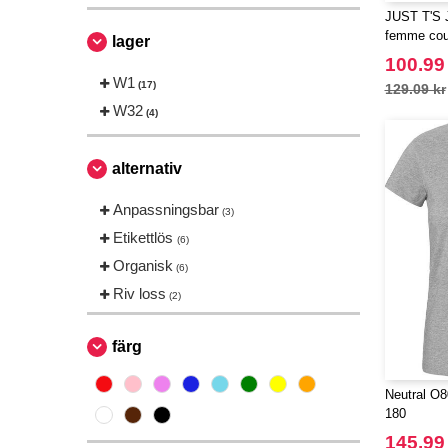
JUST T'S JT
Russell
(2)
femme cou
lager
Skinnifit
(1)
100.99
Tee Jays
W1
(1)
(17)
129.09 kr
W32
(4)
alternativ
Anpassningsbar
(3)
Etikettlös
(6)
Organisk
(6)
Riv loss
(2)
färg
Neutral O8
180
145.99