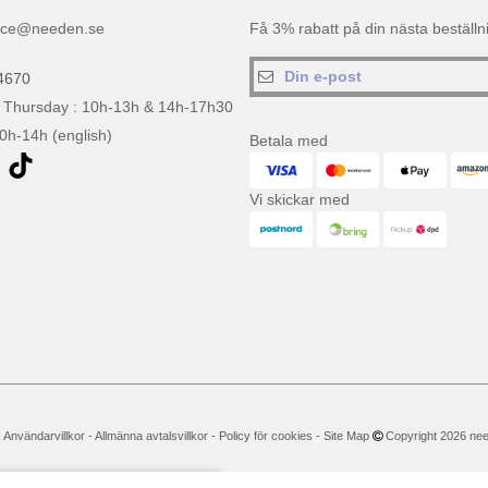
ice@needen.se
Få 3% rabatt på din nästa beställ
4670
 Thursday : 10h-13h & 14h-17h30
10h-14h (english)
Betala med
Vi skickar med
-
Användarvillkor
-
Allmänna avtalsvillkor
-
Policy för cookies
-
Site Map
Copyright 2026 neede