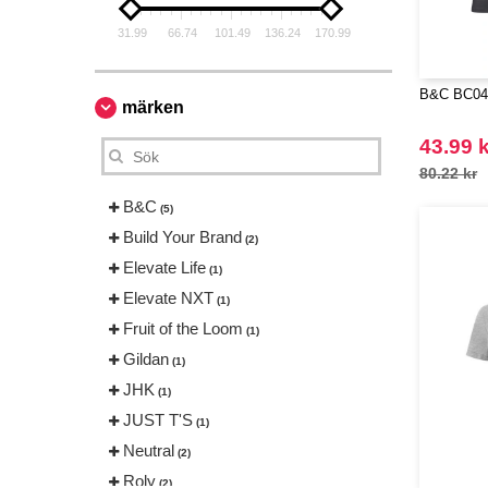
31.99
66.74
101.49
136.24
170.99
B&C BC04
märken
43.99 k
80.22 kr
B&C
(5)
Build Your Brand
(2)
Elevate Life
(1)
Elevate NXT
(1)
Fruit of the Loom
(1)
Gildan
(1)
JHK
(1)
JUST T'S
(1)
Neutral
(2)
Roly
(2)