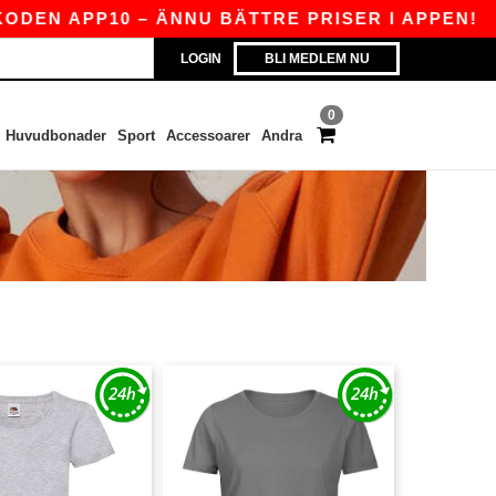
N APP10 – ÄNNU BÄTTRE PRISER I APPEN!
|
V
LOGIN
BLI MEDLEM NU
0
Huvudbonader
Sport
Accessoarer
Andra