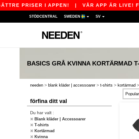
E PRISER I APPEN!
|
VÅR APP ÄR LIVE! FÅ 1
STÖDCENTRAL
SWEDEN
SV
BASICS
GRÅ KVINNA KORTÄRMAD T
>
>
>
needen
blank kläder | accessoarer
t-shirts
kortärmad
förfina ditt val
Du har valt :
Blank kläder | Accessoarer
T-shirts
Kortärmad
Kvinna