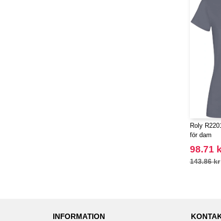
Roly R2201 
för dam
98.71 k
143.86 kr
INFORMATION
KONTAK