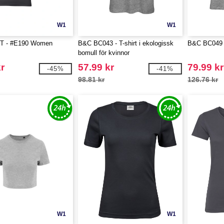
W1
W1
T - #E190 Women
B&C BC043 - T-shirt i ekologissk
B&C BC049 -
bomull för kvinnor
r
57.99 kr
79.99 kr
-45%
-41%
98.81 kr
126.76 kr
W1
W1