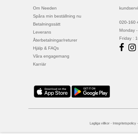
Om Needen
kundserv
Spåra min beställning nu
020-160 
Betalningssätt
Monday -
Leverans
Friday : 
Återbetalningar/returer
Hjälp & FAQs
Våra engagemang
Karriär
Lagliga villkor
-
Integritetspolicy