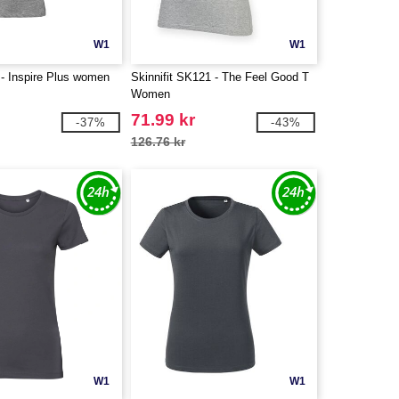
W1
W1
 Inspire Plus women
Skinnifit SK121 - The Feel Good T
Women
71.99 kr
-37%
-43%
126.76 kr
W1
W1