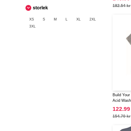
182.54 kr
storlek
XS
S
M
L
XL
2XL
3XL
Build Your
Acid Wash
Tee
122.99
154.70 kr