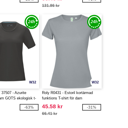
131.86 kr
W32
W32
 37507 - Azurite
Roly R0431 - Estoril kortärmad
am GOTS ekologisk t-
funktions T-shirt för dam
45.58 kr
-63%
-31%
66.41 kr