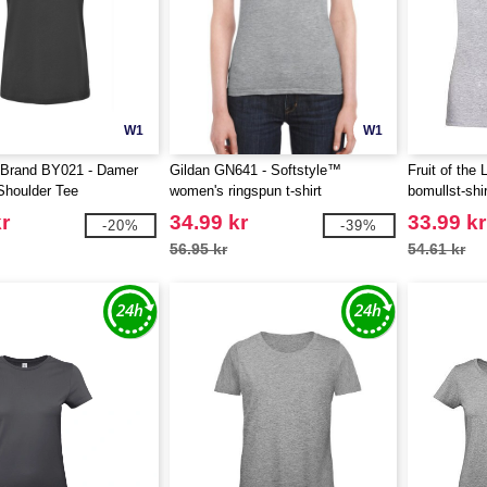
W1
W1
 Brand BY021 - Damer
Gildan GN641 - Softstyle™
Fruit of the
Shoulder Tee
women's ringspun t-shirt
bomullst-shir
r
34.99 kr
33.99 kr
-20%
-39%
56.95 kr
54.61 kr