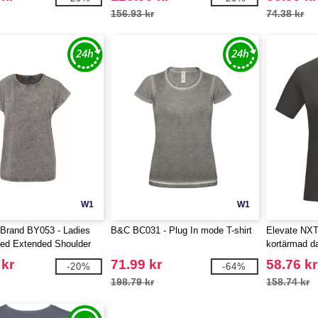
156.93 kr
74.38 kr
W1
W1
 Brand BY053 - Ladies
B&C BC031 - Plug In mode T-shirt
Elevate NXT
ed Extended Shoulder
kortärmad d
shirt
 kr
71.99 kr
58.76 kr
-20%
-64%
198.79 kr
158.74 kr