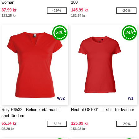
woman
180
87.99 kr
145.99 kr
-29%
-20%
123.25 kr
182.54 kr
W32
W1
Roly R6532 - Belice kortärmad T-
Neutral O81001 - T-shirt för kvinnor
shirt för dam
65.34 kr
125.99 kr
-31%
-20%
95.20 kr
156.93 kr