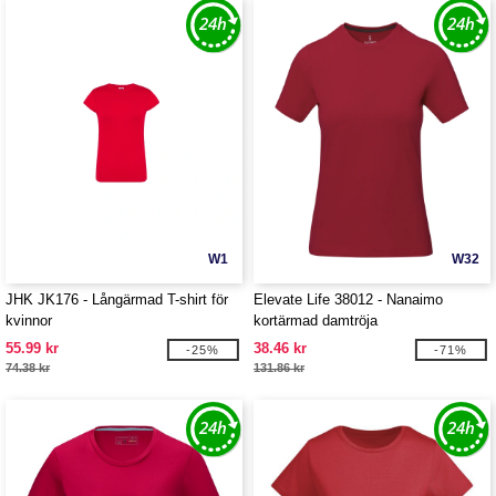
W1
W32
JHK JK176 - Långärmad T-shirt för
Elevate Life 38012 - Nanaimo
kvinnor
kortärmad damtröja
55.99 kr
38.46 kr
-25%
-71%
74.38 kr
131.86 kr