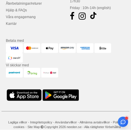
17h30
Återbetalningar/returer
Friday : 10h-14h (english)
Hjälp & FAQs
Våra engagemang
Karriär
Betala med
Vi skickar med
Lagliga villkor
-
Integritetspolicy
-
Användarvillkor
-
Allmänna avtalsvillkor
-
Policy för
cookies
-
Site Map
Copyright 2026 needen.se - Alla rättigheter förbehållna