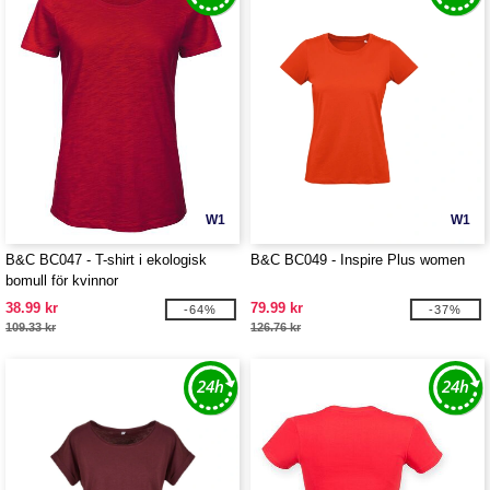
W1
W1
B&C BC047 - T-shirt i ekologisk
B&C BC049 - Inspire Plus women
bomull för kvinnor
38.99 kr
79.99 kr
-64%
-37%
109.33 kr
126.76 kr