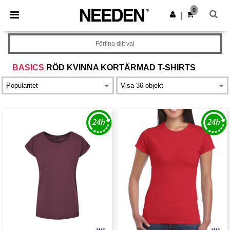
×
Needen-app
0
Hämta app
|
Bättre priser i appen!
Förfina ditt val
BASICS
RÖD KVINNA KORTÄRMAD T-SHIRTS