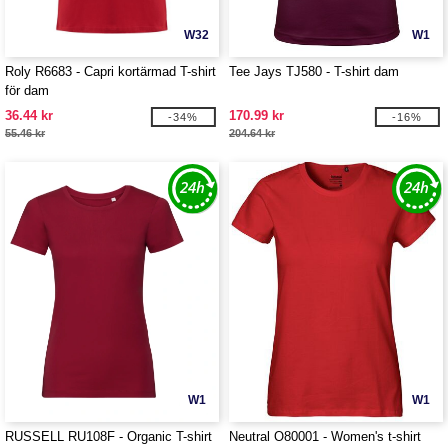
W32
W1
Roly R6683 - Capri kortärmad T-shirt
Tee Jays TJ580 - T-shirt dam
för dam
36.44 kr
170.99 kr
-34%
-16%
55.46 kr
204.64 kr
W1
W1
RUSSELL RU108F - Organic T-shirt
Neutral O80001 - Women's t-shirt