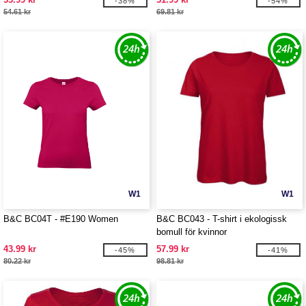
-38%
-54%
54.61 kr
69.81 kr
W1
W1
B&C BC04T - #E190 Women
B&C BC043 - T-shirt i ekologissk
bomull för kvinnor
43.99 kr
57.99 kr
-45%
-41%
80.22 kr
98.81 kr