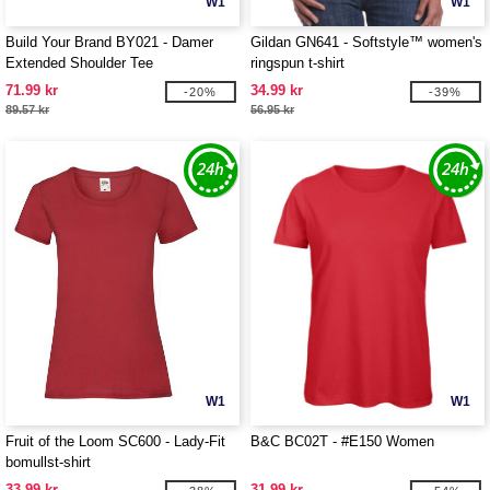
W1
W1
Build Your Brand BY021 - Damer
Gildan GN641 - Softstyle™ women's
Extended Shoulder Tee
ringspun t-shirt
71.99 kr
34.99 kr
-20%
-39%
89.57 kr
56.95 kr
W1
W1
Fruit of the Loom SC600 - Lady-Fit
B&C BC02T - #E150 Women
bomullst-shirt
33.99 kr
31.99 kr