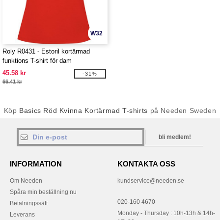
W32
Roly R0431 - Estoril kortärmad
funktions T-shirt för dam
45.58 kr
-31%
66.41 kr
Köp
Basics Röd Kvinna Kortärmad T-shirts
på Needen Sweden
bli medlem!
INFORMATION
KONTAKTA OSS
Om Needen
kundservice@needen.se
Spåra min beställning nu
020-160 4670
Betalningssätt
Monday - Thursday : 10h-13h & 14h-
Leverans