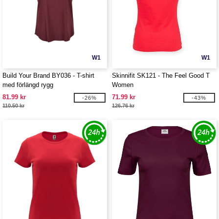
W1
W1
Build Your Brand BY036 - T-shirt
Skinnifit SK121 - The Feel Good T
med förlängd rygg
Women
81.99 kr
71.99 kr
-26%
-43%
110.50 kr
126.76 kr