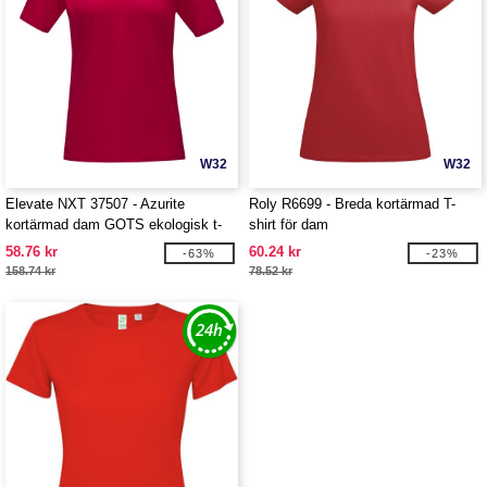
W32
W32
Elevate NXT 37507 - Azurite
Roly R6699 - Breda kortärmad T-
kortärmad dam GOTS ekologisk t-
shirt för dam
shirt
58.76 kr
60.24 kr
-63%
-23%
158.74 kr
78.52 kr