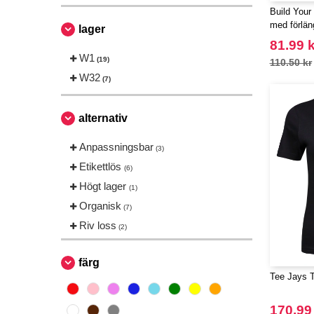
Build Your
Russell
(1)
med förlän
lager
Sans Étiquette
(1)
81.99 k
Skinnifit
W1
(1)
(19)
110.50 kr
Tee Jays
W32
(1)
(7)
alternativ
Anpassningsbar
(3)
Etikettlös
(6)
Högt lager
(1)
Organisk
(7)
Riv loss
(2)
färg
Tee Jays T
170.99