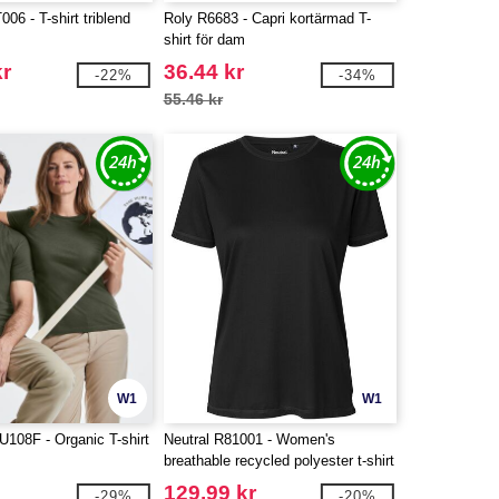
06 - T-shirt triblend
Roly R6683 - Capri kortärmad T-
t
shirt för dam
kr
36.44 kr
-22%
-34%
55.46 kr
W1
W1
08F - Organic T-shirt
Neutral R81001 - Women's
breathable recycled polyester t-shirt
129.99 kr
-29%
-20%