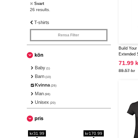
Svart
26 results.
T-shirts
Rensa Filter
Build Your
Extended 
kön
71.99 k
Baby
(1)
89.57 kr
Barn
(10)
Kvinna
(26)
Man
(98)
Unisex
(20)
pris
kr31.99
kr170.99