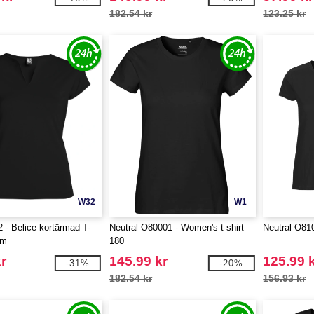
182.54 kr
123.25 kr
W32
W1
 - Belice kortärmad T-
Neutral O80001 - Women's t-shirt
Neutral O810
am
180
r
145.99 kr
125.99 
-31%
-20%
182.54 kr
156.93 kr