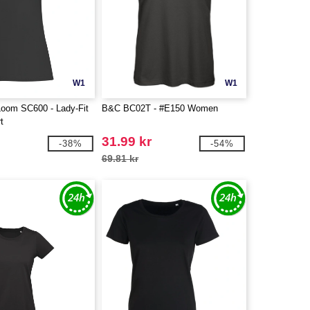
W1
W1
 Loom SC600 - Lady-Fit
B&C BC02T - #E150 Women
t
31.99 kr
-38%
-54%
69.81 kr