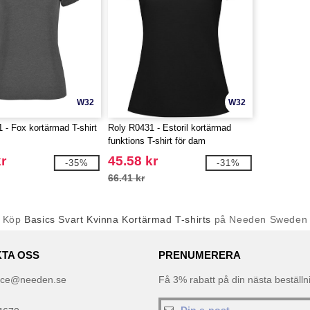
W32
W32
 - Fox kortärmad T-shirt
Roly R0431 - Estoril kortärmad
funktions T-shirt för dam
r
45.58 kr
-35%
-31%
66.41 kr
Köp
Basics Svart Kvinna Kortärmad T-shirts
på Needen Sweden
TA OSS
PRENUMERERA
ice@needen.se
Få 3% rabatt på din nästa beställ