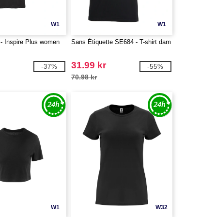
W1
W1
 Inspire Plus women
Sans Étiquette SE684 - T-shirt dam
31.99 kr
-37%
-55%
70.98 kr
W1
W32