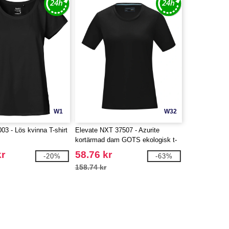
W1
W32
03 - Lös kvinna T-shirt
Elevate NXT 37507 - Azurite
kortärmad dam GOTS ekologisk t-
shirt
kr
58.76 kr
-20%
-63%
158.74 kr