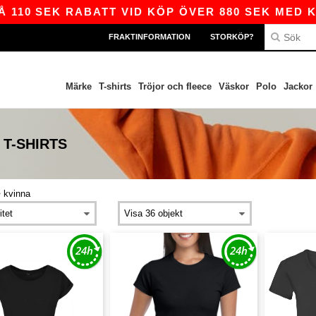
0 SEK RABATT VID KÖP ÖVER 880 SEK MED KODE
FRAKTINFORMATION
STORKÖP?
Märke
T-shirts
Tröjor och fleece
Väskor
Polo
Jackor
T-SHIRTS
>
kvinna