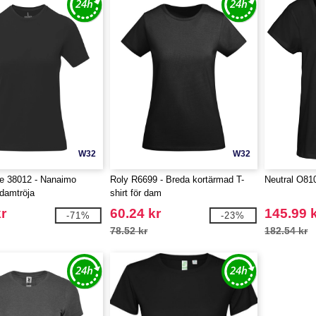
W32
W32
fe 38012 - Nanaimo
Roly R6699 - Breda kortärmad T-
Neutral O810
damtröja
shirt för dam
r
60.24 kr
145.99 
-71%
-23%
78.52 kr
182.54 kr