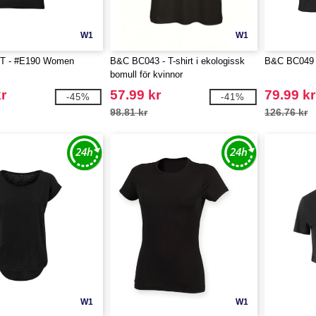
W1
W1
T - #E190 Women
B&C BC043 - T-shirt i ekologissk
B&C BC049 -
bomull för kvinnor
r
57.99 kr
79.99 kr
-45%
-41%
98.81 kr
126.76 kr
W1
W1