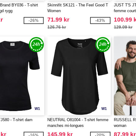
 Brand BY036 - T-shirt
Skinnifit SK121 - The Feel Good T
JUST T'S JT0
gd rygg
Women
femme cour
r
71.99 kr
100.99 
-26%
-43%
126.76 kr
129.09 kr
W1
W1
J580 - T-shirt dam
NEUTRAL O81004 - T-shirt femme
RUSSELL RU1
manches mi-longues
woman
 kr
145.99 kr
87.99 kr
-16%
-20%