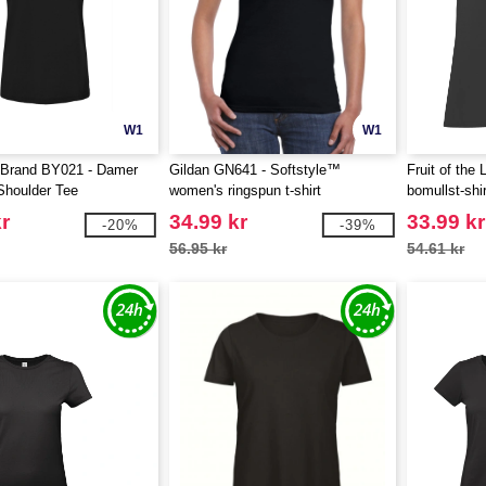
W1
W1
 Brand BY021 - Damer
Gildan GN641 - Softstyle™
Fruit of the
Shoulder Tee
women's ringspun t-shirt
bomullst-shir
r
34.99 kr
33.99 kr
-20%
-39%
56.95 kr
54.61 kr