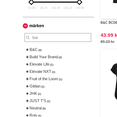
31.99
66.74
101.49
136.24
170.99
B&C BC04
märken
43.99 k
80.22 kr
B&C
(4)
Build Your Brand
(2)
Elevate Life
(1)
Elevate NXT
(1)
Fruit of the Loom
(1)
Gildan
(1)
JHK
(1)
JUST T'S
(1)
Neutral
(5)
Roly
(5)