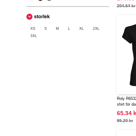
204.64 kr
storlek
XS
S
M
L
XL
2XL
3XL
Roly R6532
shirt för d
65.34 k
95.20 kr