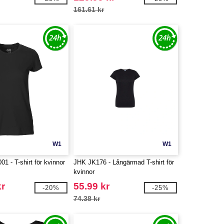
161.61 kr
W1
W1
01 - T-shirt för kvinnor
JHK JK176 - Långärmad T-shirt för
kvinnor
kr
55.99 kr
-20%
-25%
74.38 kr