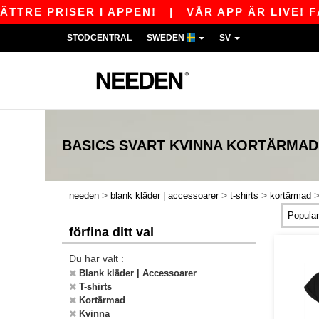
E PRISER I APPEN!
|
VÅR APP ÄR LIVE! FÅ 11
STÖDCENTRAL
SWEDEN
SV
BASICS
SVART KVINNA KORTÄRMAD 
>
>
>
needen
blank kläder | accessoarer
t-shirts
kortärmad
förfina ditt val
Du har valt :
Blank kläder | Accessoarer
T-shirts
Kortärmad
Kvinna