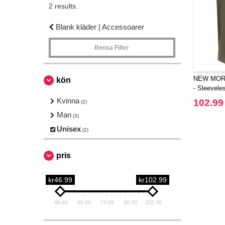
2 results.
Blank kläder | Accessoarer
Rensa Filter
NEW MOR
kön
- Sleevele
Kvinna
102.99
(2)
Man
(3)
Unisex
(2)
pris
kr46.99
kr102.99
46.99
60.99
74.99
88.99
102.99