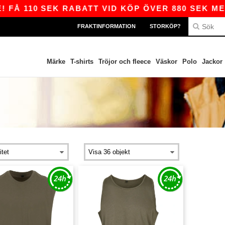
 FÅ 110 SEK RABATT VID KÖP ÖVER 880 SEK MED
FRAKTINFORMATION
STORKÖP?
Märke
T-shirts
Tröjor och fleece
Väskor
Polo
Jackor