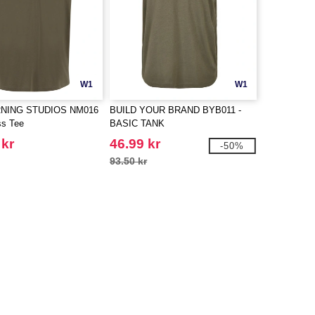
W1
W1
NING STUDIOS NM016
BUILD YOUR BRAND BYB011 -
ss Tee
BASIC TANK
 kr
46.99 kr
-50%
93.50 kr