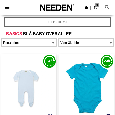
×
Needen-app
0
Hämta app
|
Bättre priser i appen!
Förfina ditt val
BASICS
BLÅ BABY OVERALLER