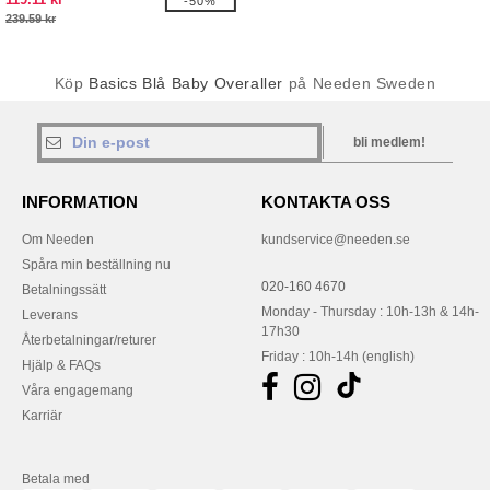
-50%
239.59 kr
Köp
Basics Blå Baby Overaller
på Needen Sweden
bli medlem!
INFORMATION
KONTAKTA OSS
Om Needen
kundservice@needen.se
Spåra min beställning nu
020-160 4670
Betalningssätt
Monday - Thursday : 10h-13h & 14h-
Leverans
17h30
Återbetalningar/returer
Friday : 10h-14h (english)
Hjälp & FAQs
Våra engagemang
Karriär
Betala med