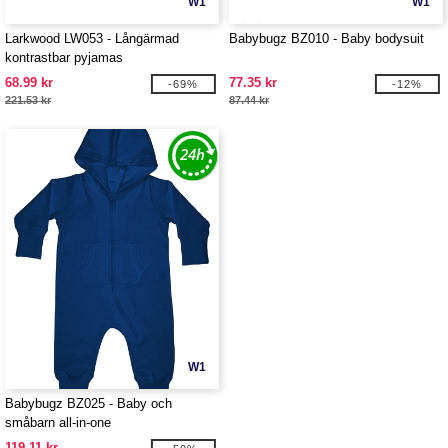
W1
W1
Larkwood LW053 - Långärmad
Babybugz BZ010 - Baby bodysuit
kontrastbar pyjamas
68.99 kr
77.35 kr
-69%
-12%
221.53 kr
87.44 kr
W1
Babybugz BZ025 - Baby och
småbarn all-in-one
119.11 kr