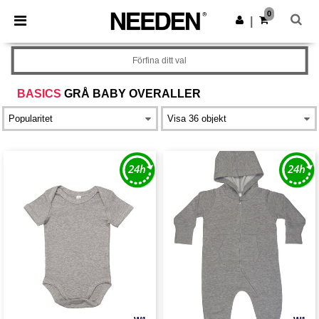
×
Needen-app
0
Hämta app
|
Bättre priser i appen!
Förfina ditt val
BASICS
GRÅ BABY OVERALLER