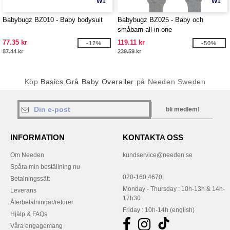
W1
W1
Babybugz BZ010 - Baby bodysuit
Babybugz BZ025 - Baby och
småbarn all-in-one
77.35 kr
119.11 kr
-12%
-50%
87.44 kr
239.59 kr
Köp
Basics Grå Baby Overaller
på Needen Sweden
bli medlem!
INFORMATION
KONTAKTA OSS
Om Needen
kundservice@needen.se
Spåra min beställning nu
020-160 4670
Betalningssätt
Monday - Thursday : 10h-13h & 14h-
Leverans
17h30
Återbetalningar/returer
Friday : 10h-14h (english)
Hjälp & FAQs
Våra engagemang