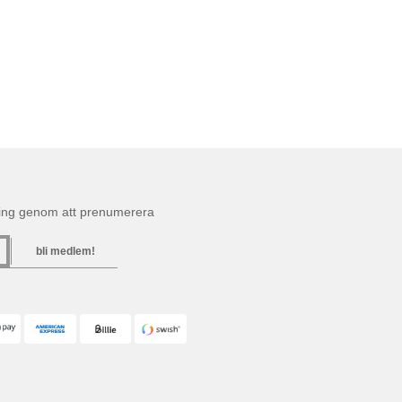
ning genom att prenumerera
bli medlem!