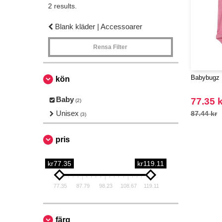
2 results.
Blank kläder | Accessoarer
Rensa Filter
Babybugz 
kön
Baby
77.35 k
(2)
Unisex
87.44 kr
(3)
pris
kr77.35
kr119.11
77.35
87.79
98.23
108.67
119.11
färg