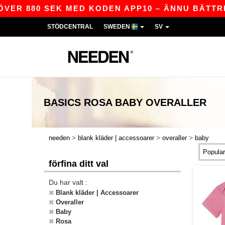
VER 880 SEK MED KODEN APP10 – ÄNNU BÄTTRE 
STÖDCENTRAL
SWEDEN
SV
BASICS
ROSA BABY OVERALLER
>
>
>
needen
blank kläder | accessoarer
overaller
baby
förfina ditt val
Du har valt :
Blank kläder | Accessoarer
Overaller
Baby
Rosa