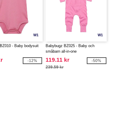
W1
W1
BZ010 - Baby bodysuit
Babybugz BZ025 - Baby och
småbarn all-in-one
r
119.11 kr
-12%
-50%
239.59 kr