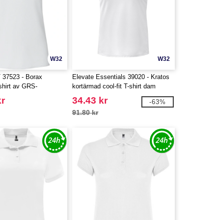
W32
W32
 37523 - Borax
Elevate Essentials 39020 - Kratos
shirt av GRS-
kortärmad cool-fit T-shirt dam
ool-fitmaterial för dam
kr
34.43 kr
-63%
91.80 kr