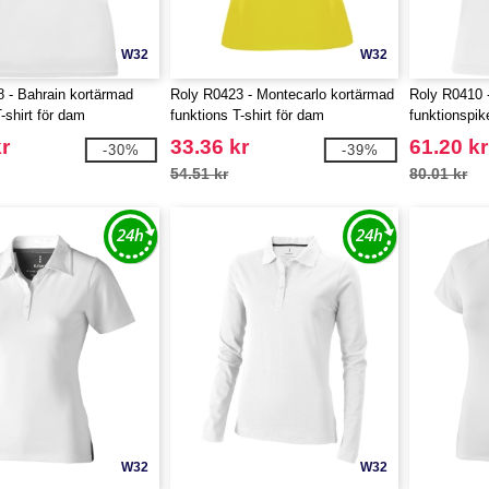
W32
W32
 - Bahrain kortärmad
Roly R0423 - Montecarlo kortärmad
Roly R0410 
-shirt för dam
funktions T-shirt för dam
funktionspik
r
33.36 kr
61.20 kr
-30%
-39%
54.51 kr
80.01 kr
W32
W32