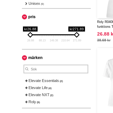
Unisex
(9)
pris
Roly R0408
funktions T
kr26.88
kr271.89
26.88 k
38.68 kr
26.88
88.13
149.38
210.64
271.89
märken
Elevate Essentials
(2)
Elevate Life
(4)
Elevate NXT
(2)
Roly
(9)