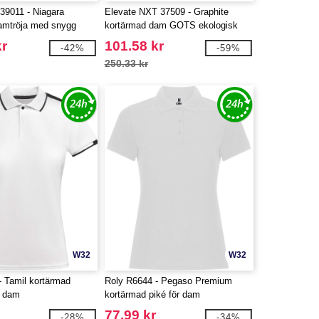
 39011 - Niagara
Elevate NXT 37509 - Graphite
amtröja med snygg
kortärmad dam GOTS ekologisk
piké
kr
101.58 kr
-42%
-59%
250.33 kr
W32
W32
- Tamil kortärmad
Roly R6644 - Pegaso Premium
r dam
kortärmad piké för dam
77.99 kr
-28%
-34%