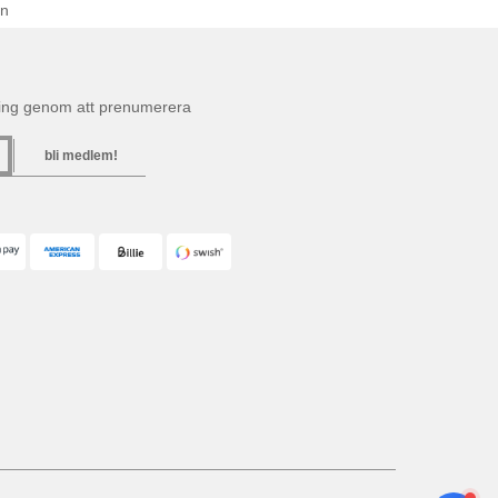
en
ning genom att prenumerera
bli medlem!