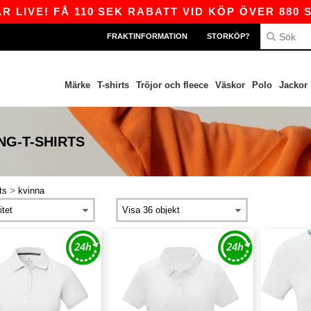
IVE! FÅ 110 SEK RABATT VID KÖP ÖVER 880 SEK
FRAKTINFORMATION
STORKÖP?
Märke
T-shirts
Tröjor och fleece
Väskor
Polo
Jackor
NG-T-SHIRTS
>
ts
kvinna