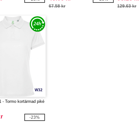
67.58 kr
129.63 kr
W32
 - Tormo kortärmad piké
r
-23%