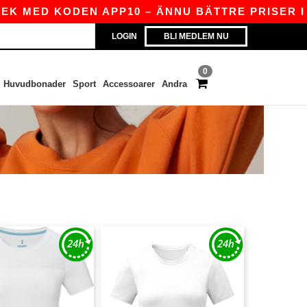
 MED KODEN APP10 – ÄNNU BÄTTRE PRISER I AP
LOGIN
BLI MEDLEM NU
0
Huvudbonader
Sport
Accessoarer
Andra