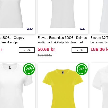
W32
W32
fe 38081 - Calgary
Elevate Essentials 39095 - Deimos
Elevate NXT
dampikétröja
kortärmad pikétröja för dam med
kortärmad t-
snygg passform
återvunnet c
r
50.68 kr
186.36 
-75%
-72%
183.81 kr