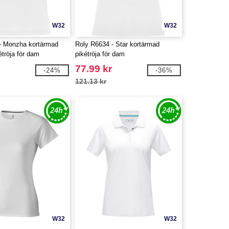
W32
W32
- Monzha kortärmad
Roly R6634 - Star kortärmad
étröja för dam
pikétröja för dam
77.99 kr
-24%
-36%
121.13 kr
W32
W32