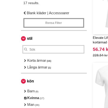
17 results.
Blank kläder | Accessoarer
Rensa Filter
Elevate Li
stil
kortärmad 
56.74 k
228.54 kr
Korta ärmar
(16)
Långa ärmar
(1)
kön
Barn
(9)
Kvinna
(17)
Man
(36)