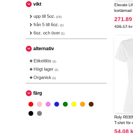
vikt
Elevate Li
kortärmad 
upp till 5oz.
(15)
271.89
från 5 till 6oz.
(1)
426.17 kr
6oz. och över
(1)
alternativ
Etikettlös
(1)
Högt lager
(1)
Organisk
(1)
färg
Roly R0305
T-shirt för
54.08 k