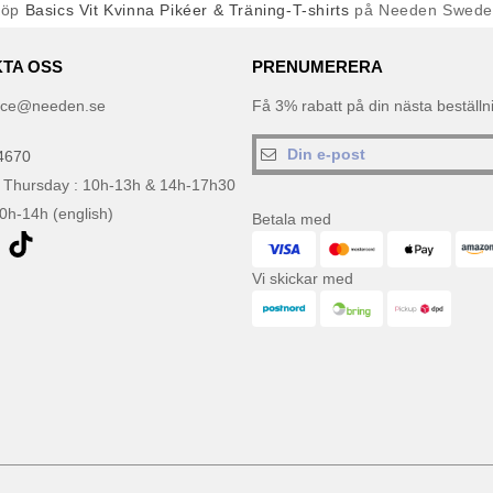
Köp
Basics Vit Kvinna Pikéer & Träning-T-shirts
på Needen Swed
TA OSS
PRENUMERERA
ice@needen.se
Få 3% rabatt på din nästa beställ
4670
 Thursday : 10h-13h & 14h-17h30
10h-14h (english)
Betala med
Vi skickar med