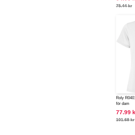
75.44 kr
Roly R0401
för dam
77.99 k
101.68 kr