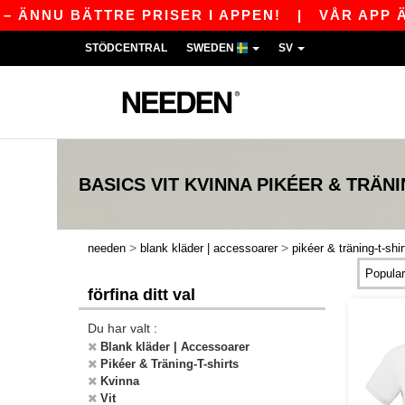
NNU BÄTTRE PRISER I APPEN!
|
VÅR APP ÄR L
STÖDCENTRAL
SWEDEN
SV
BASICS
VIT KVINNA PIKÉER & TRÄNI
>
>
needen
blank kläder | accessoarer
pikéer & träning-t-shir
förfina ditt val
Du har valt :
Blank kläder | Accessoarer
Pikéer & Träning-T-shirts
Kvinna
Vit