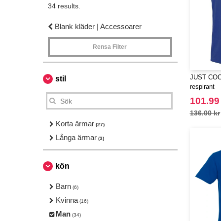
34 results.
Blank kläder | Accessoarer
Rensa Filter
JUST COO
stil
respirant
101.99
136.00 kr
Korta ärmar
(27)
Långa ärmar
(3)
kön
Barn
(6)
Kvinna
(16)
Man
(34)