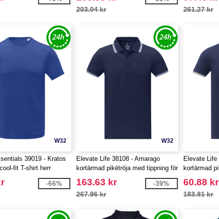
203.04 kr
261.27 kr
W32
W32
sentials 39019 - Kratos
Elevate Life 38108 - Amarago
Elevate Life
ool-fit T-shirt herr
kortärmad pikétröja med tippning för
kortärmad pik
män
r
163.63 kr
60.88 kr
-66%
-39%
267.96 kr
183.81 kr