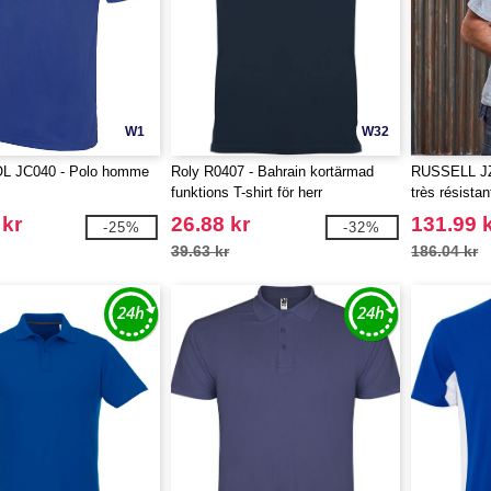
W1
W32
L JC040 - Polo homme
Roly R0407 - Bahrain kortärmad
RUSSELL JZ01
funktions T-shirt för herr
très résistan
 kr
26.88 kr
131.99 
-25%
-32%
39.63 kr
186.04 kr