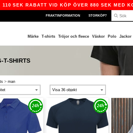
EK RABATT VID KÖP ÖVER 880 SEK MED KODEN A
FRAKTINFORMATION
STORKÖP?
Märke
T-shirts
Tröjor och fleece
Väskor
Polo
Jackor
-T-SHIRTS
>
ts
man