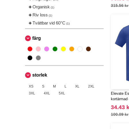
315.56 kr
Organisk
(1)
Riv loss
(1)
Tvättbar vid 60°C
(1)
färg
storlek
XS
S
M
L
XL
2XL
3XL
4XL
5XL
Elevate Es
kortärmad c
34.43 k
100.09 kr