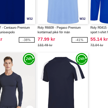
W32
W32
7 - Centauro Premium
Roly R6609 - Pegaso Premium
Roly R0415 
unisexpolo
kortärmad piké för män
sport t-shirt
r
77.99 kr
55.14 kr
-38%
-41%
132.49 kr
72.04 kr