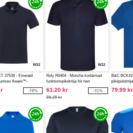
W32
W32
XT 37539 - Emerald
Roly R0404 - Monzha kortärmad
B&C BCK424 
 unisex Aware™-
funktionspikétröja för herr
piképolotröj
 piké
r
61.20 kr
79.99 kr
-78%
-31%
89.25 kr