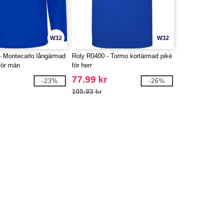
W32
W32
- Montecarlo långärmad
Roly R0400 - Tormo kortärmad piké
 för män
för herr
77.99 kr
-23%
-26%
105.93 kr