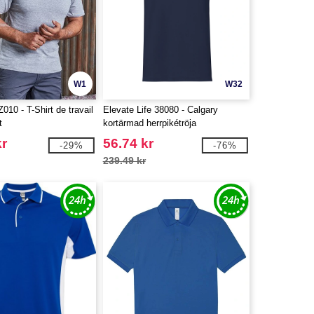
W1
W32
0 - T-Shirt de travail
Elevate Life 38080 - Calgary
t
kortärmad herrpikétröja
kr
56.74 kr
-29%
-76%
239.49 kr