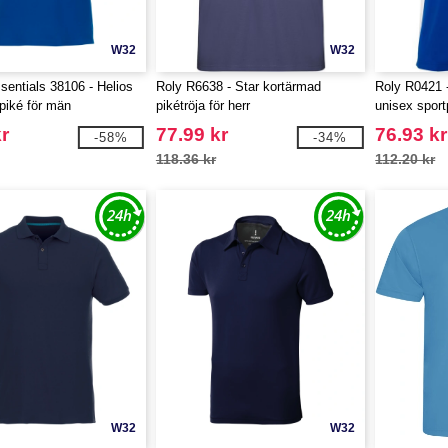
W32
W32
sentials 38106 - Helios
Roly R6638 - Star kortärmad
Roly R0421 
piké för män
pikétröja för herr
unisex sport
r
77.99 kr
76.93 kr
-58%
-34%
118.36 kr
112.20 kr
W32
W32