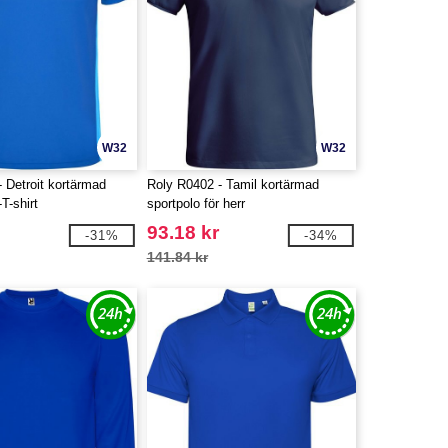
W32
W32
 Detroit kortärmad
Roly R0402 - Tamil kortärmad
T-shirt
sportpolo för herr
93.18 kr
-31%
-34%
141.84 kr