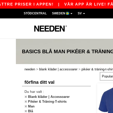
RISER I APPEN!
|
VÅR APP ÄR LIVE! FÅ 110 S
STÖDCENTRAL
SWEDEN
SV
BASICS
BLÅ MAN PIKÉER & TRÄNING
>
>
needen
blank kläder | accessoarer
pikéer & träning-t-shir
förfina ditt val
Du har valt :
Blank kläder | Accessoarer
Pikéer & Träning-T-shirts
Man
Blå