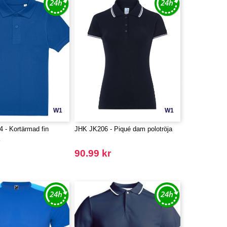
W1
W1
- Kortärmad fin
JHK JK206 - Piqué dam polotröja
a
90.99 kr