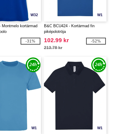
W32
W1
- Montmelo kortärmad
B&C BCU424 - Kortärmad fin
polo
piképolotröja
102.99 kr
-31%
-52%
213.78 kr
W1
W1