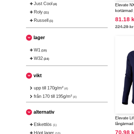
Just Cool
(4)
Elevate NX
kortärmad 
Roly
(11)
återvunnet
81.18 k
Russell
(1)
224.29 kr
lager
W1
(10)
W32
(24)
vikt
upp till 170g/m²
(4)
från 170 till 195g/m²
(4)
alternativ
Elevate Lif
långärmad 
Etikettlös
(1)
70.98 k
Högt lager
(10)