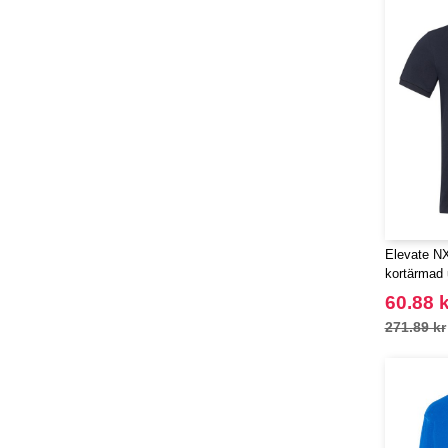
Elevate N
kortärmad
återvunnen
60.88 k
271.89 kr