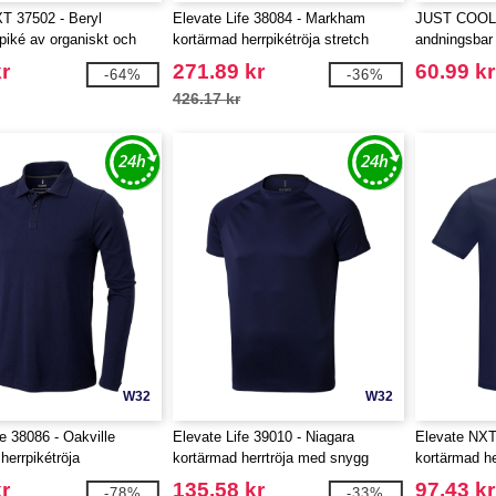
T 37502 - Beryl
Elevate Life 38084 - Markham
JUST COOL 
piké av organiskt och
kortärmad herrpikétröja stretch
andningsbar 
 material för män
r
271.89 kr
60.99 kr
-64%
-36%
426.17 kr
W32
W32
e 38086 - Oakville
Elevate Life 39010 - Niagara
Elevate NXT
herrpikétröja
kortärmad herrtröja med snygg
kortärmad h
passform
piké
r
135.58 kr
97.43 kr
-78%
-33%