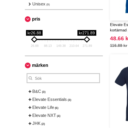
Unisex
(9)
pris
Elevate Es
kortärmad 
kr26.88
kr271.89
48.66 k
116.88 kr
26.88
88.13
149.38
210.64
271.89
märken
B&C
(3)
Elevate Essentials
(3)
Elevate Life
(6)
Elevate NXT
(4)
JHK
(2)