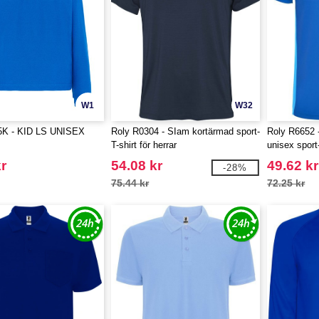
W1
W32
K - KID LS UNISEX
Roly R0304 - SIam kortärmad sport-
Roly R6652 -
T-shirt för herrar
unisex sport-
r
54.08 kr
49.62 kr
-28%
75.44 kr
72.25 kr