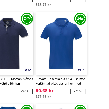
318.75 kr
W32
W32
 38110 - Morgan tvåtons
Elevate Essentials 39094 - Deimos
étröja för herr
kortärmad pikétröja för herr med
snygg passform
50.68 kr
-67%
-71%
175.53 kr