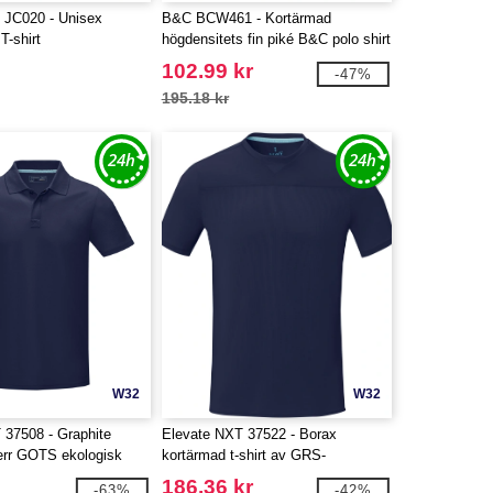
JC020 - Unisex
B&C BCW461 - Kortärmad
T-shirt
högdensitets fin piké B&C polo shirt
102.99 kr
-47%
195.18 kr
W32
W32
 37508 - Graphite
Elevate NXT 37522 - Borax
err GOTS ekologisk
kortärmad t-shirt av GRS-
återvunnet cool-fitmaterial för herr
186.36 kr
-63%
-42%