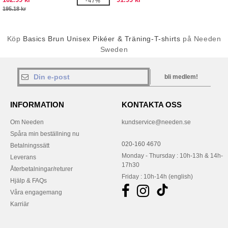
-47%
195.18 kr
Köp
Basics Brun Unisex Pikéer & Träning-T-shirts
på Needen
Sweden
bli medlem!
INFORMATION
KONTAKTA OSS
Om Needen
kundservice@needen.se
Spåra min beställning nu
020-160 4670
Betalningssätt
Monday - Thursday : 10h-13h & 14h-
Leverans
17h30
Återbetalningar/returer
Friday : 10h-14h (english)
Hjälp & FAQs
Våra engagemang
Karriär