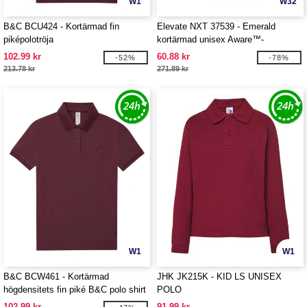
W1
W32
B&C BCU424 - Kortärmad fin
Elevate NXT 37539 - Emerald
piképolotröja
kortärmad unisex Aware™-
återvunnen piké
102.99 kr
60.88 kr
-52%
-78%
213.78 kr
271.89 kr
W1
W1
B&C BCW461 - Kortärmad
JHK JK215K - KID LS UNISEX
högdensitets fin piké B&C polo shirt
POLO
102.99 kr
91.99 kr