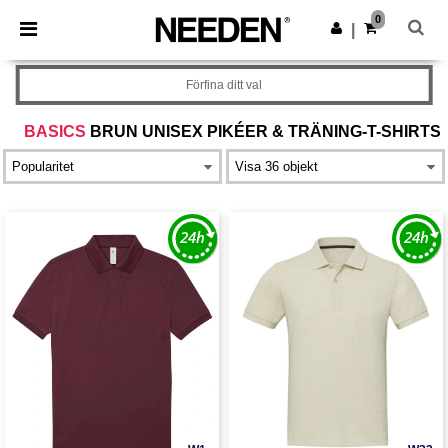
×
Needen-app
0
Hämta app
|
Bättre priser i appen!
Förfina ditt val
BASICS
BRUN UNISEX PIKÉER & TRÄNING-T-SHIRTS