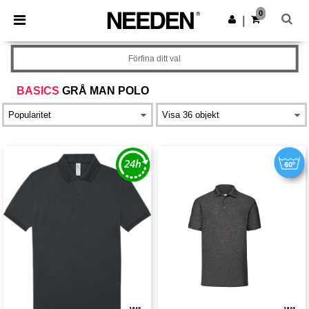
×
Needen-app
0
Hämta app
|
Bättre priser i appen!
Förfina ditt val
BASICS
GRÅ MAN POLO