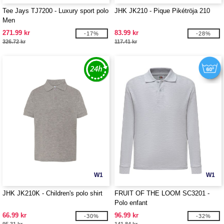
Tee Jays TJ7200 - Luxury sport polo
JHK JK210 - Pique Pikétröja 210
Men
271.99 kr
83.99 kr
-17%
-28%
326.72 kr
117.41 kr
W1
W1
JHK JK210K - Children's polo shirt
FRUIT OF THE LOOM SC3201 -
Polo enfant
66.99 kr
96.99 kr
-30%
-32%