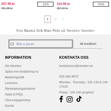
257.99 kr
114.99 kr
-22%
-55%
331.39 kr
257.02 kr
1
2
»
Köp
Basics Grå Man Polo
på Needen Sweden
bli medlem!
INFORMATION
KONTAKTA OSS
Om Needen
kundservice@needen.se
Spåra min beställning nu
020-160 4670
Betalningssätt
Monday - Thursday : 10h-13h & 14h-
Leverans
17h30
Återbetalningar/returer
Friday : 10h-14h (english)
Hjälp & FAQs
Våra engagemang
Karriär