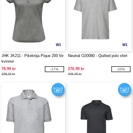
W1
W1
JHK JK211 - Pikétröja Pique 200 för
Neutral O20080 - Quilted polo shirt
kvinnor
78.99 kr
276.99 kr
-27%
-20%
108.16 kr
346.48 kr