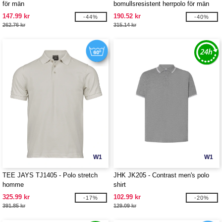
för män
bomullsresistent herrpolo för män
147.99 kr
190.52 kr
-44%
-40%
262.76 kr
315.14 kr
W1
W1
TEE JAYS TJ1405 - Polo stretch
JHK JK205 - Contrast men's polo
homme
shirt
325.99 kr
102.99 kr
-17%
-20%
391.85 kr
129.09 kr