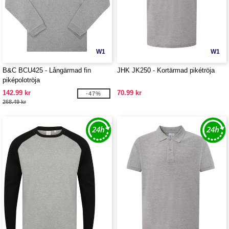
W1
W1
B&C BCU425 - Långärmad fin
JHK JK250 - Kortärmad pikétröja
piképolotröja
142.99 kr
70.99 kr
-47%
268.49 kr