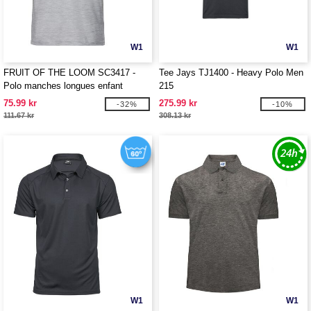
W1
W1
FRUIT OF THE LOOM SC3417 -
Tee Jays TJ1400 - Heavy Polo Men
Polo manches longues enfant
215
75.99 kr
275.99 kr
-32%
-10%
111.67 kr
308.13 kr
W1
W1