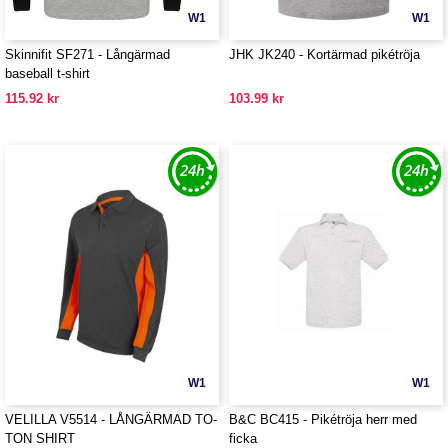
W1
W1
Skinnifit SF271 - Långärmad
JHK JK240 - Kortärmad pikétröja
baseball t-shirt
115.92 kr
103.99 kr
W1
W1
VELILLA V5514 - LÅNGÄRMAD TO-
B&C BC415 - Pikétröja herr med
TON SHIRT
ficka