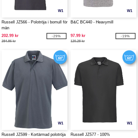
W1
W1
Russell JZ566 - Polotröja i bomull för
B&C BC440 - Heavymill
män
202.99 kr
97.99 kr
-29%
-19%
284.86 kr
120.28 kr
W1
W1
Russell JZ599 - Kortärmad polotröja
Russell JZ577 - 100%