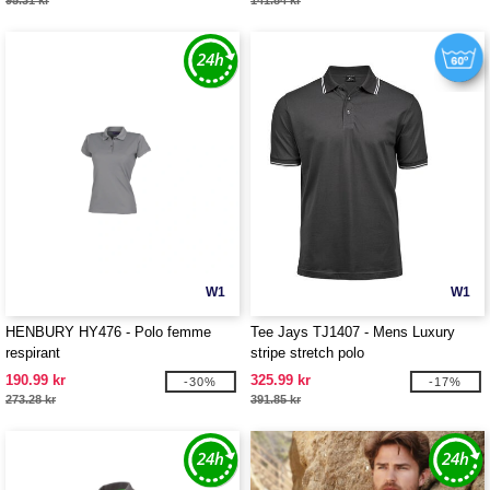
95.31 kr
141.84 kr
W1
W1
HENBURY HY476 - Polo femme
Tee Jays TJ1407 - Mens Luxury
respirant
stripe stretch polo
190.99 kr
325.99 kr
-30%
-17%
273.28 kr
391.85 kr