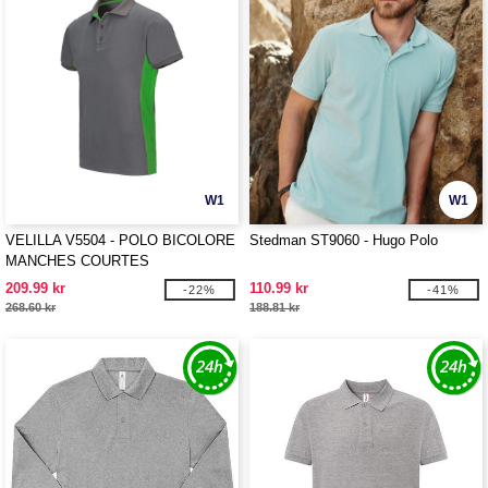
W1
W1
VELILLA V5504 - POLO BICOLORE
Stedman ST9060 - Hugo Polo
MANCHES COURTES
209.99 kr
110.99 kr
-22%
-41%
268.60 kr
188.81 kr