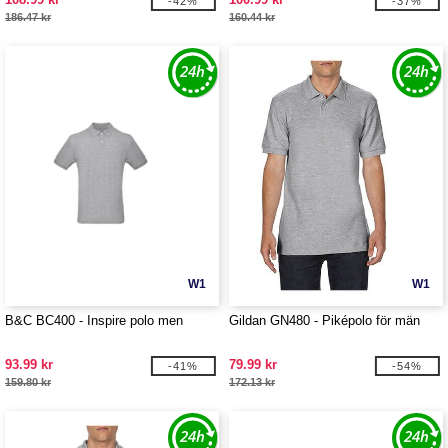
-42%
-37%
186.47 kr
160.44 kr
W1
W1
B&C BC400 - Inspire polo men
Gildan GN480 - Piképolo för män
93.99 kr
79.99 kr
-41%
-54%
159.80 kr
172.13 kr