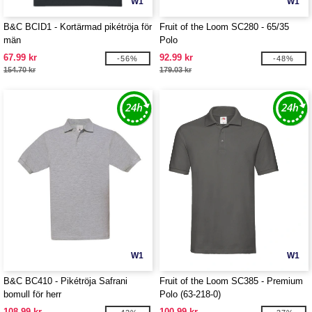
W1
W1
B&C BCID1 - Kortärmad pikétröja för
Fruit of the Loom SC280 - 65/35
män
Polo
67.99 kr
92.99 kr
-56%
-48%
154.70 kr
179.03 kr
W1
W1
B&C BC410 - Pikétröja Safrani
Fruit of the Loom SC385 - Premium
bomull för herr
Polo (63-218-0)
108.99 kr
100.99 kr