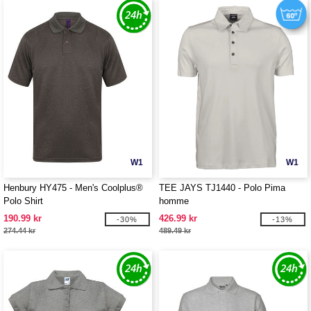
W1
W1
Henbury HY475 - Men's Coolplus®
TEE JAYS TJ1440 - Polo Pima
Polo Shirt
homme
190.99 kr
426.99 kr
-30%
-13%
274.44 kr
489.49 kr