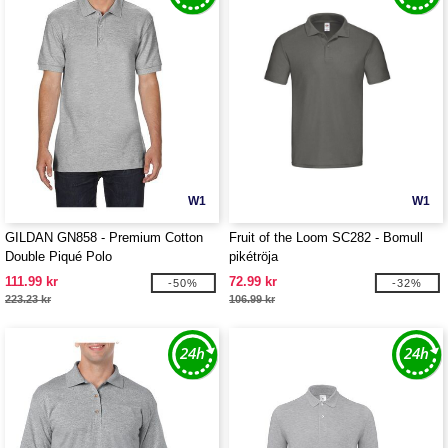
W1
W1
GILDAN GN858 - Premium Cotton
Fruit of the Loom SC282 - Bomull
Double Piqué Polo
pikétröja
111.99 kr
72.99 kr
-50%
-32%
223.23 kr
106.99 kr