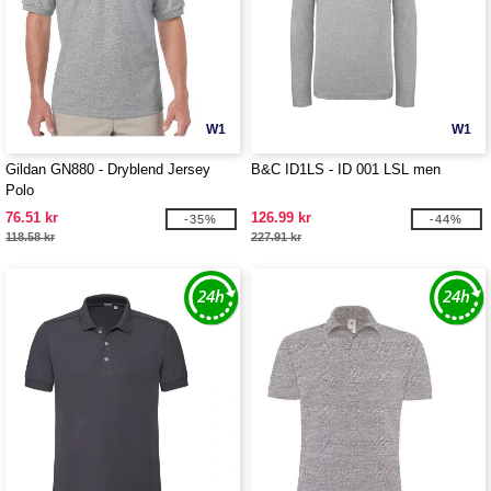
W1
W1
Gildan GN880 - Dryblend Jersey
B&C ID1LS - ID 001 LSL men
Polo
76.51 kr
126.99 kr
-35%
-44%
118.58 kr
227.91 kr