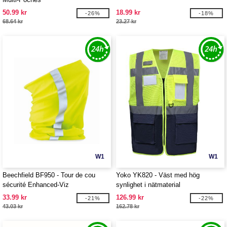
50.99 kr
18.99 kr
-26%
-18%
68.64 kr
23.27 kr
W1
W1
Beechfield BF950 - Tour de cou
Yoko YK820 - Väst med hög
sécurité Enhanced-Viz
synlighet i nätmaterial
BEECHFIELD
33.99 kr
126.99 kr
-21%
-22%
43.03 kr
162.78 kr