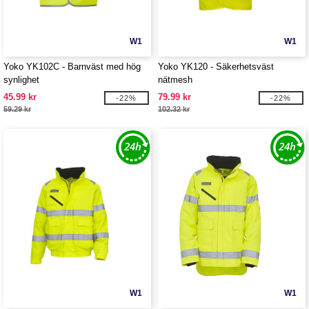
W1
W1
Yoko YK102C - Barnväst med hög
Yoko YK120 - Säkerhetsväst
synlighet
nätmesh
45.99 kr
79.99 kr
-22%
-22%
59.29 kr
102.32 kr
W1
W1