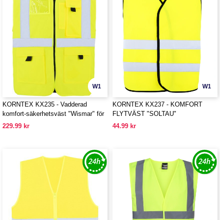
W1
W1
KORNTEX KX235 - Vadderad
KORNTEX KX237 - KOMFORT
komfort-säkerhetsväst "Wismar" för
FLYTVÄST "SOLTAU"
chefer
229.99 kr
44.99 kr