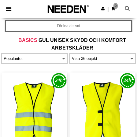
×
Needen-app
0
Hämta app
|
Bättre priser i appen!
Förfina ditt val
BASICS
GUL UNISEX SKYDD OCH KOMFORT
ARBETSKLÄDER