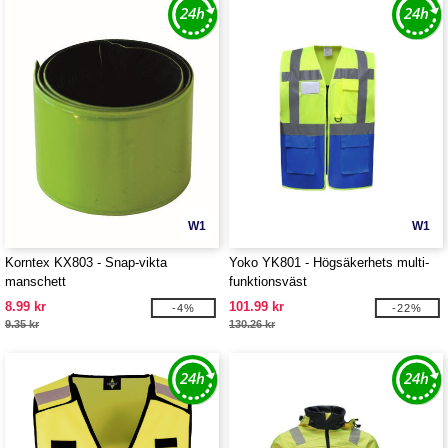
W1
W1
Korntex KX803 - Snap-vikta
Yoko YK801 - Högsäkerhets multi-
manschett
funktionsväst
8.99 kr
101.99 kr
-4%
-22%
9.35 kr
130.26 kr