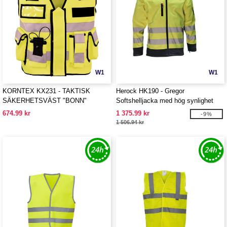
W1
W1
KORNTEX KX231 - TAKTISK
Herock HK190 - Gregor
SÄKERHETSVÄST "BONN"
Softshelljacka med hög synlighet
674.99 kr
1 375.99 kr
-9%
1 506.94 kr