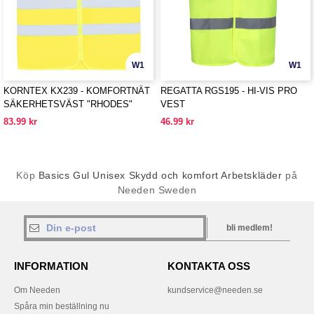
W1
W1
KORNTEX KX239 - KOMFORTNÄT
REGATTA RGS195 - HI-VIS PRO
SÄKERHETSVÄST "RHODES"
VEST
83.99 kr
46.99 kr
Köp
Basics Gul Unisex Skydd och komfort Arbetskläder
på
Needen Sweden
bli medlem!
INFORMATION
KONTAKTA OSS
Om Needen
kundservice@needen.se
Spåra min beställning nu