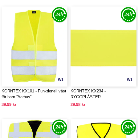
W1
W1
KORNTEX KX101 - Funktionell väst
KORNTEX KX234 -
för barn ”Aarhus”
RYGGPLÅSTER
39.99 kr
29.98 kr