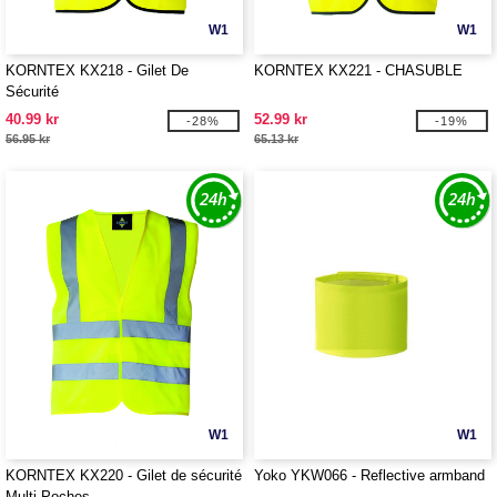
W1
W1
KORNTEX KX218 - Gilet De
KORNTEX KX221 - CHASUBLE
Sécurité
40.99 kr
52.99 kr
-28%
-19%
56.95 kr
65.13 kr
W1
W1
KORNTEX KX220 - Gilet de sécurité
Yoko YKW066 - Reflective armband
Multi-Poches