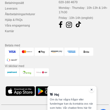
020-160 4670
Betalningssätt
Monday - Thursday : 10h-13h & 14h-
Leverans
17h30
Återbetalningar/returer
Friday : 10h-14h (english)
Hjälp & FAQs
Våra engagemang
Karriär
Betala med
Vi skickar med
👋
Hej
Om du har några frågor eller
funderingar kan du kontakta oss när
som helst. Vår chatbot finns här för