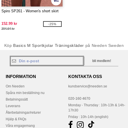
W1
Spiro SP261 - Women's short skirt
152.99 kr
-25%
204.64 kr
Köp
Basics M Sportkjolar Träningskläder
på Needen Sweden
bli medlem!
INFORMATION
KONTAKTA OSS
Om Needen
kundservice@needen.se
Spåra min beställning nu
020-160 4670
Betalningssätt
Monday - Thursday : 10h-13h & 14h-
Leverans
17h30
Återbetalningar/returer
Friday : 10h-14h (english)
Hjälp & FAQs
Våra engagemang