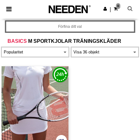
×
Needen-app
0
Hämta app
|
Bättre priser i appen!
Förfina ditt val
BASICS
M SPORTKJOLAR TRÄNINGSKLÄDER