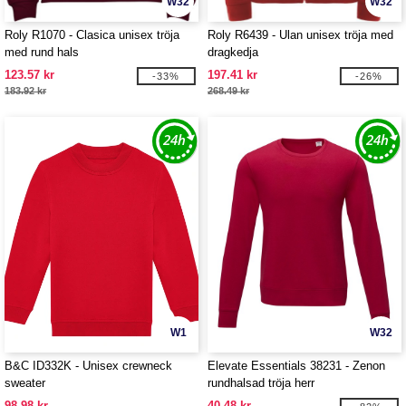
W32
W32
Roly R1070 - Clasica unisex tröja
Roly R6439 - Ulan unisex tröja med
med rund hals
dragkedja
123.57 kr
197.41 kr
-33%
-26%
183.92 kr
268.49 kr
W1
W32
B&C ID332K - Unisex crewneck
Elevate Essentials 38231 - Zenon
sweater
rundhalsad tröja herr
98.98 kr
40.48 kr