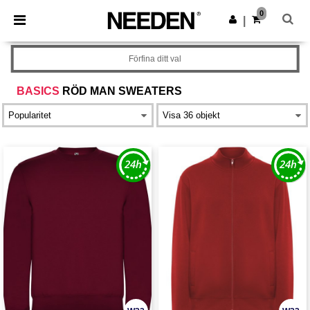
×
Needen-app
0
Hämta app
|
Bättre priser i appen!
Förfina ditt val
BASICS
RÖD MAN SWEATERS