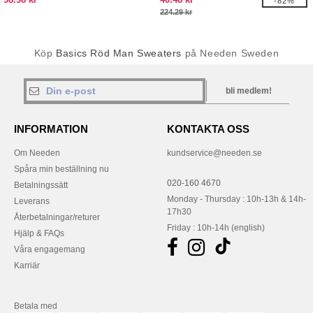
-82%
224.29 kr
Köp
Basics Röd Man Sweaters
på Needen Sweden
bli medlem!
INFORMATION
KONTAKTA OSS
Om Needen
kundservice@needen.se
Spåra min beställning nu
020-160 4670
Betalningssätt
Monday - Thursday : 10h-13h & 14h-
Leverans
17h30
Återbetalningar/returer
Friday : 10h-14h (english)
Hjälp & FAQs
Våra engagemang
Karriär
Betala med