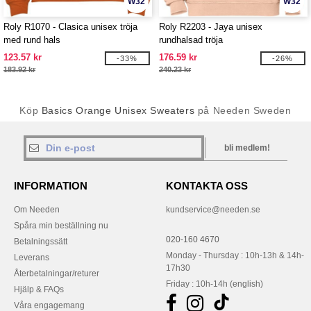
W32
W32
Roly R1070 - Clasica unisex tröja
Roly R2203 - Jaya unisex
med rund hals
rundhalsad tröja
123.57 kr
176.59 kr
-33%
-26%
183.92 kr
240.23 kr
Köp
Basics Orange Unisex Sweaters
på Needen Sweden
bli medlem!
INFORMATION
KONTAKTA OSS
Om Needen
kundservice@needen.se
Spåra min beställning nu
020-160 4670
Betalningssätt
Monday - Thursday : 10h-13h & 14h-
Leverans
17h30
Återbetalningar/returer
Friday : 10h-14h (english)
Hjälp & FAQs
Våra engagemang