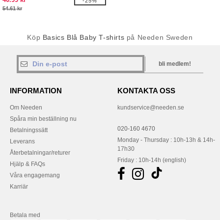
-25%
54.61 kr
Köp
Basics Blå Baby T-shirts
på Needen Sweden
bli medlem!
INFORMATION
KONTAKTA OSS
Om Needen
kundservice@needen.se
Spåra min beställning nu
020-160 4670
Betalningssätt
Monday - Thursday : 10h-13h & 14h-
Leverans
17h30
Återbetalningar/returer
Friday : 10h-14h (english)
Hjälp & FAQs
Våra engagemang
Karriär
Betala med