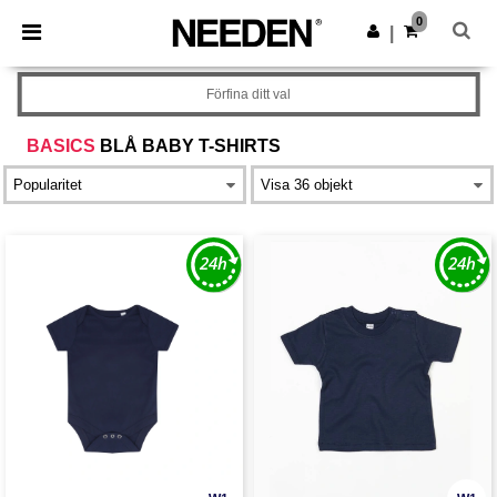
×
Needen-app
0
Hämta app
|
Bättre priser i appen!
Förfina ditt val
BASICS
BLÅ BABY T-SHIRTS