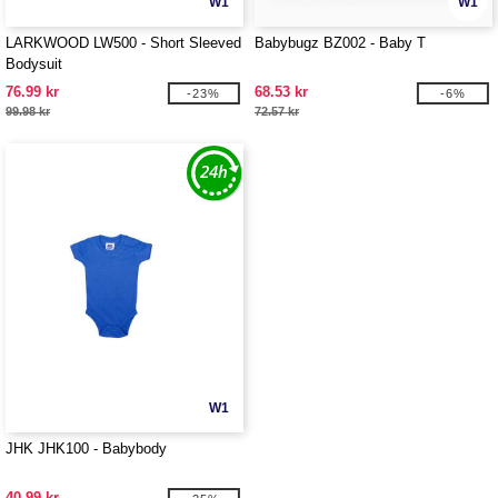
W1
W1
LARKWOOD LW500 - Short Sleeved
Babybugz BZ002 - Baby T
Bodysuit
76.99 kr
68.53 kr
-23%
-6%
99.98 kr
72.57 kr
W1
JHK JHK100 - Babybody
40.99 kr