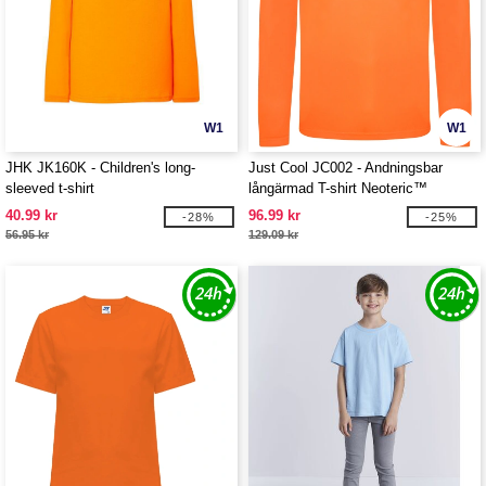
W1
W1
JHK JK160K - Children's long-
Just Cool JC002 - Andningsbar
sleeved t-shirt
långärmad T-shirt Neoteric™
40.99 kr
96.99 kr
-28%
-25%
56.95 kr
129.09 kr