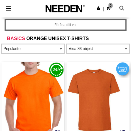
×
Needen-app
0
Hämta app
|
Bättre priser i appen!
Förfina ditt val
BASICS
ORANGE UNISEX T-SHIRTS