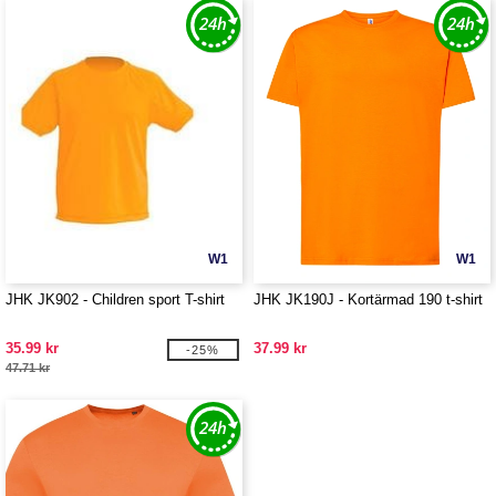
W1
W1
JHK JK902 - Children sport T-shirt
JHK JK190J - Kortärmad 190 t-shirt
35.99 kr
37.99 kr
-25%
47.71 kr