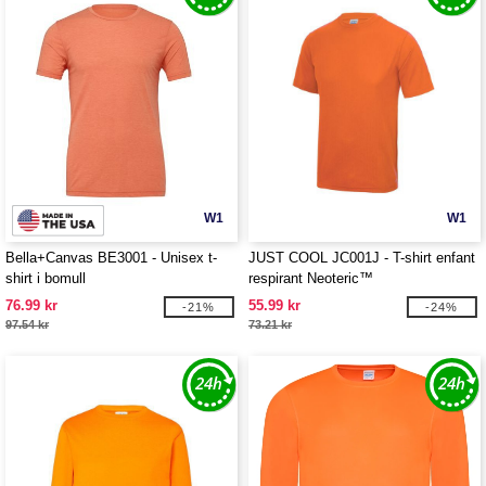
W1
W1
Bella+Canvas BE3001 - Unisex t-
JUST COOL JC001J - T-shirt enfant
shirt i bomull
respirant Neoteric™
76.99 kr
55.99 kr
-21%
-24%
97.54 kr
73.21 kr