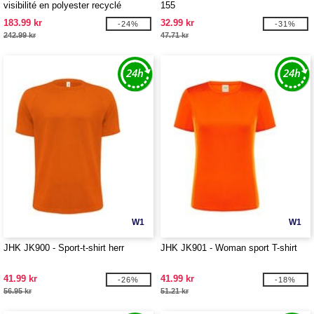
visibilité en polyester recyclé
155
183.99 kr
32.99 kr
-24%
-31%
242.99 kr
47.71 kr
W1
W1
JHK JK900 - Sport-t-shirt herr
JHK JK901 - Woman sport T-shirt
41.99 kr
41.99 kr
-26%
-18%
56.95 kr
51.21 kr