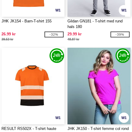
W1
W1
JHK JK154 - Barn-T-shirt 155
Gildan GN181 - T-shirt med rund
hals 180
26.99 kr
29.99 kr
-32%
-39%
39.53 kr
48.87 kr
W1
W1
RESULT RS502X - T-shirt haute
JHK JK150 - T-shirt femme col rond