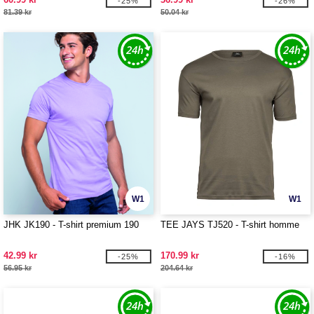
-25%
-26%
81.39 kr
50.04 kr
W1
W1
JHK JK190 - T-shirt premium 190
TEE JAYS TJ520 - T-shirt homme
42.99 kr
170.99 kr
-25%
-16%
56.95 kr
204.64 kr