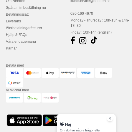
Om Needen
kundservice@needen.se
Spåra min beställning nu
020-160 4670
Betalningssätt
Monday - Thursday : 10h-13h & 14h-
Leverans
17h30
Återbetalningar/returer
Friday : 10h-14h (english)
Hjälp & FAQs
Våra engagemang
Karriär
Betala med
Vi skickar med
👋
Hej
Om du har några frågor eller