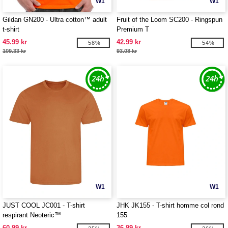
W1
W1
Gildan GN200 - Ultra cotton™ adult
Fruit of the Loom SC200 - Ringspun
t-shirt
Premium T
45.99 kr
42.99 kr
-58%
-54%
109.33 kr
93.08 kr
W1
W1
JUST COOL JC001 - T-shirt
JHK JK155 - T-shirt homme col rond
respirant Neoteric™
155
60.99 kr
36.99 kr