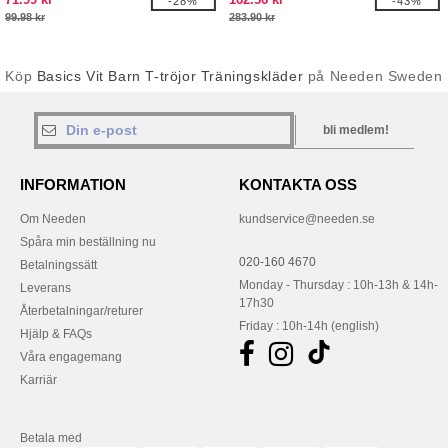
-28%
-43%
99.98 kr
283.90 kr
Köp
Basics Vit Barn T-tröjor Träningskläder
på Needen Sweden
bli medlem!
INFORMATION
KONTAKTA OSS
Om Needen
kundservice@needen.se
Spåra min beställning nu
020-160 4670
Betalningssätt
Monday - Thursday : 10h-13h & 14h-
Leverans
17h30
Återbetalningar/returer
Friday : 10h-14h (english)
Hjälp & FAQs
Våra engagemang
Karriär
Betala med