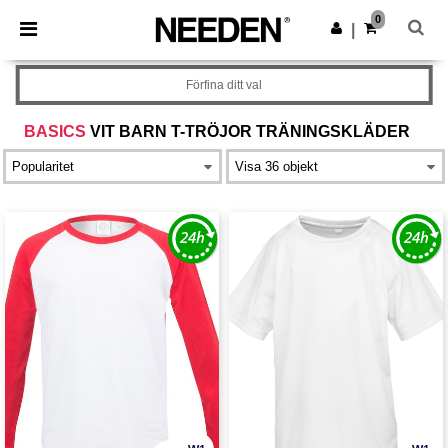
×
Needen-app
0
Hämta app
|
Bättre priser i appen!
Förfina ditt val
BASICS
VIT BARN T-TRÖJOR TRÄNINGSKLÄDER