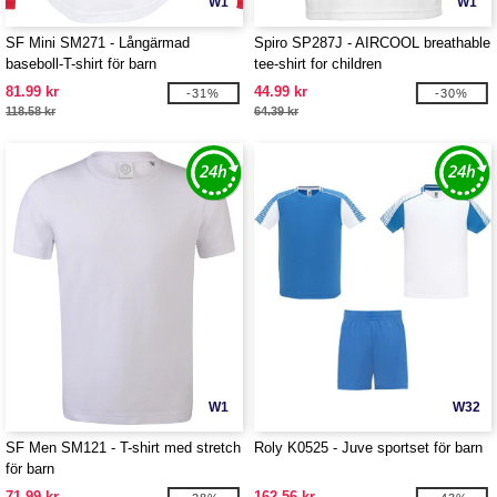
W1
W1
SF Mini SM271 - Långärmad
Spiro SP287J - AIRCOOL breathable
baseboll-T-shirt för barn
tee-shirt for children
81.99 kr
44.99 kr
-31%
-30%
118.58 kr
64.39 kr
W1
W32
SF Men SM121 - T-shirt med stretch
Roly K0525 - Juve sportset för barn
för barn
71.99 kr
162.56 kr