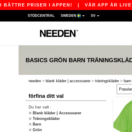
ÄTTRE PRISER I APPEN!
|
VÅR APP ÄR LIVE! 
STÖDCENTRAL
SWEDEN
SV
BASICS
GRÖN BARN TRÄNINGSKLÄ
>
>
>
needen
blank kläder | accessoarer
träningskläder
barn
förfina ditt val
Du har valt :
Blank kläder | Accessoarer
Träningskläder
Barn
Grön