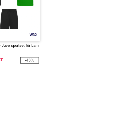
W32
 Juve sportset för barn
kr
-43%