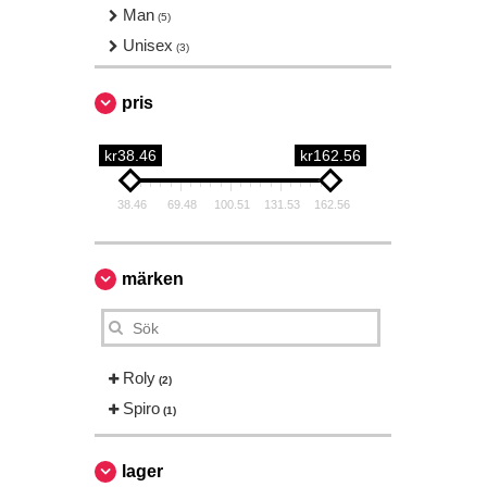
Man
(5)
Unisex
(3)
pris
kr38.46
kr162.56
38.46
69.48
100.51
131.53
162.56
märken
Roly
(2)
Spiro
(1)
lager