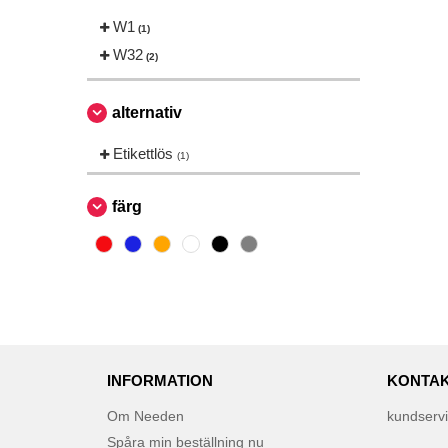
W1
(1)
W32
(2)
alternativ
Etikettlös
(1)
färg
INFORMATION
KONTAK
Om Needen
kundserv
Spåra min beställning nu