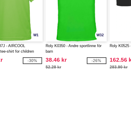
W1
W32
87J - AIRCOOL
Roly K0350 - Andre sportlinne för
Roly K0525 -
tee-shirt for children
barn
r
38.46 kr
162.56 
-30%
-26%
52.28 kr
283.90 kr