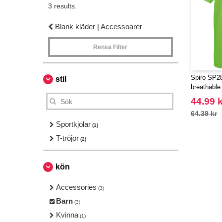
3 results.
Blank kläder | Accessoarer
Rensa Filter
Spiro SP2
stil
breathable 
44.99 k
64.39 kr
Sportkjolar
(1)
T-tröjor
(2)
kön
Accessories
(3)
Barn
(3)
Kvinna
(1)