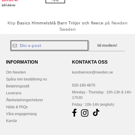
-9%
187.53 kr
Köp
Basics Himmelsblå Barn Tröjor och fleece
på Needen
Sweden
bli medlem!
INFORMATION
KONTAKTA OSS
Om Needen
kundservice@needen.se
Spåra min beställning nu
020-160 4670
Betalningssätt
Monday - Thursday : 10h-13h & 14h-
Leverans
17h30
Återbetalningar/returer
Friday : 10h-14h (english)
Hjälp & FAQs
Våra engagemang
Karriär