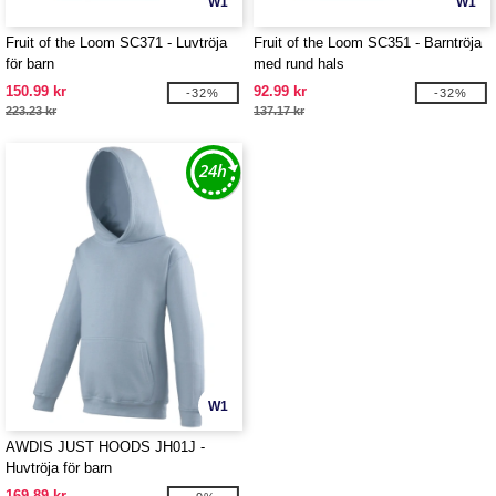
W1
W1
Fruit of the Loom SC371 - Luvtröja
Fruit of the Loom SC351 - Barntröja
för barn
med rund hals
150.99 kr
92.99 kr
-32%
-32%
223.23 kr
137.17 kr
W1
AWDIS JUST HOODS JH01J -
Huvtröja för barn
169.89 kr