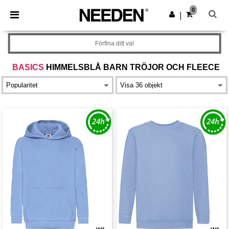
×
Needen-app
0
Hämta app
|
Bättre priser i appen!
Förfina ditt val
BASICS
HIMMELSBLÅ BARN TRÖJOR OCH FLEECE